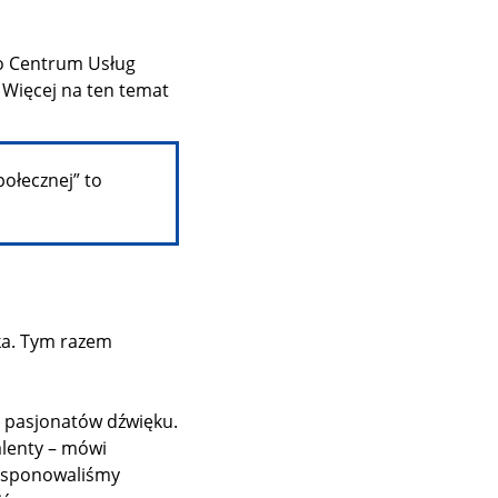
ło Centrum Usług
 Więcej na ten temat
ołecznej” to
nka. Tym razem
i pasjonatów dźwięku.
alenty – mówi
 Dysponowaliśmy