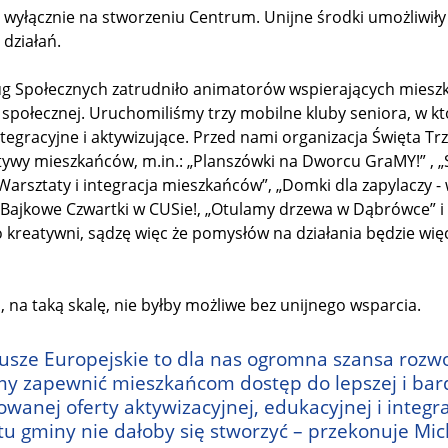
ię wyłącznie na stworzeniu Centrum. Unijne środki umożliwi
działań.
g Społecznych zatrudniło animatorów wspierających mieszk
i społecznej. Uruchomiliśmy trzy mobilne kluby seniora, w 
ntegracyjne i aktywizujące. Przed nami organizacja Święta Tr
atywy mieszkańców, m.in.: „Planszówki na Dworcu GraMY!” , 
arsztaty i integracja mieszkańców”, „Domki dla zapylaczy - 
 Bajkowe Czwartki w CUSie!, „Otulamy drzewa w Dąbrówce” i 
 kreatywni, sądzę więc że pomysłów na działania będzie wię
a, na taką skalę, nie byłby możliwe bez unijnego wsparcia.
usze Europejskie to dla nas ogromna szansa rozw
 zapewnić mieszkańcom dostęp do lepszej i bard
wanej oferty aktywizacyjnej, edukacyjnej i integrac
u gminy nie dałoby się stworzyć – przekonuje Mic