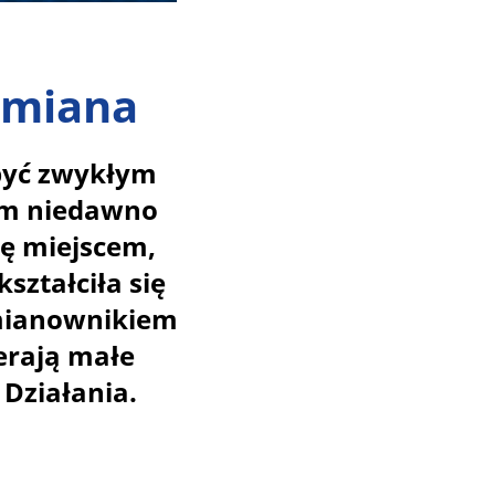
zmiana
 być zwykłym
am niedawno
ię miejscem,
ształciła się
mianownikiem
erają małe
Działania.