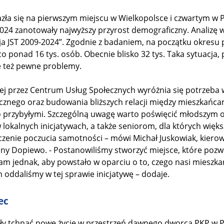
ła się na pierwszym miejscu w Wielkopolsce i czwartym w 
2024 zanotowały najwyższy przyrost demograficzny. Analiz
a JST 2009-2024”. Zgodnie z badaniem, na początku okresu
o ponad 16 tys. osób. Obecnie blisko 32 tys. Taka sytuacja,
e też pewne problemy.
ej przez Centrum Usług Społecznych wyróżnia się potrzeba
znego oraz budowania bliższych relacji między mieszkańca
o przybyłymi. Szczególną uwagę warto poświęcić młodszym 
w lokalnych inicjatywach, a także seniorom, dla których więk
czenie poczucia samotności – mówi Michał Juskowiak, kierow
y Dopiewo. - Postanowiliśmy stworzyć miejsce, które pozw
am jednak, aby powstało w oparciu o to, czego nasi mieszka
im oddaliśmy w tej sprawie inicjatywę – dodaje.
ec
iły tchnąć nowe życie w przestrzeń dawnego dworca PKP w Pa