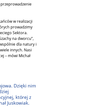
ły przeprowadzenie
ańców w realizacji
których prowadzimy
zeciego Sektora.
„Szachy na dworcu”,
wspólnie dla natury i
wiele innych. Nasi
cej – mówi Michał
ojowa. Dzięki nim
ziej
yjnej, której z
hał Juskowiak.