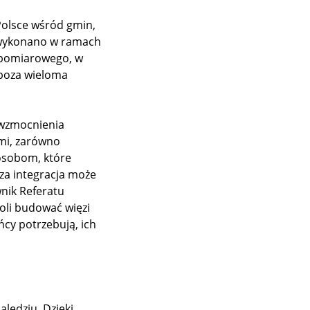
Polsce wśród gmin,
ę wykonano w ramach
 pomiarowego, w
 poza wieloma
 wzmocnienia
mi, zarówno
osobom, które
sza integracja może
nik Referatu
oli budować więzi
ńcy potrzebują, ich
lędziu. Dzięki