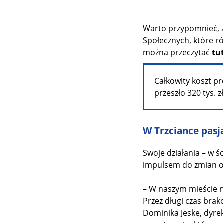
Warto przypomnieć, ż
Społecznych, które r
można przeczytać
tu
Całkowity koszt p
przeszło 320 tys. z
W Trzciance pasj
Swoje działania – w ś
impulsem do zmian o
– W naszym mieście n
Przez długi czas brak
Dominika Jeske, dyrek