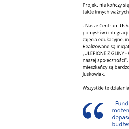
Projekt nie kończy s
także innych ważnych 
- Nasze Centrum Usłu
pomysłów i integracj
zajęcia edukacyjne, i
Realizowane są inicj
„ULEPIONE Z GLINY - W
naszej społeczności”,
mieszkańcy są bardzo
Juskowiak.
Wszystkie te działani
- Fund
możemy
dopaso
budżet