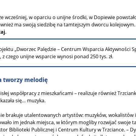
e wcześniej, w oparciu o unijne środki, w Dopiewie powsta
ównież ma swoją siedzibę na tamtejszym dworcu kolejowym.
taj
.
rojektu „Dworzec Palędzie – Centrum Wsparcia Aktywności Sp
ł, z czego unijne wsparcie wynosi ponad 250 tys. zł.
a tworzy melodię
cisłej współpracy z mieszkańcami – realizuje również Trzcia
kazała się… muzyka.
ie brakuje utalentowanych artystów: muzyków, wokalistów 
owało im jednak miejsca, w którym mogliby rozwijać swoje t
tor Biblioteki Publicznej i Centrum Kultury w Trzciance. –