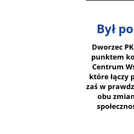
Był p
Dworzec PKP
punktem ko
Centrum Wsp
które łączy 
zaś w prawd
obu zmian
społeczno