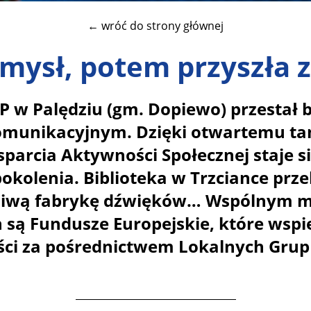
← wróć do strony głównej
omysł, potem przyszła 
 w Palędziu (gm. Dopiewo) przestał
munikacyjnym. Dzięki otwartemu t
arcia Aktywności Społecznej staje s
pokolenia. Biblioteka w Trzciance przek
ziwą fabrykę dźwięków… Wspólnym 
 są Fundusze Europejskie, które wspi
ści za pośrednictwem Lokalnych Grup 