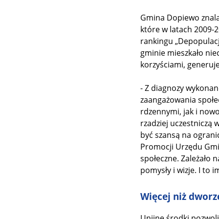
Gmina Dopiewo znalaz
które w latach 2009-
rankingu „Depopulacj
gminie mieszkało niec
korzyściami, generuj
- Z diagnozy wykonan
zaangażowania społec
rdzennymi, jak i now
rzadziej uczestniczą 
być szansą na ograni
Promocji Urzędu Gmin
społeczne. Zależało n
pomysły i wizje. I to 
Więcej niż dworz
Unijne środki pozwol