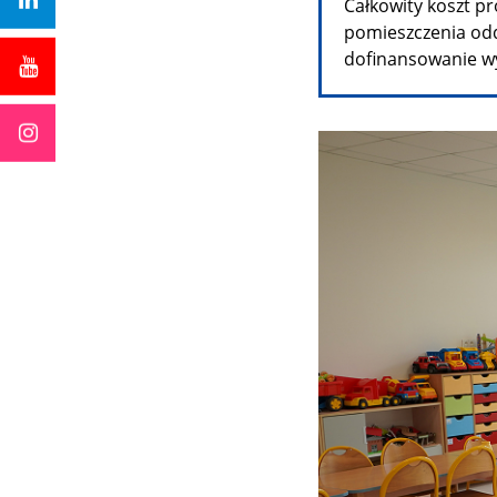
Całkowity koszt 
pomieszczenia odd
dofinansowanie wyn