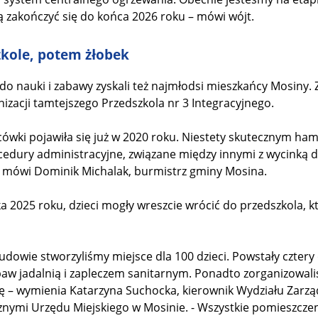
ą zakończyć się do końca 2026 roku – mówi wójt.
zkole, potem żłobek
 nauki i zabawy zyskali też najmłodsi mieszkańcy Mosiny. Z
izacji tamtejszego Przedszkola nr 3 Integracyjnego.
cówki pojawiła się już w 2020 roku. Niestety skutecznym ham
ocedury administracyjne, związane między innymi z wycinką dr
 mówi Dominik Michalak, burmistrz gminy Mosina.
 2025 roku, dzieci mogły wreszcie wrócić do przedszkola, kt
budowie stworzyliśmy miejsce dla 100 dzieci. Powstały cztery 
abaw jadalnią i zapleczem sanitarnym. Ponadto zorganizowali
ię – wymienia Katarzyna Suchocka, kierownik Wydziału Zarzą
ymi Urzędu Miejskiego w Mosinie. - Wszystkie pomieszcze