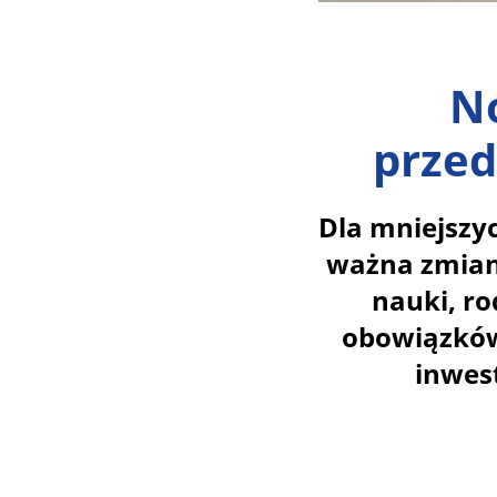
No
przed
Dla mniejszy
ważna zmiana
nauki, r
obowiązków
inwes