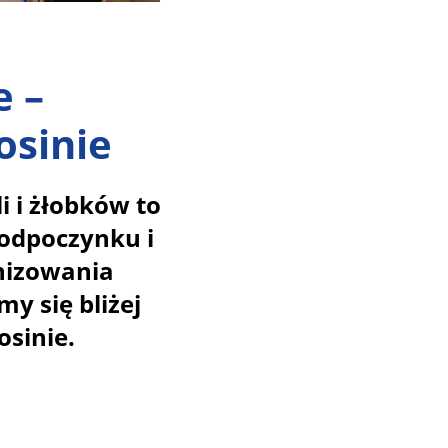
e –
osinie
 i żłobków to
 odpoczynku i
nizowania
 się bliżej
sinie.