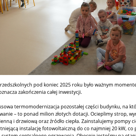
przedszkolnych pod koniec 2025 roku było ważnym momente
oznacza zakończenia całej inwestycji.
sowa termomodernizacja pozostałej części budynku, na kt
wanie – to ponad milion złotych dotacji. Ocieplimy strop, w
enną i drzwiową oraz źródło ciepła. Zainstalujemy pompy ciep
niejącą instalację fotowoltaiczną do co najmniej 20 kW, co
 system centralnego ogrzewania. Obecnie jesteśmy na etapi