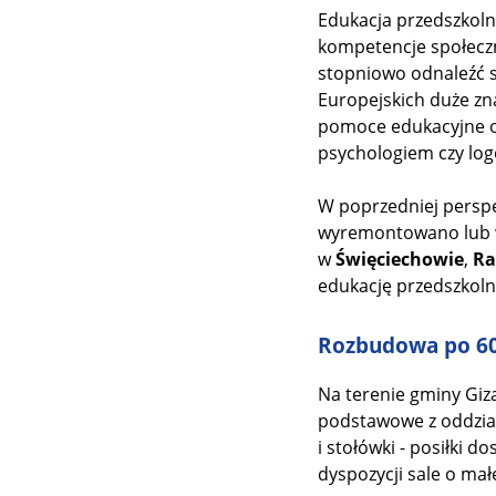
Edukacja przedszkol
kompetencje społeczn
stopniowo odnaleźć s
Europejskich duże zn
pomoce edukacyjne or
psychologiem czy lo
W poprzedniej persp
wyremontowano lub w
w
Święciechowie
,
Ra
edukację przedszkoln
Rozbudowa po 60
Na terenie gminy Giza
podstawowe z oddział
i stołówki - posiłki 
dyspozycji sale o małe