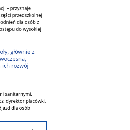
cji – przyznaje
części przedszkolnej
godnień dla osób z
ostępu do wysokiej
ły, głównie z
owoczesna,
a ich rozwój
mi sanitarnymi,
z, dyrektor placówki.
djazd dla osób