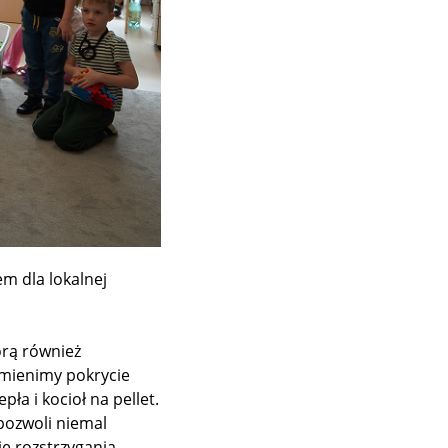
m dla lokalnej
órą również
ymienimy pokrycie
ła i kocioł na pellet.
 pozwoli niemal
e rozstrzygania