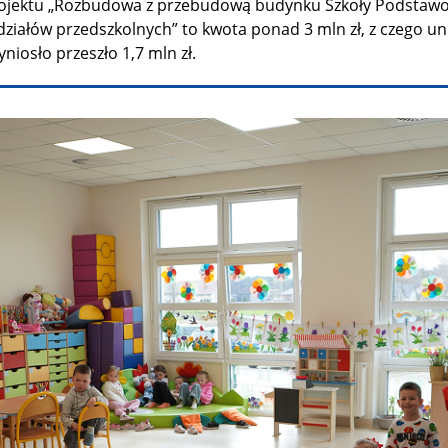
projektu „Rozbudowa z przebudową budynku Szkoły Podstaw
ziałów przedszkolnych” to kwota ponad 3 mln zł, z czego un
iosło przeszło 1,7 mln zł.