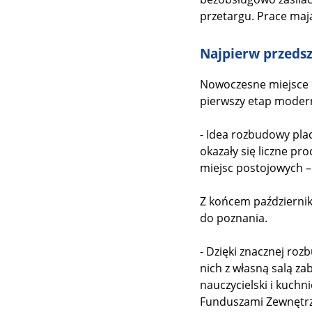
przetargu. Prace maj
Najpierw przeds
Nowoczesne miejsce do
pierwszy etap modern
- Idea rozbudowy pla
okazały się liczne pr
miejsc postojowych –
Z końcem października
do poznania.
- Dzięki znacznej roz
nich z własną salą z
nauczycielski i kuchn
Funduszami Zewnętrzn