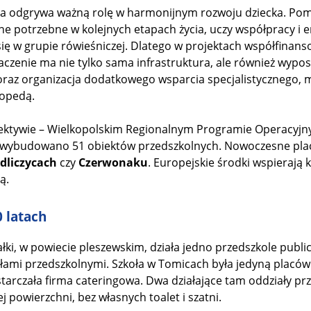
na odgrywa ważną rolę w harmonijnym rozwoju dziecka. Pom
e potrzebne w kolejnych etapach życia, uczy współpracy i e
ię w grupie rówieśniczej. Dlatego w projektach współfinan
aczenie ma nie tylko sama infrastruktura, ale również wypo
az organizacja dodatkowego wsparcia specjalistycznego, m.
gopedą.
ektywie – Wielkopolskim Regionalnym Programie Operacyjny
ybudowano 51 obiektów przedszkolnych. Nowoczesne plac
dliczycach
czy
Czerwonaku
. Europejskie środki wspierają 
ą.
 latach
łki, w powiecie pleszewskim, działa jedno przedszkole public
ami przedszkolnymi. Szkoła w Tomicach była jedyną placów
dostarczała firma cateringowa. Dwa działające tam oddziały p
j powierzchni, bez własnych toalet i szatni.