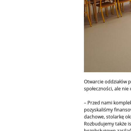
Otwarcie oddziałów 
społeczności, ale nie 
– Przed nami komplek
pozyskaliśmy finanso
dachowe, stolarkę oki
Rozbudujemy także ist
bezobsługowo zasilać