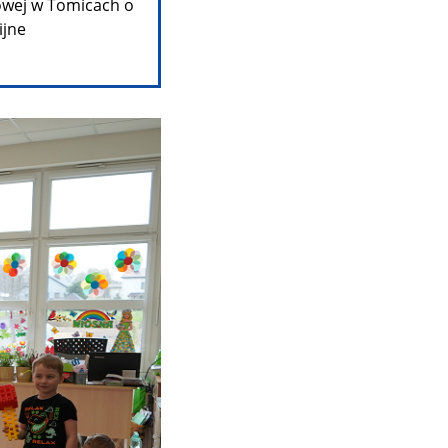
owej w Tomicach o
ijne