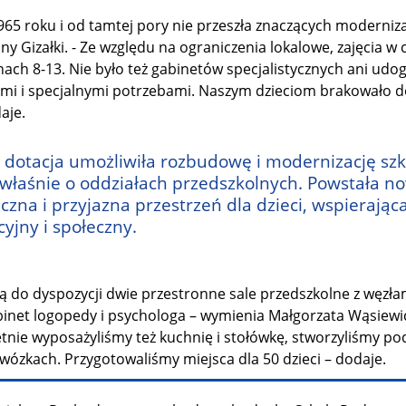
965 roku i od tamtej pory nie przeszła znaczących moderniza
ny Gizałki. - Ze względu na ograniczenia lokalowe, zajęcia w 
ach 8-13. Nie było też gabinetów specjalistycznych ani udo
mi i specjalnymi potrzebami. Naszym dzieciom brakowało d
aje.
 dotacja umożliwiła rozbudowę i modernizację szko
właśnie o oddziałach przedszkolnych. Powstała n
czna i przyjazna przestrzeń dla dzieci, wspierając
yjny i społeczny.
ą do dyspozycji dwie przestronne sale przedszkolne z węzła
abinet logopedy i psychologa – wymienia Małgorzata Wąsiewic
tnie wyposażyliśmy też kuchnię i stołówkę, stworzyliśmy po
wózkach. Przygotowaliśmy miejsca dla 50 dzieci – dodaje.