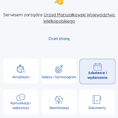
Serwisem zarządza 
Urząd Marszałkowski Województwa 
Wielkopolskiego
Oceń stronę
Główna
Szkolenia i
nawigacja
Aktualności
Nabory i harmonogram
wydarzenia
Komunikacja i
widoczność
Rewitalizacja
Dokumenty