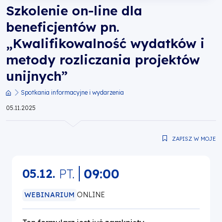
Szkolenie on-line dla
metody
beneficjentów pn.
rozliczania
„Kwalifikowalność wydatków i
metody rozliczania projektów
projektów
unijnych”
unijnych”
Spotkania informacyjne i wydarzenia
Ścieżka
|
05.11.2025
nawigacyjna
Fundusze
ZAPISZ W MOJE
Europejskie
PT.
09:00
05.12.
dla
WEBINARIUM
ONLINE
Wielkopolski