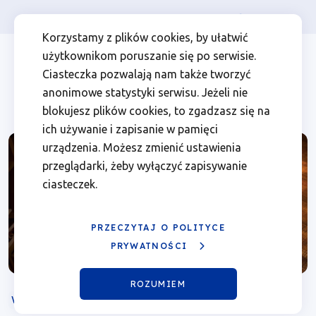
Osoba prywatna
Firma
więcej
EN
Szkolenie
Przejdź
Przejdź
Przejdź
Przejdź
Menu
Menu
Korzystamy z plików cookies, by ułatwić
do
do
do
do
użytkownikom poruszanie się po serwisie.
on-
Header
top
głównej
wyszukiwarki
zawartości
stopki
Ciasteczka pozwalają nam także tworzyć
nawigacji
strony
Top
left
line
anonimowe statystyki serwisu. Jeżeli nie
blokujesz plików cookies, to zgadzasz się na
dla
ich używanie i zapisanie w pamięci
urządzenia. Możesz zmienić ustawienia
beneficjentów
przeglądarki, żeby wyłączyć zapisywanie
ciasteczek.
pn.
„Kwalifikowalność
PRZECZYTAJ O POLITYCE
PRYWATNOŚCI
wydatków
ROZUMIEM
i
WEBINARIUM
ONLINE