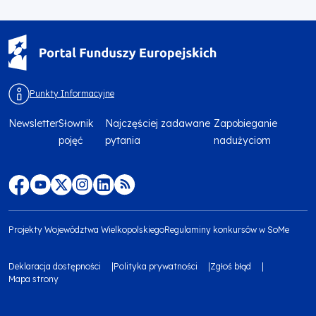
Punkty Informacyjne
Newsletter
Słownik
Najczęściej zadawane
Zapobieganie
Menu
pojęć
pytania
nadużyciom
footer
top
Menu
footer
Projekty Województwa Wielkopolskiego
Regulaminy konkursów w SoMe
media
Menu
Deklaracja dostępności
Polityka prywatności
Zgłoś błąd
społecznościowe
footer
Mapa strony
Menu
bottom
footer