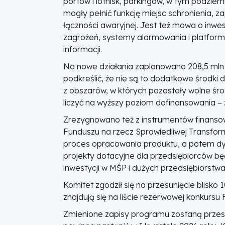
portów i lotnisk, parkingów, w tym podzie
mogły pełnić funkcję miejsc schronienia,
łączności awaryjnej. Jest też mowa o inwe
zagrożeń, systemy alarmowania i platfor
informacji.
Na nowe działania zaplanowano 208,5 mln 
podkreślić, że nie są to dodatkowe środki
z obszarów, w których pozostały wolne środ
liczyć na wyższy poziom dofinansowania – 
Zrezygnowano też z instrumentów finansow
Funduszu na rzecz Sprawiedliwej Transform
proces opracowania produktu, a potem dys
projekty dotacyjne dla przedsiębiorców bę
inwestycji w MŚP i dużych przedsiębiorstwa
Komitet zgodził się na przesunięcie blisko 
znajdują się na liście rezerwowej konkursu
Zmienione zapisy programu zostaną przesła