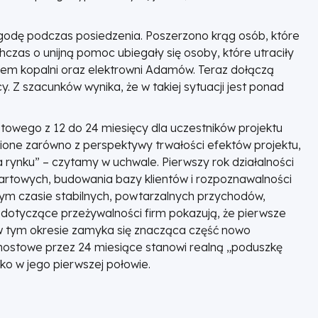
zgodę podczas posiedzenia. Poszerzono krąg osób, które
zas o unijną pomoc ubiegały się osoby, które utraciły
iem kopalni oraz elektrowni Adamów. Teraz dołączą
y. Z szacunków wynika, że w takiej sytuacji jest ponad
towego z 12 do 24 miesięcy dla uczestników projektu
ione zarówno z perspektywy trwałości efektów projektu,
a rynku” – czytamy w uchwale. Pierwszy rok działalności
startowych, budowania bazy klientów i rozpoznawalności
 tym czasie stabilnych, powtarzalnych przychodów,
dotyczące przeżywalności firm pokazują, że pierwsze
 w tym okresie zamyka się znacząca część nowo
mostowe przez 24 miesiące stanowi realną „poduszkę
lko w jego pierwszej połowie.