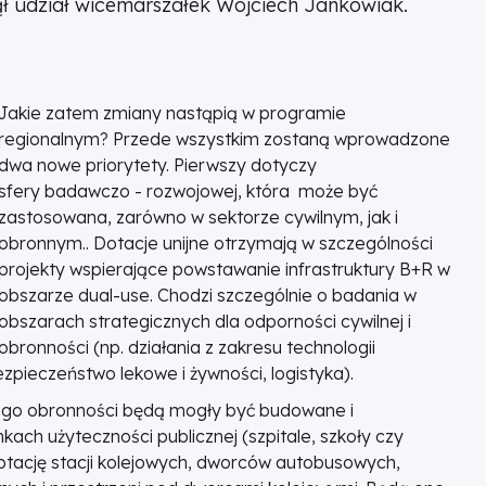
ął udział wicemarszałek Wojciech Jankowiak.
Jakie zatem zmiany nastąpią w programie
regionalnym? Przede wszystkim zostaną wprowadzone
dwa nowe priorytety. Pierwszy dotyczy
sfery badawczo - rozwojowej, która może być
zastosowana, zarówno w sektorze cywilnym, jak i
obronnym.. Dotacje unijne otrzymają w szczególności
projekty wspierające powstawanie infrastruktury B+R w
obszarze dual-use. Chodzi szczególnie o badania w
obszarach strategicznych dla odporności cywilnej i
obronności (np. działania z zakresu technologii
pieczeństwo lekowe i żywności, logistyka).
ego obronności będą mogły być budowane i
ch użyteczności publicznej (szpitale, szkoły czy
ptację stacji kolejowych, dworców autobusowych,