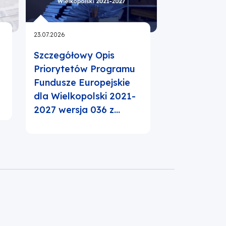
23.07.2026
23.07.2026
Szczegółowy Opis
Harmonogr
y
Priorytetów Programu
wniosków 2
Fundusze Europejskie
dla Wielkopolski 2021-
2027 wersja 036 z…