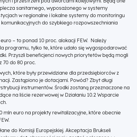
mnych i przestrzeni pod dworcami kolejowymi. Będą one
 zaplecza sanitarnego, wyposażonego w systemy
stycjach w regionalne i lokalne systemy do monitoringu
m komunikacyjnych do szybkiego rozpowszechniania
euro – to ponad 10 proc. alokacji FEW. Należy
 dla programu, tylko te, które udało się wygospodarować
ki. Przyszli beneficjenci nowych priorytetów będą mogli
z 70 do 80 proc.
ych, które były przewidziane dla przedsiębiorców z
acji. Zastąpiono je dotacjami. Powód? Zbyt długi
trybucji instrumentów. Środki zostaną przeznaczone na
dące na liście rezerwowej w Działaniu 10.2 Wsparcie
ch.
10 mln euro na projekty rewitalizacyjne, które obecnie
 FEW.
ne do Komisji Europejskiej. Akceptacja Brukseli