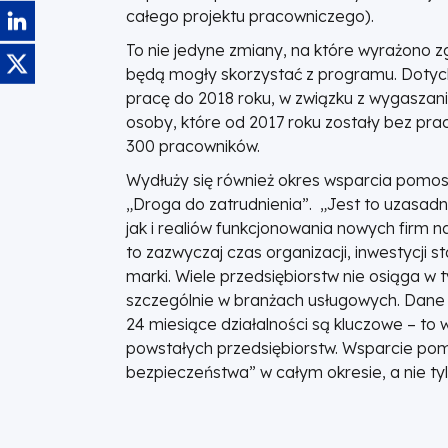
Obraz
całego projektu pracowniczego).
To nie jedyne zmiany, na które wyrażono 
Obraz
będą mogły skorzystać z programu. Dotychc
pracę do 2018 roku, w związku z wygaszan
osoby, które od 2017 roku zostały bez prac
300 pracowników.
Wydłuży się również okres wsparcia pomos
„Droga do zatrudnienia”. „Jest to uzasadn
jak i realiów funkcjonowania nowych firm n
to zazwyczaj czas organizacji, inwestycji 
marki. Wiele przedsiębiorstw nie osiąga w
szczególnie w branżach usługowych. Dane 
24 miesiące działalności są kluczowe – to
powstałych przedsiębiorstw. Wsparcie po
bezpieczeństwa” w całym okresie, a nie ty