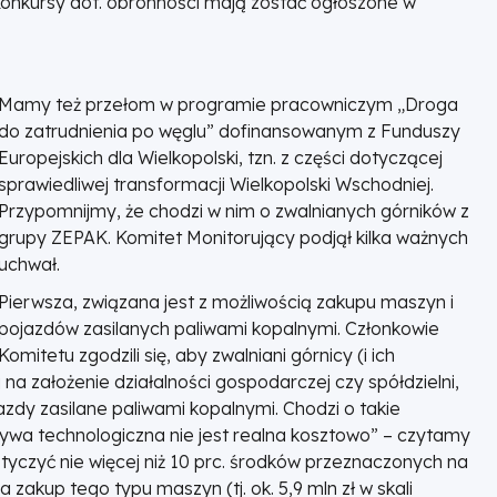
Konkursy dot. obronności mają zostać ogłoszone w
Mamy też przełom w programie pracowniczym „Droga
do zatrudnienia po węglu” dofinansowanym z Funduszy
Europejskich dla Wielkopolski, tzn. z części dotyczącej
sprawiedliwej transformacji Wielkopolski Wschodniej.
Przypomnijmy, że chodzi w nim o zwalnianych górników z
grupy ZEPAK. Komitet Monitorujący podjął kilka ważnych
uchwał.
Pierwsza, związana jest z możliwością zakupu maszyn i
pojazdów zasilanych paliwami kopalnymi. Członkowie
Komitetu zgodzili się, aby zwalniani górnicy (i ich
ej na założenie działalności gospodarczej czy spółdzielni,
azdy zasilane paliwami kopalnymi. Chodzi o takie
atywa technologiczna nie jest realna kosztowo” – czytamy
tyczyć nie więcej niż 10 prc. środków przeznaczonych na
zakup tego typu maszyn (tj. ok. 5,9 mln zł w skali