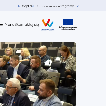
Moje
EN
Programy
Szukaj w serwisie
Menu
top
Menu
Skontaktuj się
left
Skontaktuj
się