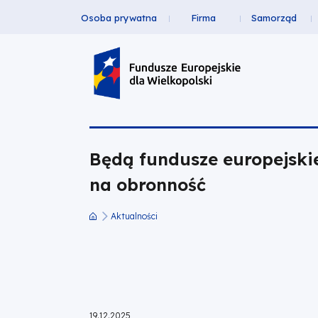
Osoba prywatna
Firma
Samorząd
Będą
Przejdź
Przejdź
Przejdź
Przejdź
Menu
do
do
do
do
fundusze
Header
głównej
wyszukiwarki
zawartości
stopki
nawigacji
strony
Top
europejskie
na
Będą fundusze europejski
obronność
na obronność
|
Aktualności
Fundusze
Ścieżka
nawigacyjna
Europejskie
dla
19.12.2025