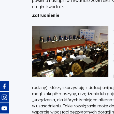
powinna nastąpić w I kwartale 2026 roku. 
drugim kwartale.
Zatrudnienie
Obraz
rodziny), którzy skorzystają z dotacji unijn
mogli zakupić maszyny, urządzenia lub poj
Obraz
„urządzenia, dla których istniejąca altern
w uzasadnieniu. Takie rozwiązanie może do
Obraz
wsparcie w postaci bezzwrotnych dotacji na 