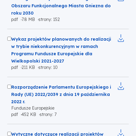
karcie
plik
Obszaru Funkcjonalnego Miasta Gniezna do
do
roku 2030
Otworzy
pdf
7.8 MB
strony: 152
pobrania
się
w
Zaznacz
nowej
Wykaz projektów planowanych do realizacji
karcie
plik
w trybie niekonkurencyjnym w ramach
do
Programu Fundusze Europejskie dla
pobrania
Wielkopolski 2021-2027
Otworzy
pdf
211 KB
strony: 10
się
w
Zaznacz
nowej
Rozporządzenie Parlamentu Europejskiego i
karcie
plik
Rady (UE) 2022/2039 z dnia 19 października
do
2022 r.
Fundusze Europejskie
pobrania
Otworzy
pdf
452 KB
strony: 7
się
w
Zaznacz
nowej
Wytyczne dotyczące realizacji projektów