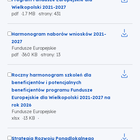
karcie
plik
Wielkopolski 2021-2027
Otworzy
pdf
1.7 MB
strony: 431
do
się
pobrania
w
Zaznacz
nowej
Harmonogram naborów wniosków 2021-
karcie
plik
2027
Fundusze Europejskie
do
Otworzy
pdf
360 KB
strony: 13
pobrania
się
w
Zaznacz
nowej
Roczny harmonogram szkoleń dla
karcie
plik
beneficjentów i potencjalnych
do
beneficjentów programu Fundusze
pobrania
Europejskie dla Wielkopolski 2021-2027 na
rok 2026
Fundusze Europejskie
Otworzy
xlsx
13 KB
się
w
Zaznacz
nowej
Strategia Rozwoju Ponadlokalnego