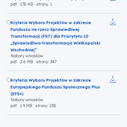
karcie
Otworzy
pdf
178 KB
strony: 1
plik
się
do
w
pobrania
Zaznacz
nowej
Kryteria Wyboru Projektów w zakresie
karcie
plik
Funduszu na rzecz Sprawiedliwej
do
Transformacji (FST) dla Priorytetu 10
pobrania
„Sprawiedliwa transformacja Wielkopolski
Wschodniej”
Nabory wniosków
Otworzy
pdf
2.6 MB
strony: 347
się
w
Zaznacz
nowej
Kryteria Wyboru Projektów w zakresie
karcie
plik
Europejskiego Funduszu Społecznego Plus
do
(EFS+)
Nabory wniosków
pobrania
Otworzy
pdf
1.9 MB
strony: 238
się
w
nowej