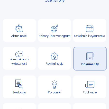
Oceń stronę
Główna
nawigacja
Aktualności
Nabory i harmonogram
Szkolenia i wydarzenia
Komunikacja i
widoczność
Rewitalizacja
Dokumenty
Ewaluacja
Poradniki
Publikacje