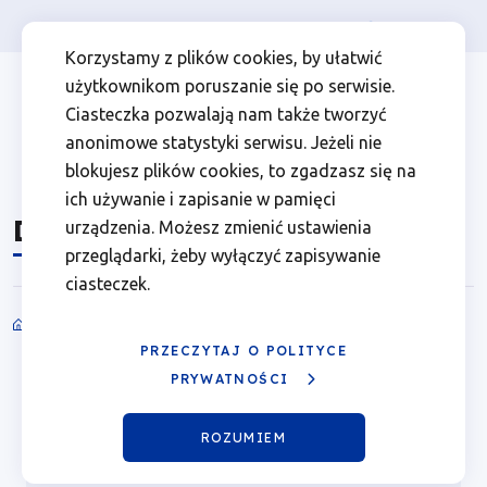
Osoba prywatna
Firma
więcej
EN
Dokumenty
Przejdź
Przejdź
Przejdź
Przejdź
Menu
Menu
Korzystamy z plików cookies, by ułatwić
do
do
do
do
użytkownikom poruszanie się po serwisie.
|
Header
top
głównej
wyszukiwarki
zawartości
stopki
Ciasteczka pozwalają nam także tworzyć
nawigacji
strony
Top
left
Fundusze
anonimowe statystyki serwisu. Jeżeli nie
blokujesz plików cookies, to zgadzasz się na
Europejskie
ich używanie i zapisanie w pamięci
Dokumenty
urządzenia. Możesz zmienić ustawienia
dla
przeglądarki, żeby wyłączyć zapisywanie
ciasteczek.
Wielkopolski
Ścieżka
PRZECZYTAJ O POLITYCE
Typ
PROGRAM I
EWALUACJA
nawigacyjna
PRYWATNOŚCI
USZCZEGÓŁOWIENIE
dokumentu
WYTYCZNE
ROZPORZĄDZENIE
ROZUMIEM
STRATEGIA
HARMONOGRAM