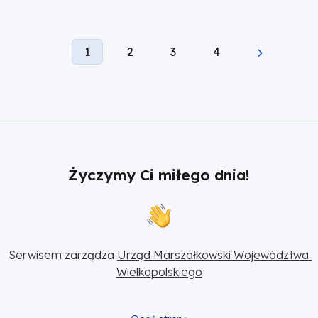
karcie
Current
Page
Page
Page
1
2
3
4
Stronicowanie
page
Życzymy Ci miłego dnia!
Serwisem zarządza 
Urząd Marszałkowski Województwa 
Wielkopolskiego