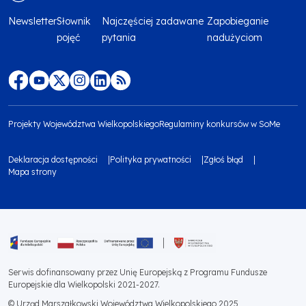
Newsletter
Słownik
Najczęściej zadawane
Zapobieganie
Menu
pojęć
pytania
nadużyciom
footer
top
Menu
footer
Projekty Województwa Wielkopolskiego
Regulaminy konkursów w SoMe
media
Menu
Deklaracja dostępności
Polityka prywatności
Zgłoś błąd
społecznościowe
footer
Mapa strony
Menu
bottom
footer
1
bottom
Obraz
2
Serwis dofinansowany przez Unię Europejską z Programu Fundusze
Europejskie dla Wielkopolski 2021-2027.
© Urząd Marszałkowski Województwa Wielkopolskiego 2025