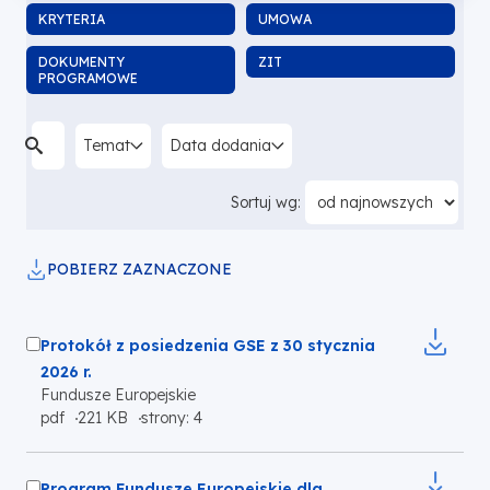
KRYTERIA
UMOWA
DOKUMENTY
ZIT
PROGRAMOWE
Temat
Data dodania
Sortuj wg:
POBIERZ ZAZNACZONE
Zaznacz
Protokół z posiedzenia GSE z 30 stycznia
plik
2026 r.
Fundusze Europejskie
do
Otworzy
pdf
221 KB
strony: 4
pobrania
się
w
Zaznacz
nowej
Program Fundusze Europejskie dla