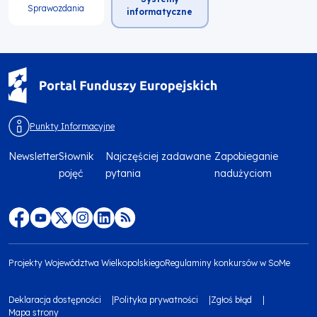
Sprawozdania
informatyczne
Punkty Informacyjne
Newsletter
Słownik
Najczęściej zadawane
Zapobieganie
Menu
pojęć
pytania
nadużyciom
footer
top
Menu
footer
Projekty Województwa Wielkopolskiego
Regulaminy konkursów w SoMe
media
Menu
Deklaracja dostępności
Polityka prywatności
Zgłoś błąd
społecznościowe
footer
Mapa strony