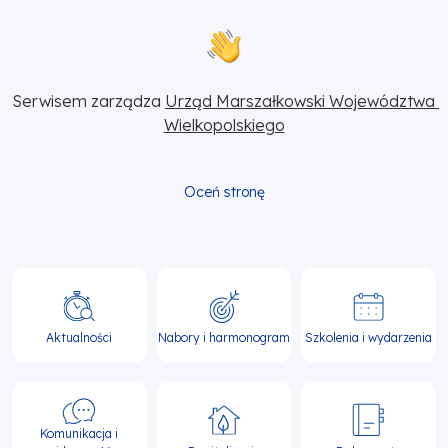
Serwisem zarządza 
Urząd Marszałkowski Województwa 
Wielkopolskiego
Oceń stronę
Główna
nawigacja
Aktualności
Nabory i harmonogram
Szkolenia i wydarzenia
Komunikacja i