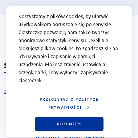
Osoba prywatna
Firma
więcej
EN
Systemy
Przejdź
Przejdź
Przejdź
Przejdź
Menu
Menu
Korzystamy z plików cookies, by ułatwić
do
do
do
do
użytkownikom poruszanie się po serwisie.
informatyczne
Header
top
głównej
wyszukiwarki
zawartości
stopki
Ciasteczka pozwalają nam także tworzyć
nawigacji
strony
Top
left
|
anonimowe statystyki serwisu. Jeżeli nie
blokujesz plików cookies, to zgadzasz się na
Fundusze
ich używanie i zapisanie w pamięci
Systemy informatyczne
urządzenia. Możesz zmienić ustawienia
Europejskie
przeglądarki, żeby wyłączyć zapisywanie
ciasteczek.
dla
Ścieżka
Wielkopolski
PRZECZYTAJ O POLITYCE
nawigacyjna
PRYWATNOŚCI
ROZUMIEM
Centralny System Teleinformatyczny
(CST2021, SL2021, SM EFS)