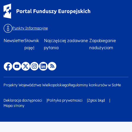
Punkty Informacyjne
Newsletter
Słownik
Najczęściej zadawane
Zapobieganie
Menu
pojęć
pytania
nadużyciom
footer
top
Menu
footer
Projekty Województwa Wielkopolskiego
Regulaminy konkursów w SoMe
media
Menu
Deklaracja dostępności
Polityka prywatności
Zgłoś błąd
społecznościowe
footer
Mapa strony
Menu
bottom
footer
1
bottom
Obraz