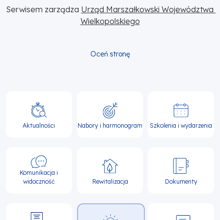
Serwisem zarządza 
Urząd Marszałkowski Województwa 
Wielkopolskiego
Oceń stronę
Główna
nawigacja
Aktualności
Nabory i harmonogram
Szkolenia i wydarzenia
Komunikacja i
widoczność
Rewitalizacja
Dokumenty