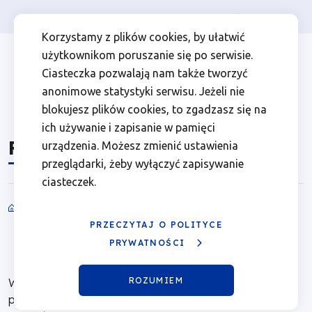
Osoba prywatna
Firma
więcej
EN
Poradniki
Przejdź
Przejdź
Przejdź
Przejdź
Menu
Menu
Korzystamy z plików cookies, by ułatwić
do
do
do
do
użytkownikom poruszanie się po serwisie.
|
Header
top
głównej
wyszukiwarki
zawartości
stopki
Ciasteczka pozwalają nam także tworzyć
nawigacji
strony
Top
left
Fundusze
anonimowe statystyki serwisu. Jeżeli nie
blokujesz plików cookies, to zgadzasz się na
Europejskie
ich używanie i zapisanie w pamięci
Poradniki
urządzenia. Możesz zmienić ustawienia
dla
przeglądarki, żeby wyłączyć zapisywanie
ciasteczek.
Wielkopolski
Ścieżka
PRZECZYTAJ O POLITYCE
nawigacyjna
PRYWATNOŚCI
ROZUMIEM
W sekcji Poradniki znajdziesz kompendium informacji o
programie, o tym jak skorzystać z programu oraz