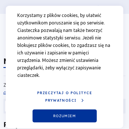
Osoba prywatna
Firma
więcej
EN
Moje
Przejdź
Przejdź
Przejdź
Przejdź
Menu
Menu
Korzystamy z plików cookies, by ułatwić
do
do
do
do
użytkownikom poruszanie się po serwisie.
|
Header
top
głównej
wyszukiwarki
zawartości
stopki
Ciasteczka pozwalają nam także tworzyć
nawigacji
strony
Top
left
Fundusze
anonimowe statystyki serwisu. Jeżeli nie
blokujesz plików cookies, to zgadzasz się na
Europejskie
ich używanie i zapisanie w pamięci
Moje
urządzenia. Możesz zmienić ustawienia
dla
przeglądarki, żeby wyłączyć zapisywanie
ciasteczek.
Wielkopolski
Zapisuj, przechowuj i przeglądaj przydatne informacje
PRZECZYTAJ O POLITYCE
Ścieżka
PRYWATNOŚCI
Rodzaj zawartości
Data dodania
nawigacyjna
ROZUMIEM
Przydatne dla Ciebie