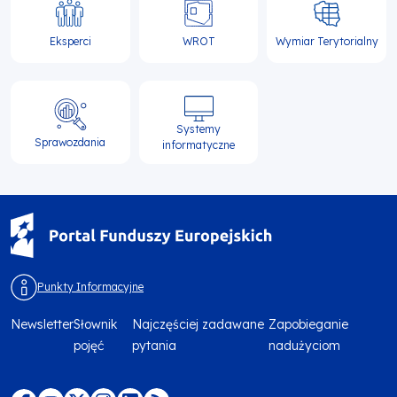
Eksperci
WROT
Wymiar Terytorialny
Systemy
Sprawozdania
informatyczne
Punkty Informacyjne
Newsletter
Słownik
Najczęściej zadawane
Zapobieganie
Menu
pojęć
pytania
nadużyciom
footer