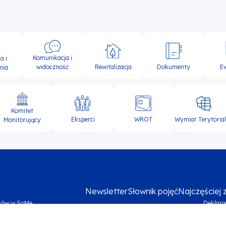
Komunikacja i
a i
widoczność
Rewitalizacja
Dokumenty
E
nia
Komitet
Eksperci
WROT
Wymiar Terytoria
Monitorujący
Newsletter
Słownik pojęć
Najczęściej
sów w SoMe
Deklara
Me