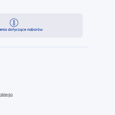
enia dotyczące naborów
skiego