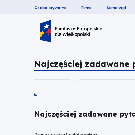
Osoba prywatna
Firma
Samorząd
Najczęściej
Przejdź
Przejdź
Przejdź
Przejdź
Menu
do
do
do
do
zadawane
Header
głównej
wyszukiwarki
zawartości
stopki
nawigacji
strony
Top
pytania
|
Najczęściej zadawane 
Fundusze
Europejskie
dla
Ścieżka
nawigacyjna
Wielkopolski
Najczęściej zadawane pyt