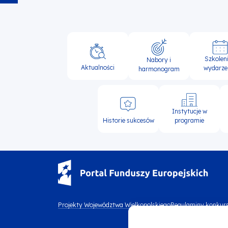
Główna
Szkoleni
Nabory i
nawigacja
Aktualności
wydarze
harmonogram
Instytucje w
Historie sukcesów
programie
Menu
Projekty Województwa Wielkopolskiego
Regulaminy konkur
Menu
footer