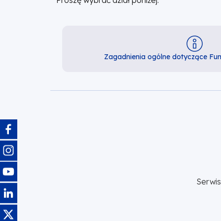
Proszę wybrać dział poniżej:
Zagadnienia ogólne dotyczące Fun
Obraz
Obraz
Obraz
Serwi
Obraz
Obraz