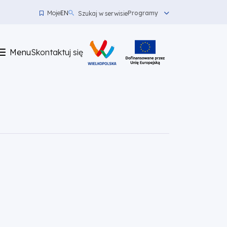
Moje
EN
Programy
Szukaj w serwisie
Menu
top
Menu
Skontaktuj się
left
Skontaktuj
się