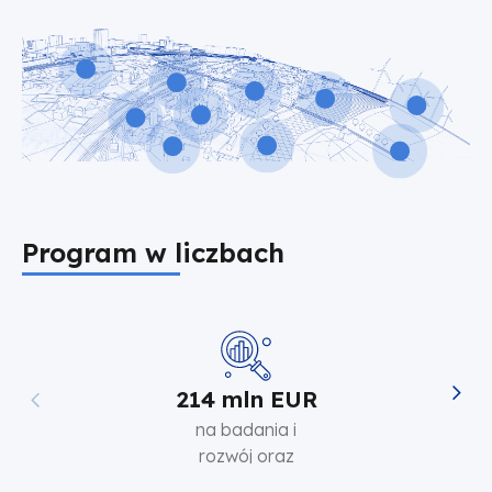
Program w liczbach
214 mln EUR
na badania i
rozwój oraz
przedsiębiorczość