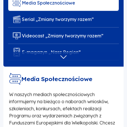
Media Społecznościowe
Serial „Zmiany tworzymy razem”
Videocast „Zmiany tworzymy razem”
E-magazyn „Nasz Region”
Plebiscyt „Łączy nas WIELkopolskiE”
Media Społecznościowe
Prasa i online
W naszych mediach społecznościowych
informujemy na bieżąco o naborach wniosków,
Monitor Wielkopolski
szkoleniach, konkursach, efektach realizacji
Programu oraz wydarzeniach związanych z
Kampania promocyjna „Zmiany tworzymy
razem”
Funduszami Europejskimi dla Wielkopolski. Chcesz