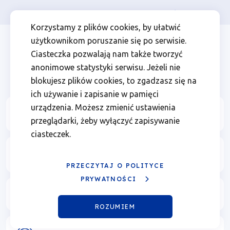
Osoba prywatna
Firma
więcej
EN
Fundusze
Przejdź
Przejdź
Przejdź
Przejdź
Menu
Menu
Korzystamy z plików cookies, by ułatwić
do
do
do
do
użytkownikom poruszanie się po serwisie.
Europejskie
Header
top
głównej
wyszukiwarki
zawartości
stopki
Ciasteczka pozwalają nam także tworzyć
nawigacji
strony
Top
left
dla
anonimowe statystyki serwisu. Jeżeli nie
blokujesz plików cookies, to zgadzasz się na
Wielkopolski
ich używanie i zapisanie w pamięci
urządzenia. Możesz zmienić ustawienia
O programie
przeglądarki, żeby wyłączyć zapisywanie
ciasteczek.
Na co otrzymam Fundusze?
PRZECZYTAJ O POLITYCE
PRYWATNOŚCI
Chcę złożyć wniosek
ROZUMIEM