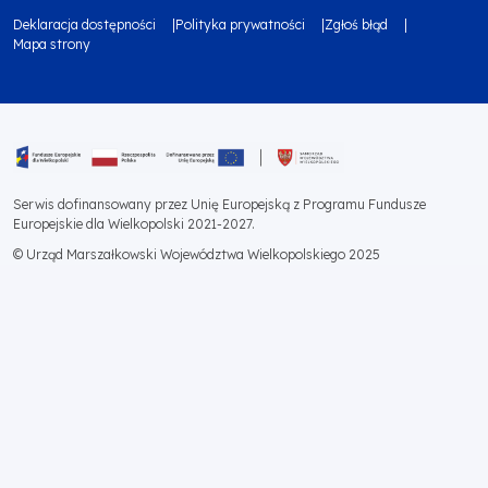
Deklaracja dostępności
Polityka prywatności
Zgłoś błąd
społecznościowe
footer
Mapa strony
Menu
bottom
footer
1
bottom
Obraz
2
Serwis dofinansowany przez Unię Europejską z Programu Fundusze
Europejskie dla Wielkopolski 2021-2027.
© Urząd Marszałkowski Województwa Wielkopolskiego 2025