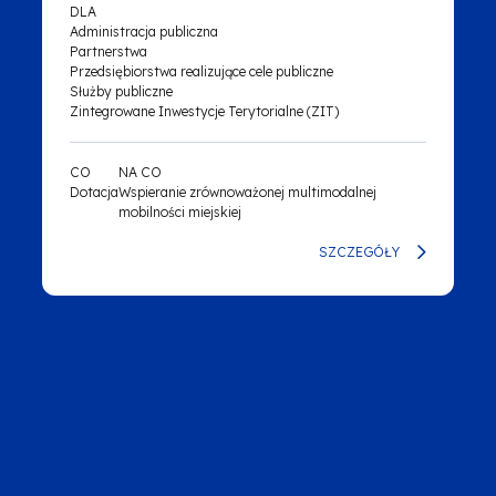
DLA
Administracja publiczna
Partnerstwa
Przedsiębiorstwa realizujące cele publiczne
Służby publiczne
Zintegrowane Inwestycje Terytorialne (ZIT)
CO
NA CO
Dotacja
Wspieranie zrównoważonej multimodalnej
mobilności miejskiej
SZCZEGÓŁY