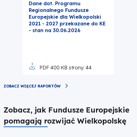
Dane dot. Programu
Regionalnego Fundusze
Europejskie dla Wielkopolski
2021 - 2027 przekazane do KE
- stan na 30.06.2026
Otworzy
PDF
400 KB
strony: 44
się
w
ZOBACZ WIĘCEJ RAPORTÓW
nowej
karcie
Zobacz, jak Fundusze Europejskie
pomagają rozwijać Wielkopolskę