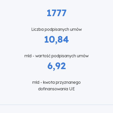
1
7
7
7
Liczba podpisanych umów
1
0
,
8
4
mld - wartość podpisanych umów
6
,
9
2
mld - kwota przyznanego
dofinansowania UE