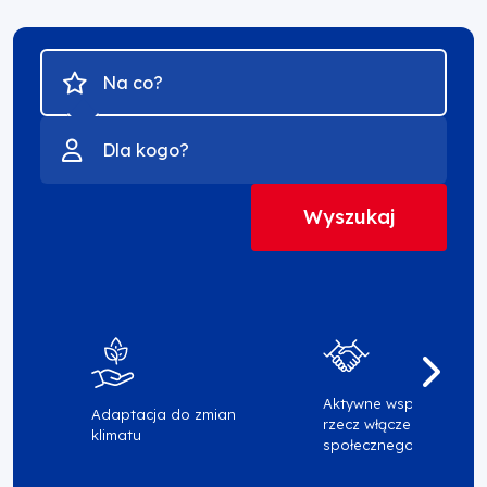
Na
co
-
Dla
filtr
kogo
-
filtr
Poprzed
filtry
Aktywne wsparcie na
Adaptacja do zmian
rzecz włączenia
klimatu
społecznego