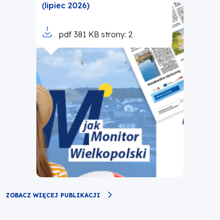
(lipiec 2026)
Otworzy
pdf
381 KB
strony: 2
się
w
nowej
karcie
ZOBACZ WIĘCEJ PUBLIKACJI