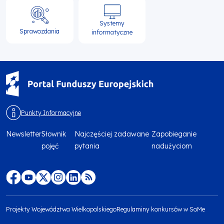
Systemy
Sprawozdania
informatyczne
Punkty Informacyjne
Newsletter
Słownik
Najczęściej zadawane
Zapobieganie
Menu
pojęć
pytania
nadużyciom
footer
top
Menu
footer
Projekty Województwa Wielkopolskiego
Regulaminy konkursów w SoMe
media
Menu