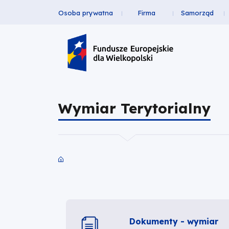
Osoba prywatna
Firma
Samorząd
Wymiar
Przejdź
Przejdź
Przejdź
Przejdź
Menu
do
do
do
do
Terytorialny
Header
głównej
wyszukiwarki
zawartości
stopki
nawigacji
strony
Top
|
Fundusze
Wymiar Terytorialny
Europejskie
dla
Wielkopolski
Ścieżka
nawigacyjna
Dokumenty - wymiar