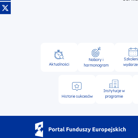
Obraz
Główna
Szkoleni
Nabory i
nawigacja
Aktualności
wydarze
harmonogram
Instytucje w
Historie sukcesów
programie