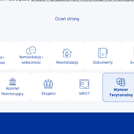
Oceń stronę
Komunikacja i
a i
widoczność
Rewitalizacja
Dokumenty
E
nia
Komitet
Wymiar
Eksperci
WROT
Monitorujący
Terytorialny