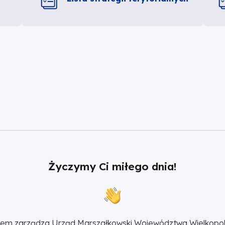
Życzymy Ci miłego dnia!
sem zarządza 
Urząd Marszałkowski Województwa Wielkopol