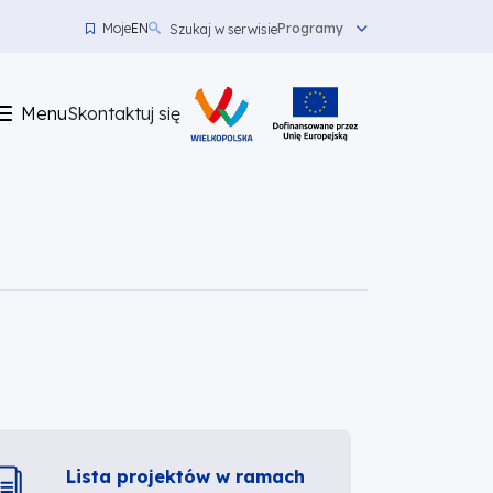
Moje
EN
Programy
Szukaj w serwisie
Menu
top
Menu
Skontaktuj się
left
Skontaktuj
się
Lista projektów w ramach