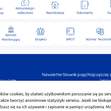
Komunikacja i
a i
widoczność
Rewitalizacja
Dokumenty
Ew
nia
Komitet
Eksperci
WROT
Wymiar Terytoria
Monitorujący
Newsletter
Słownik pojęć
Najczęściej
sów w SoMe
Deklara
Me
ików cookies, by ułatwić użytkownikom poruszanie się po serw
foo
akże tworzyć anonimowe statystyki serwisu. Jeżeli nie blokuje
bo
dzasz się na ich używanie i zapisanie w pamięci urządzenia. M