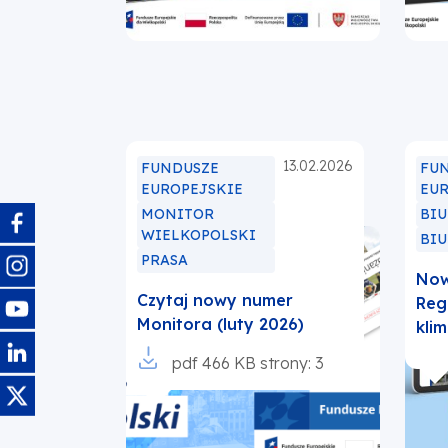
13.02.2026
FUNDUSZE
FU
EUROPEJSKIE
EU
MONITOR
BI
Obraz
WIELKOPOLSKI
BI
Obraz
PRASA
Now
Czytaj nowy numer
Reg
Obraz
Monitora (luty 2026)
kli
Obraz
Otworzy
pdf
466 KB
strony: 3
się
Obraz
w
nowej