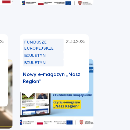
karcie
025
21.10.2025
FUNDUSZE
EUROPEJSKIE
BIULETYN
BIULETYN
Nowy e-magazyn „Nasz
Region”