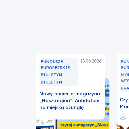
Stronicowanie
18.06.2026
FUNDUSZE
FU
EUROPEJSKIE
EU
BIULETYN
MO
WI
BIULETYN
PR
Nowy numer e-magazynu
Czy
„Nasz region”: Antidotum
Mon
na miejską dżunglę
Otw
się