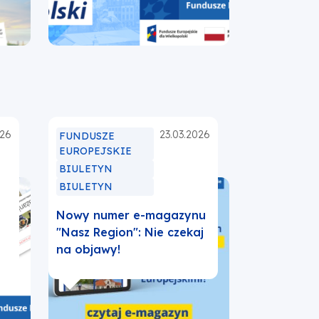
w
nowej
karcie
026
23.03.2026
FUNDUSZE
EUROPEJSKIE
BIULETYN
BIULETYN
Nowy numer e-magazynu
"Nasz Region": Nie czekaj
na objawy!