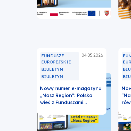
w
now
karc
04.05.2026
FUNDUSZE
FU
EUROPEJSKIE
EU
BIULETYN
BI
BIULETYN
BI
Nowy numer e-magazynu
Now
„Nasz Region”: Polska
"Na
wieś z Funduszami
rów
Europejskimi