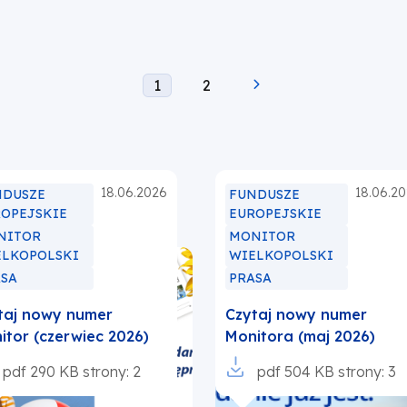
Current
Page
1
2
page
18.06.2026
18.06.2
NDUSZE
FUNDUSZE
ROPEJSKIE
EUROPEJSKIE
NITOR
MONITOR
ELKOPOLSKI
WIELKOPOLSKI
ASA
PRASA
taj nowy numer
Czytaj nowy numer
itor (czerwiec 2026)
Monitora (maj 2026)
orzy
pdf
290 KB
strony: 2
Otworzy
pdf
504 KB
strony: 3
się