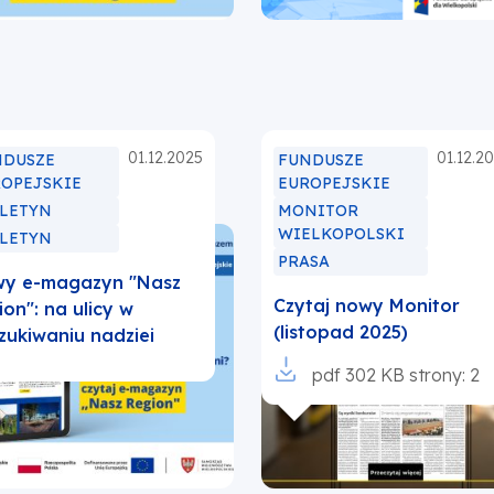
karcie
01.12.2025
01.12.2
NDUSZE
FUNDUSZE
ROPEJSKIE
EUROPEJSKIE
ULETYN
MONITOR
WIELKOPOLSKI
ULETYN
PRASA
y e-magazyn "Nasz
Czytaj nowy Monitor
ion": na ulicy w
(listopad 2025)
zukiwaniu nadziei
Otworzy
pdf
302 KB
strony: 2
się
w
nowej
karcie