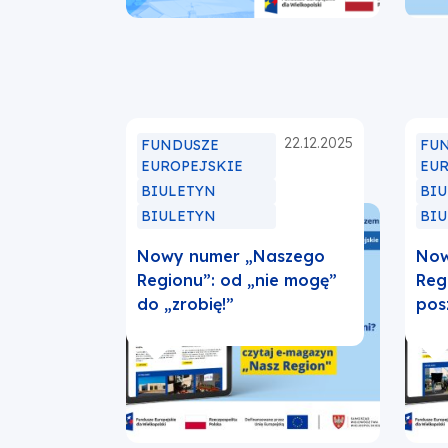
karcie
22.12.2025
FUNDUSZE
FU
EUROPEJSKIE
EU
BIULETYN
BI
BIULETYN
BI
Nowy numer „Naszego
Now
Regionu”: od „nie mogę”
Reg
do „zrobię!”
pos