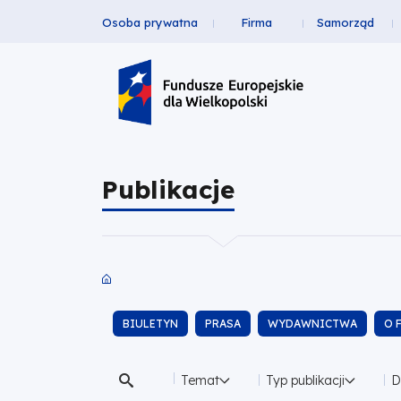
Osoba prywatna
Firma
Samorząd
Publikacje
Przejdź
Przejdź
Przejdź
Przejdź
Menu
do
do
do
do
|
Header
głównej
wyszukiwarki
zawartości
stopki
nawigacji
strony
Top
Fundusze
Europejskie
Publikacje
dla
Wielkopolski
Ścieżka
Obszar
nawigacyjna
BIULETYN
PRASA
WYDAWNICTWA
O 
Temat
Typ publikacji
D