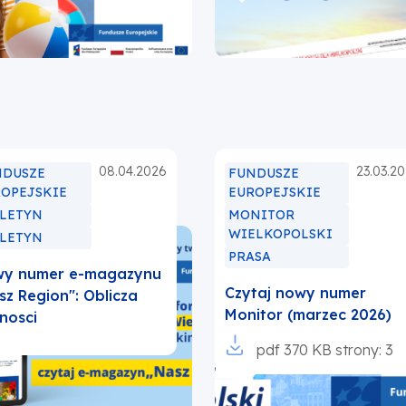
w
ej
nowej
ie
karcie
08.04.2026
23.03.2
NDUSZE
FUNDUSZE
ROPEJSKIE
EUROPEJSKIE
ULETYN
MONITOR
WIELKOPOLSKI
ULETYN
PRASA
y numer e-magazynu
Czytaj nowy numer
sz Region": Oblicza
Monitor (marzec 2026)
nosci
Otworzy
pdf
370 KB
strony: 3
się
w