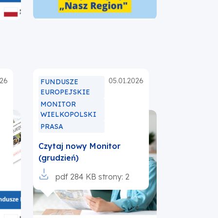
026
05.01.2026
FUNDUSZE
EUROPEJSKIE
MONITOR
WIELKOPOLSKI
PRASA
Czytaj nowy Monitor
(grudzień)
Otworzy
pdf
284 KB
strony: 2
się
w
nowej