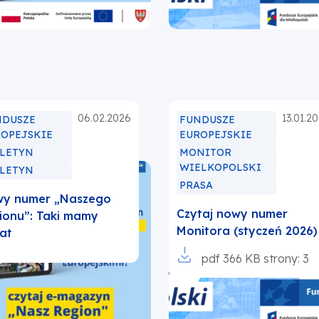
nowej
karcie
06.02.2026
13.01.2
NDUSZE
FUNDUSZE
ROPEJSKIE
EUROPEJSKIE
ULETYN
MONITOR
WIELKOPOLSKI
ULETYN
PRASA
y numer „Naszego
Czytaj nowy numer
ionu”: Taki mamy
Monitora (styczeń 2026)
mat
Otworzy
pdf
366 KB
strony: 3
się
w
nowej