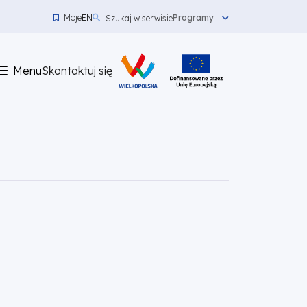
Moje
EN
Programy
Szukaj w serwisie
Menu
top
Menu
Skontaktuj się
left
Skontaktuj
się