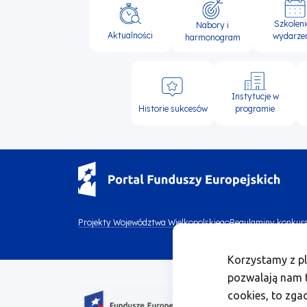
Główna
Szkoleni
Nabory i
nawigacja
Aktualności
wydarze
harmonogram
Instytucje w
Historie sukcesów
programie
Menu
Projekty Województwa Wielkopolskiego
Regulaminy konkur
Menu
footer
Korzystamy z pl
footer
top
pozwalają nam t
Obraz
bottom
cookies, to zga