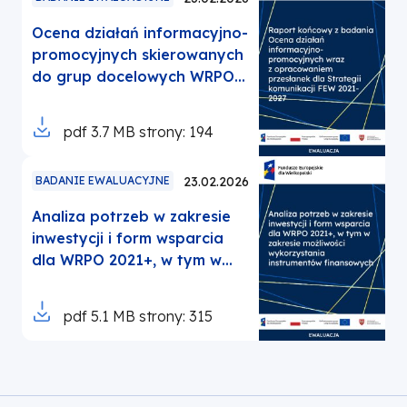
nowej
Ocena działań informacyjno-
karcie
promocyjnych skierowanych
do grup docelowych WRPO
2014+ wraz z opracowaniem
przesłanek dla Strategii
Otworzy
pdf
3.7 MB
strony: 194
komunikacji FEW 2021-2027
się
w
BADANIE EWALUACYJNE
23.02.2026
nowej
Analiza potrzeb w zakresie
karcie
inwestycji i form wsparcia
dla WRPO 2021+, w tym w
zakresie możliwości
wykorzystania instrumentów
Otworzy
pdf
5.1 MB
strony: 315
finansowych
się
w
nowej
karcie