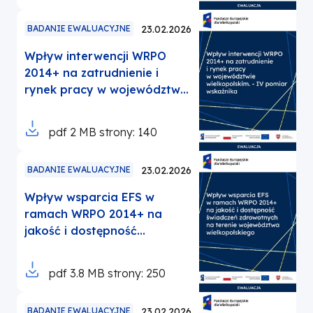
się
w
BADANIE EWALUACYJNE
23.02.2026
nowej
Wpływ interwencji WRPO
karcie
2014+ na zatrudnienie i
rynek pracy w województwie
wielkopolskim. Identyfikacja
wskaźnika pn. Liczba osób
Otworzy
pdf
2 MB
strony: 140
znajdujących się w lepszej
się
sytuacji na rynku pracy
w
BADANIE EWALUACYJNE
23.02.2026
sześć miesięcy po
nowej
opuszczeniu programu -
Wpływ wsparcia EFS w
karcie
pomiar 4
ramach WRPO 2014+ na
jakość i dostępność
świadczeń zdrowotnych na
terenie województwa
Otworzy
pdf
3.8 MB
strony: 250
wielkopolskiego
się
w
BADANIE EWALUACYJNE
23.02.2026