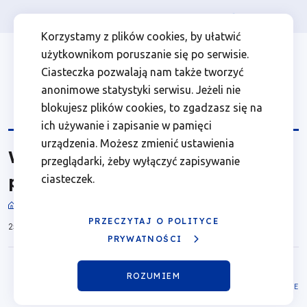
Osoba prywatna
Firma
więcej
EN
Wytyczne
Przejdź
Przejdź
Przejdź
Przejdź
Menu
Menu
Korzystamy z plików cookies, by ułatwić
do
do
do
do
użytkownikom poruszanie się po serwisie.
dotyczące
Header
top
głównej
wyszukiwarki
zawartości
stopki
Ciasteczka pozwalają nam także tworzyć
nawigacji
strony
Top
left
realizacji
anonimowe statystyki serwisu. Jeżeli nie
blokujesz plików cookies, to zgadzasz się na
projektów
ich używanie i zapisanie w pamięci
urządzenia. Możesz zmienić ustawienia
Wytyczne dotyczące realizacji
|
przeglądarki, żeby wyłączyć zapisywanie
projektów
ciasteczek.
Fundusze
Dokumenty
Ścieżka
Europejskie
PRZECZYTAJ O POLITYCE
25.06.2025
nawigacyjna
PRYWATNOŚCI
dla
ROZUMIEM
Wielkopolski
ZAPISZ W MOJE