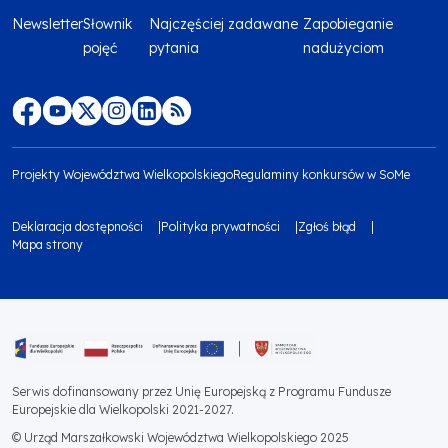
Newsletter
Słownik
Najczęściej zadawane
Zapobieganie
Menu
pojęć
pytania
nadużyciom
footer
top
Menu
footer
Projekty Województwa Wielkopolskiego
Regulaminy konkursów w SoMe
media
Menu
Deklaracja dostępności
Polityka prywatności
Zgłoś błąd
społecznościowe
footer
Mapa strony
Menu
bottom
footer
1
bottom
Obraz
2
Serwis dofinansowany przez Unię Europejską z Programu Fundusze
Europejskie dla Wielkopolski 2021-2027.
© Urząd Marszałkowski Województwa Wielkopolskiego 2025