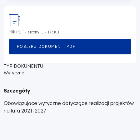
Plik
PDF
strony: 1
173 KB
POBIERZ DOKUMENT: PDF
OTWORZY
SIĘ
W
NOWEJ
TYP DOKUMENTU
KARCIE
Wytyczne
Szczegóły
Obowiązujące wytyczne dotyczące realizacji projektów
na lata 2021-2027