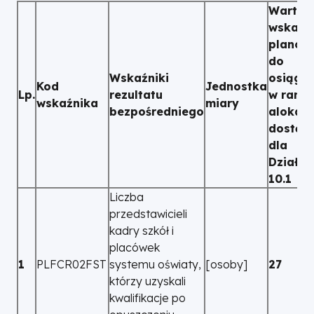
Wartoś
wskaźn
planow
do
Wskaźniki
osiągni
Kod
Jednostka
Lp.
rezultatu
w rama
wskaźnika
miary
bezpośredniego
alokacj
dostępn
dla
Działan
10.1
Liczba
przedstawicieli
kadry szkół i
placówek
1
PLFCR02FST
systemu oświaty,
[osoby]
27
którzy uzyskali
kwalifikacje po