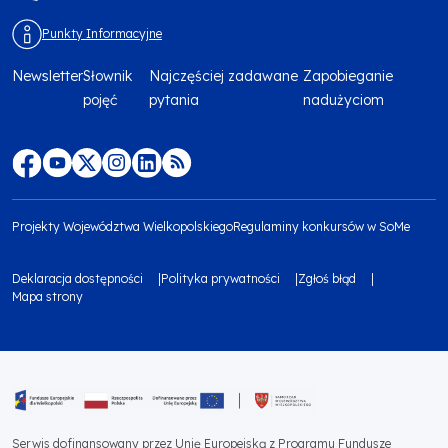
Punkty Informacyjne
Newsletter
Słownik
Najczęściej zadawane
Zapobieganie
Menu
pojęć
pytania
nadużyciom
footer
top
Menu
footer
Projekty Województwa Wielkopolskiego
Regulaminy konkursów w SoMe
media
Menu
Deklaracja dostępności
Polityka prywatności
Zgłoś błąd
społecznościowe
footer
Mapa strony
Menu
bottom
footer
1
bottom
Obraz
2
Serwis dofinansowany przez Unię Europejską z Programu Fundusze