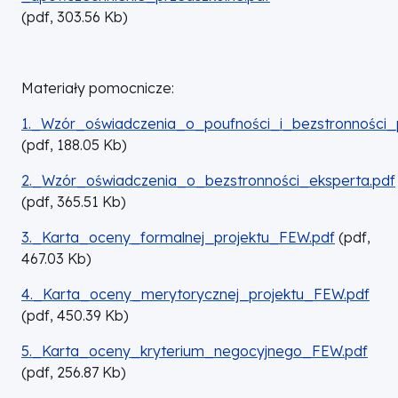
(
pdf,
303.56
Kb
)
Materiały pomocnicze:
DOKUMENT
1._Wzór_oświadczenia_o_poufności_i_bezstronności
(
pdf,
188.05
Kb
)
DOKUMENT
2._Wzór_oświadczenia_o_bezstronności_eksperta.pdf
(
pdf,
365.51
Kb
)
DOKUMENT
3._Karta_oceny_formalnej_projektu_FEW.pdf
(
pdf,
467.03
Kb
)
DOKUMENT
4._Karta_oceny_merytorycznej_projektu_FEW.pdf
(
pdf,
450.39
Kb
)
DOKUMENT
5._Karta_oceny_kryterium_negocyjnego_FEW.pdf
(
pdf,
256.87
Kb
)