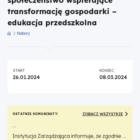
transformację
transformację gospodarki –
edukacja przedszkolna
gospodarki
Nabory
–
Ścieżka
nawigacyjna
edukacja
przedszkolna
START
KONIEC
26.01.2024
08.03.2024
|
Fundusze
Europejskie
ZOBACZ WSZYSTKIE
OSTATNIE KOMUNIKATY
dla
Instytucja Zarządzająca informuje, że zgodnie z
Instytucja Zarządzająca informuje, że zgodnie z