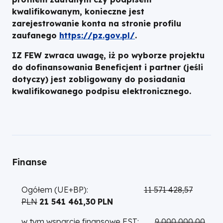
kwalifikowanym, konieczne jest
zarejestrowanie konta na stronie profilu
zaufanego
https://pz.gov.pl/
.
IZ FEW zwraca uwagę, iż po wyborze projektu
do dofinansowania Beneficjent i partner (jeśli
dotyczy) jest zobligowany do posiadania
kwalifikowanego podpisu elektronicznego.
Finanse
Ogółem (UE+BP):
11 571 428,57
PLN
21 541 461,30
PLN
w tym wsparcie finansowe FST:
9 000 000,00