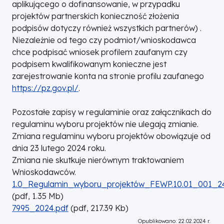
aplikującego o dofinansowanie, w przypadku
projektów partnerskich konieczność złożenia
podpisów dotyczy również wszystkich partnerów) .
Niezależnie od tego czy podmiot/wnioskodawca
chce podpisać wniosek profilem zaufanym czy
podpisem kwalifikowanym konieczne jest
zarejestrowanie konta na stronie profilu zaufanego
https://pz.gov.pl/
.
Pozostałe zapisy w regulaminie oraz załącznikach do
regulaminu wyboru projektów nie ulegają zmianie.
Zmiana regulaminu wyboru projektów obowiązuje od
dnia 23 lutego 2024 roku.
Zmiana nie skutkuje nierównym traktowaniem
Wnioskodawców.
DOKUMENT
1.0_Regulamin_wyboru_projektów_FEWP.10.01_001_24
(
pdf,
1.35
Mb
)
DOKUMENT
7995_2024.pdf
(
pdf,
217.39
Kb
)
Opublikowano: 22.02.2024 r.