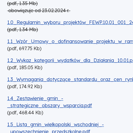
(
pdf,
1.35
Mb
)
obowiązuje od 23.02.2024 r.
DOKUMENT
1.0_Regulamin_wyboru_projektów_FEWP.10.01_001_24
(
pdf,
1.34
Mb
)
DOKUMENT
1.1_Wzór_Umowy_o_dofinansowanie_projektu_w_ram
(
pdf,
697.75
Kb
)
DOKUMENT
1.2_Wykaz_kategorii_wydatków_dla_Działania_10.01.p
(
pdf,
185.05
Kb
)
DOKUMENT
1.3_Wymagania_dotyczące_standardu_oraz_cen_rynk
(
pdf,
174.92
Kb
)
DOKUMENT
1.4_Zestawienie_gmin_-
_strategiczne_obszary_wsparcia.pdf
(
pdf,
468.44
Kb
)
DOKUMENT
1.5_Lista_gmin_wielkopolski_wschodniej_-
_upowszechnienie_przedszkolne.pdf