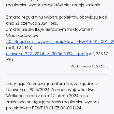
regulaminu wyboru projektów nie ulegają zmianie.
Zmiana regulaminu wyboru projektów obowiązuje od
dnia 21 czerwca 2024 roku.
Zmiana nie skutkuje nierównym traktowaniem
Wnioskodawców.
DOKUMENT
1.0_Regulamin_wyboru_projektów_FEWP.10.01_001_24
(
pdf,
1.34
Mb
)
DOKUMENT
uchwała_222_2024_z_20.06.2024_r..pdf
(
pdf,
235.17
Kb
)
Opublikowano: 21.06.2024 r.
Instytucja Zarządzająca informuje, że zgodnie z
Uchwałą nr 7995/2024 Zarządu Województwa
Wielkopolskiego z dnia 22 lutego 2024 roku
zmieniono następujący zapis regulaminu wyboru
projektów nr: FEWP.10.01-IZ.00-001/24.