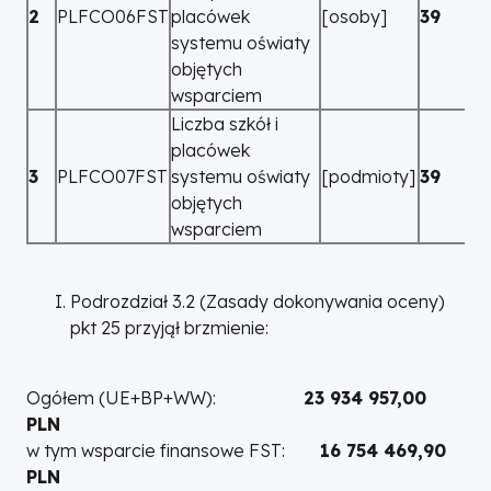
2
PLFCO06FST
placówek
[osoby]
39
systemu oświaty
objętych
wsparciem
Liczba szkół i
placówek
3
PLFCO07FST
systemu oświaty
[podmioty]
39
objętych
wsparciem
Podrozdział 3.2 (Zasady dokonywania oceny)
pkt 25 przyjął brzmienie:
Ogółem (UE+BP+WW):
23 934 957,00
PLN
w tym wsparcie finansowe FST:
16 754 469,90
PLN