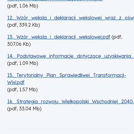
(
pdf,
1.06
Mb
)
DOKUMENT
12._Wzór_weksla_i_deklaracji_wekslowej_wraz_z_oś
(
pdf,
339.2
Kb
)
DOKUMENT
13._Wzór_weksla_i_deklaracji_wekslowej.pdf
(
pdf,
307.06
Kb
)
DOKUMENT
14._Podstawowe_informacje_dotyczące_uzyskiwania_kwa
(
pdf,
1.09
Mb
)
DOKUMENT
15._Terytorialny_Plan_Sprawiedliwej_Transformacji-
WW.pdf
(
pdf,
1.57
Mb
)
DOKUMENT
16._Strategia_rozwoju_Wielkopolski_Wschodniej_2040
(
pdf,
33.04
Mb
)