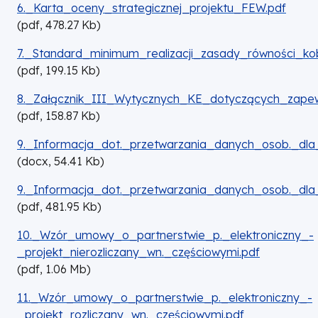
DOKUMENT
6._Karta_oceny_strategicznej_projektu_FEW.pdf
(
pdf,
478.27
Kb
)
DOKUMENT
7._Standard_minimum_realizacji_zasady_równości_ko
(
pdf,
199.15
Kb
)
DOKUMENT
8._Załącznik_III_Wytycznych_KE_dotyczących_zape
(
pdf,
158.87
Kb
)
DOKUMENT
9._Informacja_dot._przetwarzania_danych_osob._dl
(
docx,
54.41
Kb
)
DOKUMENT
9._Informacja_dot._przetwarzania_danych_osob._dl
(
pdf,
481.95
Kb
)
DOKUMENT
10._Wzór_umowy_o_partnerstwie_p._elektroniczny_-
_projekt_nierozliczany_wn._częściowymi.pdf
(
pdf,
1.06
Mb
)
DOKUMENT
11._Wzór_umowy_o_partnerstwie_p._elektroniczny_-
_projekt_rozliczany_wn._częściowymi.pdf