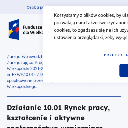
Osoba prywatna
Firma
więcej
EN
Działanie
Przejdź
Przejdź
Przejdź
Przejdź
Menu
Menu
Korzystamy z plików cookies, by uł
do
do
do
do
pozwalają nam także tworzyć anonim
10.01
Header
top
głównej
wyszukiwarki
zawartości
stopki
cookies, to zgadzasz się na ich uży
nawigacji
strony
Top
left
Rynek
ustawienia przeglądarki, żeby wyłąc
pracy,
PRZECZYTA
Zarząd Województwa Wielkopolskiego jako Instytucja
Zarządzająca Programem Fundusze Europejskie dla
kształcenie
Wielkopolski 2021-2027 z dniem 12.01.2024 r. ogłasza nabór
nr FEWP.10.01-IZ.00-001/24
.
Ogłoszenie zostało
i
opublikowane przez Urząd Marszałkowski Województwa
Wielkopolskiego.
aktywne
Działanie 10.01 Rynek pracy,
społeczeństwo
kształcenie i aktywne
wspierające
społeczeństwo wspierające