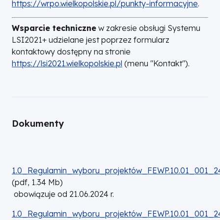
https://wrpo.wielkopolskie.pl/punkty-informacyjne
.
Wsparcie techniczne
w zakresie obsługi Systemu
LSI2021+ udzielane jest poprzez formularz
kontaktowy dostępny na stronie
https://lsi2021.wielkopolskie.pl
(menu "Kontakt").
Dokumenty
DOKUMENT
1.0_Regulamin_wyboru_projektów_FEWP.10.01_001_24
(
pdf,
1.34
Mb
)
obowiązuje od 21.06.2024 r.
DOKUMENT
1.0_Regulamin_wyboru_projektów_FEWP.10.01_001_24