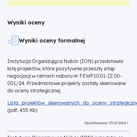
Uchwałą nr 222/2024 Zarządu Województwa
Wielkopolski
Uchwałą nr 7995/2024 Zarządu Województwa
Wielkopolskiego z dnia 20.06.2024 roku
Wielkopolskiego z dnia 22 lutego 2024 roku
zmieniono następujące zapisy regulaminu
zmieniono następujący zapis regulaminu wyboru
Wyniki oceny
wyboru projektów nr: FEWP.10.01-IZ.00-001/24.
projektów nr: FEWP.10.01-IZ.00-001/24.
Wyniki oceny formalnej
Instytucja Organizująca Nabór (ION) przedstawia
listę projektów, które pozytywnie przeszły etap
negocjacji w ramach naboru nr FEWP.10.01-IZ.00-
001/24. Przedmiotowe projekty zostały skierowane
do oceny strategicznej.
DOKUMENT
Lista_projektów_skierowanych_do_oceny_strategiczne
(
pdf,
455
Kb
)
Opublikowano: 25.07.2024 r.