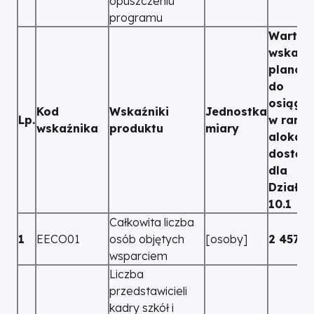
opuszczeniu
programu
Wartoś
wskaźn
planow
do
osiągni
Kod
Wskaźniki
Jednostka
Lp.
w rama
wskaźnika
produktu
miary
alokacj
dostępn
dla
Działan
10.1
Całkowita liczba
1
EECO01
osób objętych
[osoby]
2 457
wsparciem
Liczba
przedstawicieli
kadry szkół i