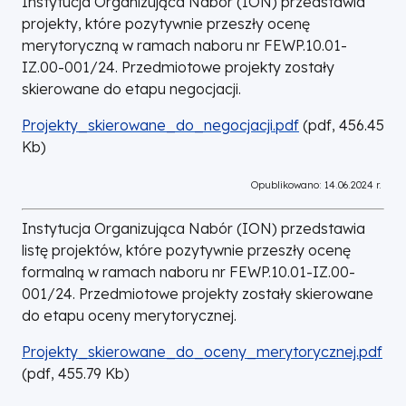
Instytucja Organizująca Nabór (ION) przedstawia
projekty, które pozytywnie przeszły ocenę
merytoryczną w ramach naboru nr FEWP.10.01-
IZ.00-001/24. Przedmiotowe projekty zostały
skierowane do etapu negocjacji.
DOKUMENT
Projekty_skierowane_do_negocjacji.pdf
(
pdf,
456.45
Kb
)
Opublikowano: 14.06.2024 r.
Instytucja Organizująca Nabór (ION) przedstawia
listę projektów, które pozytywnie przeszły ocenę
formalną w ramach naboru nr FEWP.10.01-IZ.00-
001/24. Przedmiotowe projekty zostały skierowane
do etapu oceny merytorycznej.
DOKUMENT
Projekty_skierowane_do_oceny_merytorycznej.pdf
(
pdf,
455.79
Kb
)