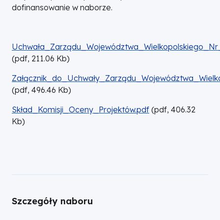
dofinansowanie w naborze.
DOKUMENT
Uchwała_Zarządu_Województwa_Wielkopolskiego_Nr_
(
pdf,
211.06
Kb
)
DOKUMENT
Załącznik_do_Uchwały_Zarządu_Województwa_Wielko
(
pdf,
496.46
Kb
)
DOKUMENT
Skład_Komisji_Oceny_Projektów.pdf
(
pdf,
406.32
Kb
)
Szczegóły naboru