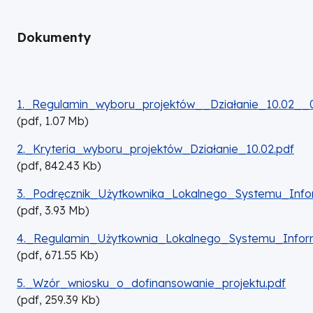
Dokumenty
DOKUMENT
1._Regulamin_wyboru_projektów__Działanie_10.02__
(
pdf,
1.07
Mb
)
DOKUMENT
2._Kryteria_wyboru_projektów_Działanie_10.02.pdf
(
pdf,
842.43
Kb
)
DOKUMENT
3._Podręcznik_Użytkownika_Lokalnego_Systemu_Inf
(
pdf,
3.93
Mb
)
DOKUMENT
4._Regulamin_Użytkownia_Lokalnego_Systemu_Info
(
pdf,
671.55
Kb
)
DOKUMENT
5._Wzór_wniosku_o_dofinansowanie_projektu.pdf
(
pdf,
259.39
Kb
)