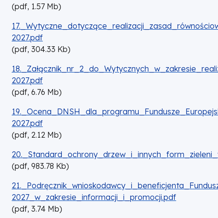
(
pdf,
1.57
Mb
)
DOKUMENT
17._Wytyczne_dotyczące_realizacji_zasad_równości
2027.pdf
(
pdf,
304.33
Kb
)
DOKUMENT
18._Załącznik_nr_2_do_Wytycznych_w_zakresie_reali
2027.pdf
(
pdf,
6.76
Mb
)
DOKUMENT
19._Ocena_DNSH_dla_programu_Fundusze_Europejski
2027.pdf
(
pdf,
2.12
Mb
)
DOKUMENT
20._Standard_ochrony_drzew_i_innych_form_zieleni_
(
pdf,
983.78
Kb
)
DOKUMENT
21._Podręcznik_wnioskodawcy_i_beneficjenta_Fundus
2027_w_zakresie_informacji_i_promocji.pdf
(
pdf,
3.74
Mb
)