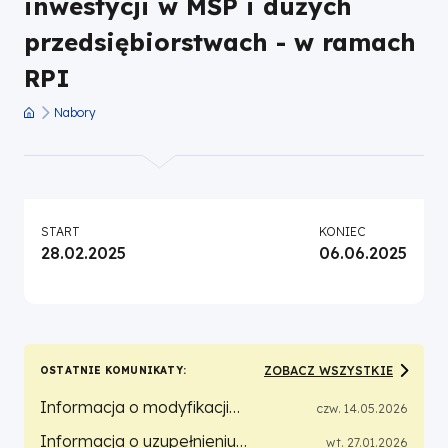
inwestycji w MŚP i dużych
-
przedsiębiorstwach - w ramach
w
RPI
Nabory
ramach
Ścieżka
nawigacyjna
RPI
|
START
KONIEC
28.02.2025
06.06.2025
Fundusze
Europejskie
dla
ZOBACZ WSZYSTKIE
OSTATNIE KOMUNIKATY
Wielkopolski
Informacja o modyfikacji
czw. 14.05.2026
dokumentów związanych z
Informacja o uzupełnieniu
wt. 27.01.2026