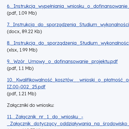
DOKUMENT
6._Instrukcja_wypełniania_wniosku_o_dofinansowani
(
pdf,
1.09
Mb
)
DOKUMENT
7._Instrukcja_do_sporządzenia_Studium_wykonalnośc
(
docx,
89.22
Kb
)
DOKUMENT
8._Instrukcja_do_sporządzenia_Studium_wykonalności
(
xlsx,
1.99
Mb
)
DOKUMENT
9._Wzór_Umowy_o_dofinansowanie_projektu.pdf
(
pdf,
1.1
Mb
)
DOKUMENT
10._Kwalifikowalność_kosztów__wnioski_o_płatność
IZ.00-002_25.pdf
(
pdf,
1.21
Mb
)
Załączniki do wniosku:
DOKUMENT
11._Załącznik_nr_1_do_wniosku_-
_Załącznik_dotyczący_oddziaływania_na_środowisk