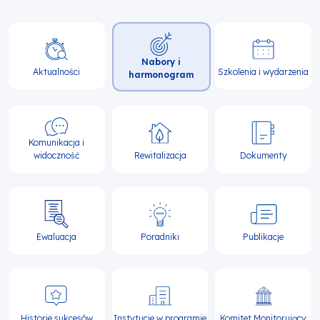
Główna
Nabory i
nawigacja
Aktualności
Szkolenia i wydarzenia
harmonogram
Komunikacja i
widoczność
Rewitalizacja
Dokumenty
Ewaluacja
Poradniki
Publikacje
Historie sukcesów
Instytucje w programie
Komitet Monitorujący