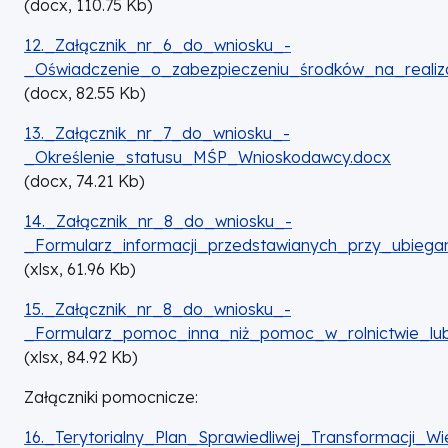
(
docx,
110.75
Kb
)
DOKUMENT
12._Załącznik_nr_6_do_wniosku_-
_Oświadczenie_o_zabezpieczeniu_środków_na_realizac
(
docx,
82.55
Kb
)
DOKUMENT
13._Załącznik_nr_7_do_wniosku_-
_Określenie_statusu_MŚP_Wnioskodawcy.docx
(
docx,
74.21
Kb
)
DOKUMENT
14._Załącznik_nr_8_do_wniosku_-
_Formularz_informacji_przedstawianych_przy_ubiega
(
xlsx,
61.96
Kb
)
DOKUMENT
15._Załącznik_nr_8_do_wniosku_-
_Formularz_pomoc_inna_niż_pomoc_w_rolnictwie_lub_
(
xlsx,
84.92
Kb
)
Załączniki pomocnicze:
DOKUMENT
16._Terytorialny_Plan_Sprawiedliwej_Transformacji_Wi