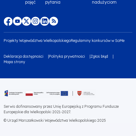
Menu
pojęć
pytania
nadużyciom
footer
top
Menu
footer
Projekty Województwa Wielkopolskiego
Regulaminy konkursów w SoMe
media
Menu
Deklaracja dostępności
Polityka prywatności
Zgłoś błąd
społecznościowe
footer
Mapa strony
Menu
bottom
footer
1
bottom
Obraz
2
Serwis dofinansowany przez Unię Europejską z Programu Fundusze
Europejskie dla Wielkopolski 2021-2027.
© Urząd Marszałkowski Województwa Wielkopolskiego 2025