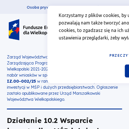
Osoba prywatna
Firma
więcej
EN
Działanie
Przejdź
Przejdź
Przejdź
Przejdź
Menu
Menu
Korzystamy z plików cookies, by 
do
do
do
do
pozwalają nam także tworzyć anon
10.2
Header
top
głównej
wyszukiwarki
zawartości
stopki
cookies, to zgadzasz się na ich u
nawigacji
strony
Top
left
Wsparcie
ustawienia przeglądarki, żeby wył
inwestycji
PRZECZY
Zarząd Województwa Wielkopolskiego jako Instytucja
Zarządzająca Programem Fundusze Europejskie dla
w
Wielkopolski 2021-2027 z dniem 28 lutego 2025 roku ogłasza
nabór wniosków w sposób konkurencyjny nr
FEWP.10.02-
MŚP
IZ.00-002/25
w ramach Działania 10.02
Wsparcie
inwestycji w MŚP i dużych przedsiębiorstwach.
Ogłoszenie
i
zostało opublikowane przez Urząd Marszałkowski
Województwa Wielkopolskiego.
dużych
Działanie 10.2 Wsparcie
przedsiębiorstwach