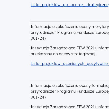
DOKUMENT
Lista_projektów_po_ocenie_strategicznej
Informacja o zakończeniu oceny merytory
przyrodnicze” Programu Fundusze Europejs
001/24).
Instytucja Zarządzająca FEW 2021+ informu
przekazany do oceny strategicznej.
DOKUMENT
Lista_projektów_ocenionych_pozytywnie
Informacja o zakończeniu oceny formalne
przyrodnicze” Programu Fundusze Europejs
001/24).
Instytucja Zarządzająca FEW 2021+ informu