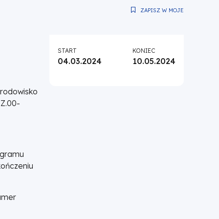
ZAPISZ W MOJE
START
KONIEC
04.03.2024
10.05.2024
środowisko
IZ.00-
rogramu
kończeniu
numer