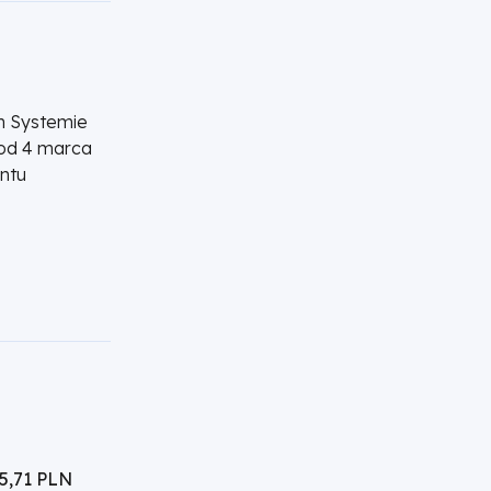
ym Systemie
 od 4 marca
entu
85,71 PLN