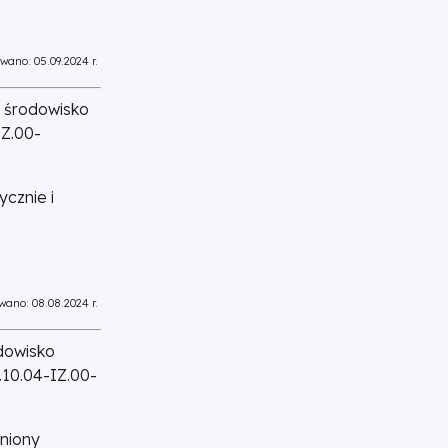
wano: 05.09.2024 r.
 środowisko
IZ.00-
cznie i
wano: 08.08.2024 r.
dowisko
.10.04-IZ.00-
eniony