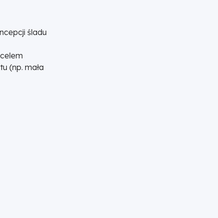
oncepcji śladu
 celem
ktu (np. mała