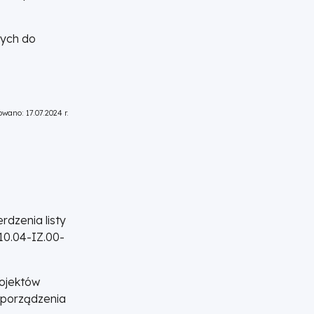
nych do
wano: 17.07.2024 r.
rdzenia listy
10.04-IZ.00-
rojektów
sporządzenia