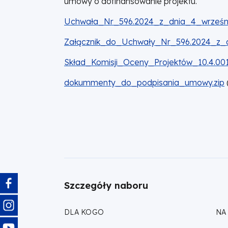
umowy o dofinansowanie projektu.
DOKUMENT
Uchwała_Nr_596.2024_z_dnia_4_wrześni
DOKUMENT
Załącznik_do_Uchwały_Nr_596.2024_z_d
DOKUMENT
Skład_Komisji_Oceny_Projektów_10.4.001
DOKUMENT
dokummenty_do_podpisania_umowy.zip
Obraz
Szczegóły naboru
Obraz
DLA KOGO
NA
Obraz