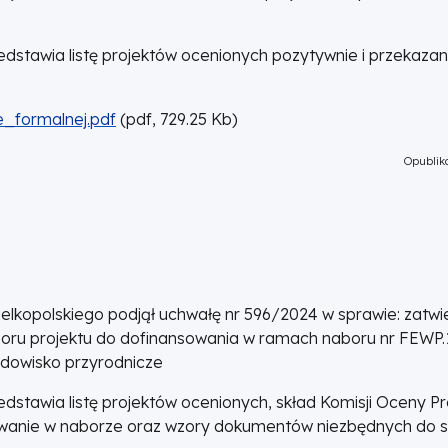
stawia listę projektów ocenionych pozytywnie i przekaza
_formalnej.pdf
(
pdf,
729.25
Kb
)
Opubliko
lkopolskiego podjął uchwałę nr 596/2024 w sprawie: zatwie
boru projektu do dofinansowania w ramach naboru nr FEWP.
odowisko przyrodnicze
stawia listę projektów ocenionych, skład Komisji Oceny P
wanie w naborze oraz wzory dokumentów niezbędnych do 