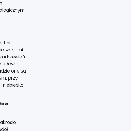
h
ologicznym
zchni
nia wodami
 zadrzewień
ozbudowa
gdzie one są
ym, przy
i niebieską
tów
zakresie
ódeł