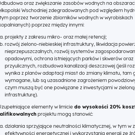
 Odbudowa oraz zwiększanie zasobów wodnych na obszarac
elkopolski Wschodniej zdegradowanych pod względem hydr
 tym poprzez tworzenie zbiorników wodnych w wyrobiskach
opalnianych) poprzez między innymi:
projekty z zakresu mikro- oraz małej retencji;
rozwój zielono-niebieskiej infrastruktury, likwidacja powier
nieprzepuszczalnych, rozwój systemów zagospodarowa
opadowymi, ochrona istniejących parków i skwerów oraz
przyulicznych, rozbudowa kanalizacji deszczowej (jeśli r
wynika z planów adaptacji miast do zmiany klimatu, tam 
wymagane, lub są uzasadnione zagrożeniem powodziow
czym muszą być one powiązane z inwestycjami w zieloną 
infrastrukturę).
Uzupełniające elementy w limicie
do wysokości 20% kosz
alifikowalnych
projektu mogą stanowić:
działania sprzyjające neutralności klimatycznej, w tym w 
efektywności energetycznej i wykorzystania energii ze źr