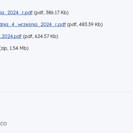
a_2024_r..pdf
(
pdf,
386.17
Kb
)
nia_4_września_2024_r..pdf
(
pdf,
483.39
Kb
)
.2024.pdf
(
pdf,
624.57
Kb
)
(
zip,
1.54
Mb
)
 CO