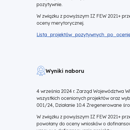
pozytywnie.
W związku z powyższym IZ FEW 2021+ przed
oceny merytorycznej.
DOKUMENT
Lista_projektów_pozytywnych_po_ocenie
Wyniki naboru
4 września 2024 r. Zarząd Województwa Wie
wszystkich ocenionych projektów oraz wy
001/24, Działanie 10.4 Zregenerowane śr
W związku z powyższym IZ FEW 2021+ przed
powołany do oceny wniosków o dofinanso