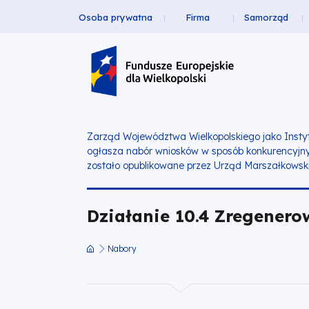
Osoba prywatna
Firma
Samorząd
Działanie
Przejdź
Przejdź
Przejdź
Przejdź
Menu
do
do
do
do
10.4
Header
głównej
wyszukiwarki
zawartości
stopki
nawigacji
strony
Top
Zregenerowane
środowisko
Zarząd Województwa Wielkopolskiego jako Insty
ogłasza nabór wniosków w sposób konkurencyjn
przyrodnicze
zostało opublikowane przez Urząd Marszałkowsk
|
Działanie 10.4 Zregenero
Fundusze
Nabory
Europejskie
Ścieżka
nawigacyjna
dla