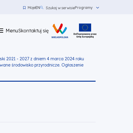
Moje
EN
Programy
Szukaj w serwisie
Menu
top
Menu
Skontaktuj się
left
Skontaktuj
się
ski 2021 - 2027 z dniem 4 marca 2024 roku
ane środowisko przyrodnicze. Ogłoszenie