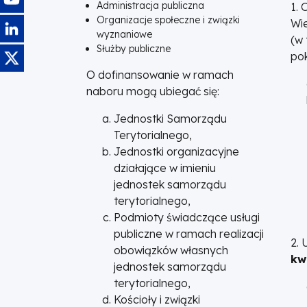
Administracja publiczna
1.
Organizacje społeczne i związki
Wi
Obraz
wyznaniowe
(w
Służby publiczne
Obraz
pok
O dofinansowanie w ramach
naboru mogą ubiegać się:
Jednostki Samorządu
Terytorialnego,
Jednostki organizacyjne
działające w imieniu
jednostek samorządu
terytorialnego,
Podmioty świadczące usługi
publiczne w ramach realizacji
2. 
obowiązków własnych
kw
jednostek samorządu
terytorialnego,
Kościoły i związki