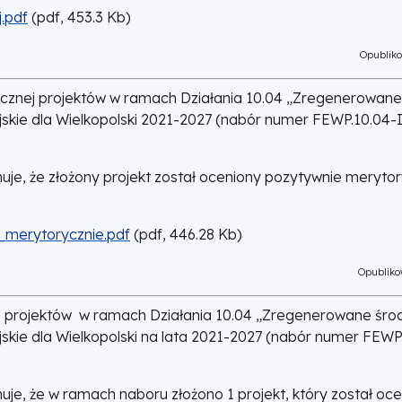
.pdf
(
pdf,
453.3
Kb
)
Opubliko
cznej projektów w ramach Działania 10.04 „Zregenerowane
kie dla Wielkopolski 2021-2027 (nabór numer FEWP.10.04-
je, że złożony projekt został oceniony pozytywnie merytory
_merytorycznie.pdf
(
pdf,
446.28
Kb
)
Opubliko
j projektów w ramach Działania 10.04 „Zregenerowane śro
kie dla Wielkopolski na lata 2021-2027 (nabór numer FEWP
je, że w ramach naboru złożono 1 projekt, który został oc