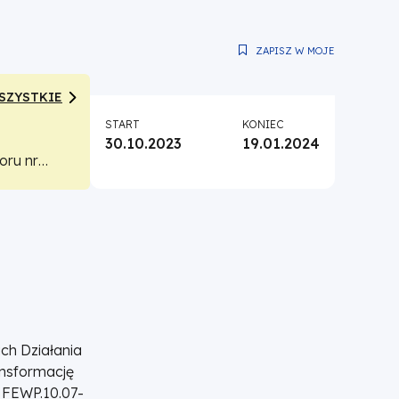
ZAPISZ W MOJE
SZYSTKIE
START
KONIEC
30.10.2023
19.01.2024
oru nr
tensywność
w.
ch Działania
ansformację
 FEWP.10.07-