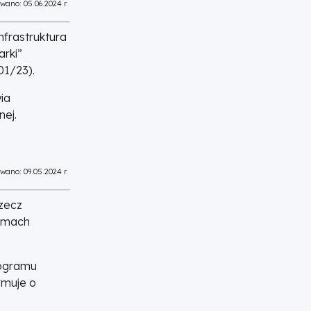
wano: 05.06.2024 r.
nfrastruktura
arki”
01/23).
ia
nej.
wano: 09.05.2024 r.
rzecz
ramach
rogramu
rmuje o