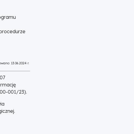
rogramu
 procedurze
wano: 13.06.2024 r.
.07
ormację
.00-001/23).
ia
icznej.