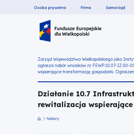
Osoba prywatna
Firma
Samorząd
Działanie
Przejdź
Przejdź
Przejdź
Przejdź
Menu
do
do
do
do
10.7
Header
głównej
wyszukiwarki
zawartości
stopki
nawigacji
strony
Top
Infrastruktura
na
Zarząd Województwa Wielkopolskiego jako Insty
ogłasza nabór wniosków nr FEWP.10.07-IZ.00-0
rzecz
wspierające transformację gospodarki.
Ogłoszen
aktywnego
Działanie 10.7 Infrastru
społeczeństwa,
rewitalizacja wspierając
edukacyjna
Nabory
Ścieżka
oraz
nawigacyjna