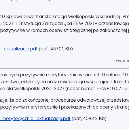
r 10 Sprawiedliwa transformacja Wielkopolski Wschodniej P
21-2027 i Instytucja Zarządzająca FEW 2021+ przedstawiają
h pozytywnie w ramach oceny strategicznej po zakończonej
_aktualizacja.pdf
(
pdf,
467.01
Kb
)
Opubliko
 ocenionych pozytywnie merytorycznie w ramach Działania 10
zeństwa, edukacyjna oraz rewitalizacja wspierające transf
e dla Wielkopolski 2021-2027 (nabór numer FEWP.10.07-IZ
muje, że po zakończonej procedurze odwoławczej przedstaw
 pozytywnie merytorycznie i przekazanych do oceny strateg
merytorycznie_aktualizacja.pdf
(
pdf,
459.42
Kb
)