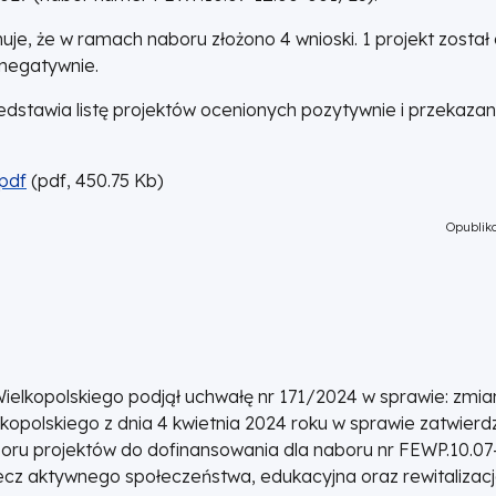
je, że w ramach naboru złożono 4 wnioski. 1 projekt został
 negatywnie.
stawia listę projektów ocenionych pozytywnie i przekaza
pdf
(
pdf,
450.75
Kb
)
Opubliko
ielkopolskiego podjął uchwałę nr 171/2024 w sprawie: zmi
olskiego z dnia 4 kwietnia 2024 roku w sprawie zatwierdze
oru projektów do dofinansowania dla naboru nr FEWP.10.07
rzecz aktywnego społeczeństwa, edukacyjna oraz rewitalizac