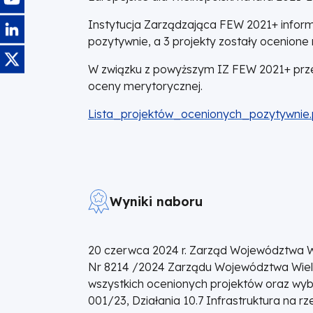
Instytucja Zarządzająca FEW 2021+ informu
Obraz
pozytywnie, a 3 projekty zostały ocenione
Obraz
W związku z powyższym IZ FEW 2021+ przed
oceny merytorycznej.
DOKUMENT
Lista_projektów_ocenionych_pozytywnie.
Wyniki naboru
20 czerwca 2024 r. Zarząd Województwa W
Nr 8214 /2024 Zarządu Województwa Wielkop
wszystkich ocenionych projektów oraz wyb
001/23, Działania 10.7 Infrastruktura na 