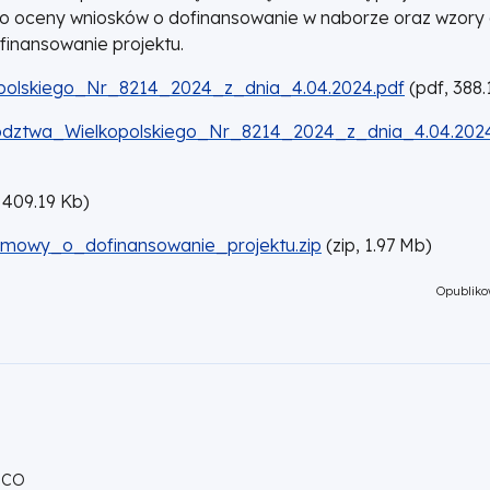
 do oceny wniosków o dofinansowanie w naborze oraz wzor
inansowanie projektu.
olskiego_Nr_8214_2024_z_dnia_4.04.2024.pdf
(
pdf,
388.
ztwa_Wielkopolskiego_Nr_8214_2024_z_dnia_4.04.2024
409.19
Kb
)
owy_o_dofinansowanie_projektu.zip
(
zip,
1.97
Mb
)
Opubliko
 CO