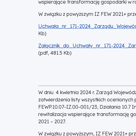
wspierające transformację gospodarki w r
W związku z powyższym IZ FEW 2021+ przed
DOKUMENT
Uchwała_nr_171-2024_Zarządu_Wojewódz
Kb
)
DOKUMENT
Załącznik_do_Uchwały_nr_171-2024_Za
(
pdf,
481.5
Kb
)
W dniu 4 kwietnia 2024 r. Zarząd Wojewód
zatwierdzenia listy wszystkich ocenionych
FEWP.10.07-IZ.00-001/23, Działania 10.7 
rewitalizacja wspierające transformację 
2021 – 2027.
W związku z powyższym, IZ FEW 2021+ prz