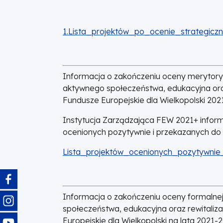
DOKUMENT
1.Lista_projektów_po_ocenie_strategiczn
Informacja o zakończeniu oceny merytoryc
aktywnego społeczeństwa, edukacyjna ora
Fundusze Europejskie dla Wielkopolski 20
Instytucja Zarządzająca FEW 2021+ inform
ocenionych pozytywnie i przekazanych do 
DOKUMENT
Lista_projektów_ocenionych_pozytywnie
Obraz
Informacja o zakończeniu oceny formalnej
Obraz
społeczeństwa, edukacyjna oraz rewitaliz
Obraz
Europejskie dla Wielkopolski na lata 2021