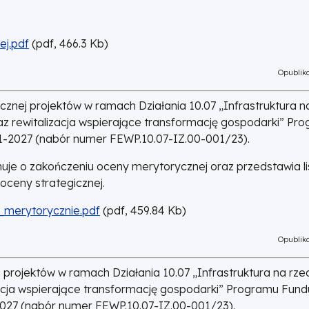
ej.pdf
(
pdf,
466.3
Kb
)
Opubliko
znej projektów w ramach Działania 10.07 „Infrastruktura n
z rewitalizacja wspierające transformację gospodarki” Pr
21-2027 (nabór numer FEWP.10.07-IZ.00-001/23).
uje o zakończeniu oceny merytorycznej oraz przedstawia li
oceny strategicznej.
_merytorycznie.pdf
(
pdf,
459.84
Kb
)
Opubliko
 projektów w ramach Działania 10.07 „Infrastruktura na rz
acja wspierające transformację gospodarki” Programu Fun
-2027 (nabór numer FEWP.10.07-IZ.00-001/23).