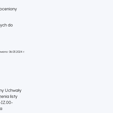
 oceniony
nych do
wano: 06.03.2024 r.
any Uchwały
nia listy
-IZ.00-
ja