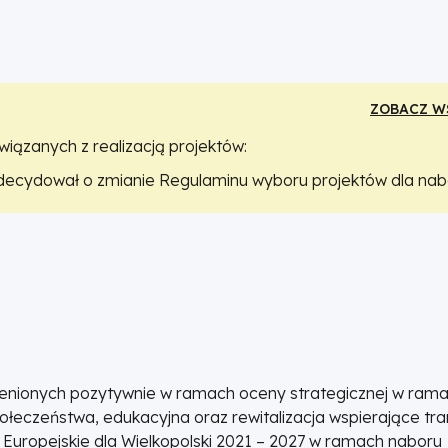
ZOBACZ W
iązanych z realizacją projektów:
ecydował o zmianie Regulaminu wyboru projektów dla nab
odstawowe informacje o naborze, punkt G Wartości oraz in
u oraz intensywność wsparcia i źródła finansowania projektó
znikami nie ulega zmianie.
 ocenionych pozytywnie w ramach oceny strategicznej w rama
ołeczeństwa, edukacyjna oraz rewitalizacja wspierające tr
uropejskie dla Wielkopolski 2021 – 2027 w ramach naboru