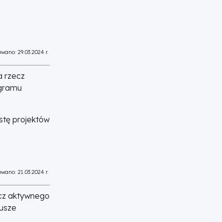
wano: 29.03.2024 r.
a rzecz
ogramu
stę projektów
wano: 21.03.2024 r.
ecz aktywnego
dusze