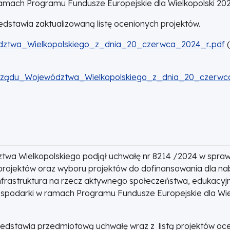
amach Programu Fundusze Europejskie dla Wielkopolski 202
stawia zaktualizowaną listę ocenionych projektów.
twa_Wielkopolskiego_z_dnia_20_czerwca_2024_r..pdf
(
rządu_Województwa_Wielkopolskiego_z_dnia_20_czerwc
ztwa Wielkopolskiego podjął uchwałę nr 8214 /2024 w spraw
 projektów oraz wyboru projektów do dofinansowania dla na
Infrastruktura na rzecz aktywnego społeczeństwa, edukacyj
gospodarki w ramach Programu Fundusze Europejskie dla Wie
edstawia przedmiotową uchwałę wraz z listą projektów oc