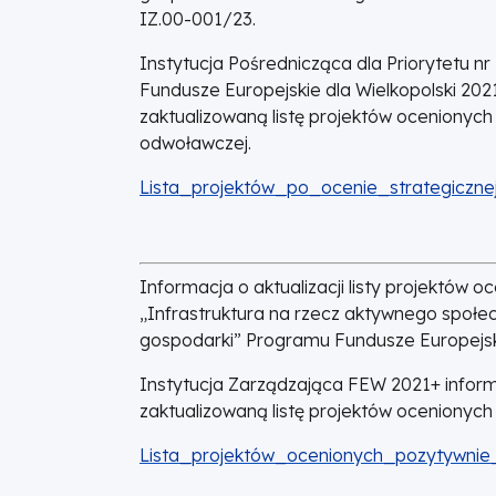
IZ.00-001/23.
Instytucja Pośrednicząca dla Priorytetu n
Fundusze Europejskie dla Wielkopolski 20
zaktualizowaną listę projektów ocenionyc
odwoławczej.
DOKUMENT
Lista_projektów_po_ocenie_strategicznej
Informacja o aktualizacji listy projektów
„Infrastruktura na rzecz aktywnego społec
gospodarki” Programu Fundusze Europejski
Instytucja Zarządzająca FEW 2021+ infor
zaktualizowaną listę projektów ocenionych
DOKUMENT
Lista_projektów_ocenionych_pozytywnie_