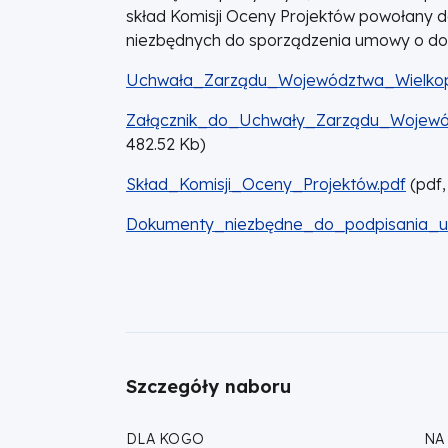
skład Komisji Oceny Projektów powołany
niezbędnych do sporządzenia umowy o dof
DOKUMENT
Uchwała_Zarządu_Województwa_Wielkop
DOKUMENT
Załącznik_do_Uchwały_Zarządu_Wojewód
482.52
Kb
)
DOKUMENT
Skład_Komisji_Oceny_Projektów.pdf
(
pdf,
DOKUMENT
Dokumenty_niezbędne_do_podpisania_um
Szczegóły naboru
DLA KOGO
NA