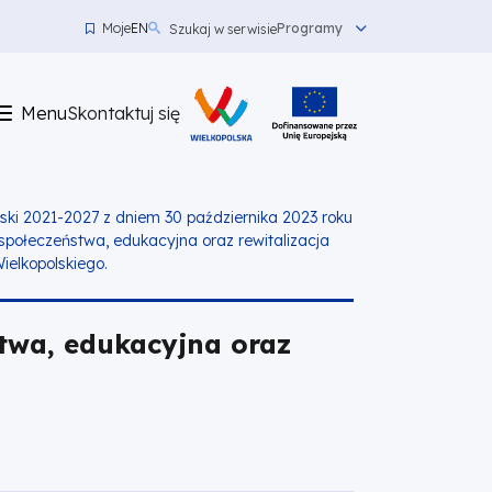
Moje
EN
Programy
Szukaj w serwisie
Menu
top
Menu
Skontaktuj się
left
Skontaktuj
się
ki 2021-2027 z dniem 30 października 2023 roku
społeczeństwa, edukacyjna oraz rewitalizacja
elkopolskiego.
stwa, edukacyjna oraz