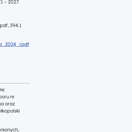
1 – 2027.
pdf,
394.1
a_2024_r.pdf
ie:
boru nr
na oraz
lkopolski
enionych,