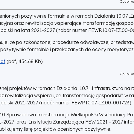
Opubliko
ocenionych pozytywnie formalnie w ramach Działania 10.07 „I
yjna oraz rewitalizacja wspierające transformację gospod
polski na lata 2021-2027 (nabór numer FEWP.10.07-IZ.00-0
muje, że po zakończonej procedurze odwoławczej przedstaw
h pozytywnie formalnie i przekazanych do oceny merytorycz
pdf
(
pdf,
454.68
Kb
)
Opubliko
nej projektów w ramach Działania 10.7 „Infrastruktura na 
z rewitalizacja wspierające transformację gospodarki” w 
polski 2021-2027 (nabór numer FEWP.10.07-IZ.00-001/23).
r 10 Sprawiedliwa transformacja Wielkopolski Wschodniej P
21-2027 oraz Instytucja Zarządzająca FEW 2021 - 2027 info
ublikujemy listę projektów ocenionych pozytywnie.