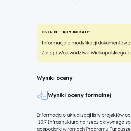
rewitalizacja
wspierające
OSTATNIE KOMUNIKATY
transformację
Informacja o modyfikacji dokumentów zw
gospodarki
Zarząd Województwa Wielkopolskiego zd
FEWP.10.07-IZ.00-001/23. W części II P
|
wsparcia, zmienia się alokację dla nabor
Pozostała treść Regulaminu wraz z załąc
Fundusze
Wyniki oceny
Europejskie
Wyniki oceny formalnej
dla
Informacja o aktualizacji listy projektów
Wielkopolski
10.7 Infrastruktura na rzecz aktywnego sp
gospodarki w ramach Programu Fundusze E