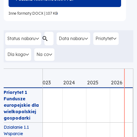
SIĘ
W
Inne formaty:
DOCX
|
107 KB
NOWEJ
OTWORZY
KARCIE
SIĘ
W
NOWEJ
Status naboru
Data naboru
Priotytet
KARCIE
Dla kogo
Na co
2023
2024
2025
2026
Priorytet 1
Fundusze
europejskie dla
wielkopolskiej
gospodarki
Działanie 1.1
Wsparcie