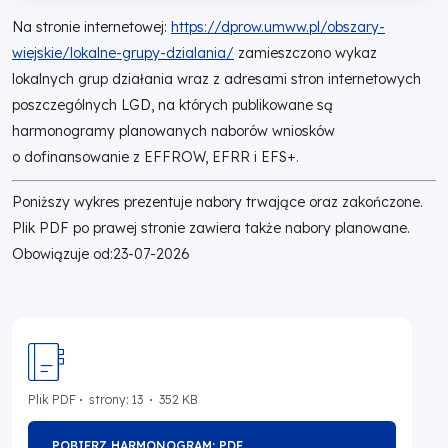
Na stronie internetowej:
https://dprow.umww.pl/obszary-
wiejskie/lokalne-grupy-dzialania/
zamieszczono wykaz
lokalnych grup działania wraz z adresami stron internetowych
poszczególnych LGD, na których publikowane są
harmonogramy planowanych naborów wniosków
o dofinansowanie z EFFROW, EFRR i EFS+.
Poniższy wykres prezentuje nabory trwające oraz zakończone.
Plik PDF po prawej stronie zawiera także nabory planowane.
Obowiązuje od:
23-07-2026
Plik
PDF
strony: 13
352 KB
POBIERZ HARMONOGRAM: PDF
OTWORZY