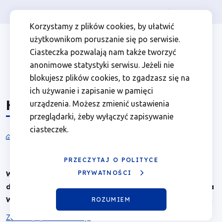
Osoba prywatna
Firma
więcej
EN
Harmonogram
Przejdź
Przejdź
Przejdź
Przejdź
Menu
Menu
Korzystamy z plików cookies, by ułatwić
do
do
do
do
użytkownikom poruszanie się po serwisie.
naborów
Header
top
głównej
wyszukiwarki
zawartości
stopki
Ciasteczka pozwalają nam także tworzyć
nawigacji
strony
Top
left
|
anonimowe statystyki serwisu. Jeżeli nie
blokujesz plików cookies, to zgadzasz się na
Fundusze
ich używanie i zapisanie w pamięci
Harmonogram naborów
urządzenia. Możesz zmienić ustawienia
Europejskie
przeglądarki, żeby wyłączyć zapisywanie
ciasteczek.
dla
Nabory
Ścieżka
nawigacyjna
Wielkopolski
PRZECZYTAJ O POLITYCE
PRYWATNOŚCI
Wersja harmonogramu naborów wniosków o
dofinansowanie dla Programu Fundusze Europejskie dla
Wielkopolski 2021-2027 obowiązująca od 23 lipca 2026 r.
ROZUMIEM
Zobacz poprzednie wersje