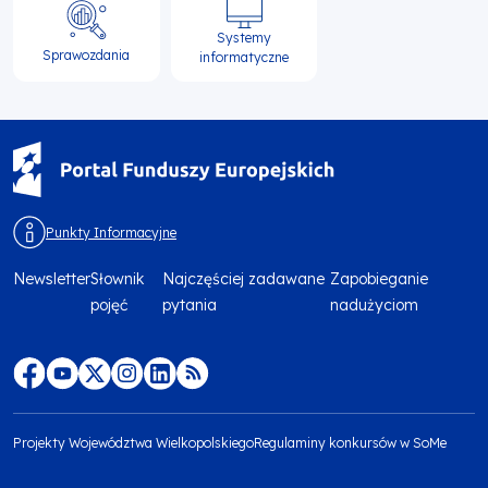
Systemy
Sprawozdania
informatyczne
Punkty Informacyjne
Newsletter
Słownik
Najczęściej zadawane
Zapobieganie
Menu
pojęć
pytania
nadużyciom
footer
top
Menu
footer
Projekty Województwa Wielkopolskiego
Regulaminy konkursów w SoMe
media
Menu