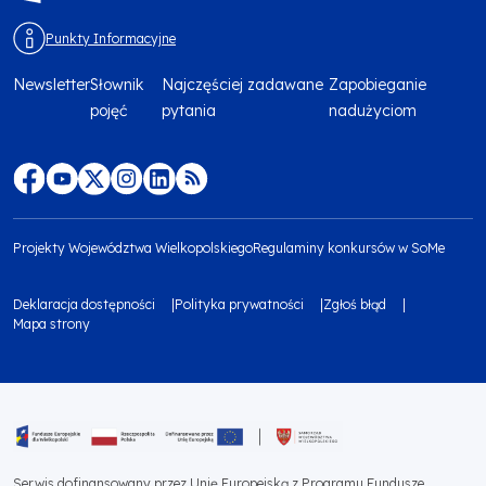
Punkty Informacyjne
Newsletter
Słownik
Najczęściej zadawane
Zapobieganie
Menu
pojęć
pytania
nadużyciom
footer
top
Menu
footer
Projekty Województwa Wielkopolskiego
Regulaminy konkursów w SoMe
media
Menu
Deklaracja dostępności
Polityka prywatności
Zgłoś błąd
społecznościowe
footer
Mapa strony
Menu
bottom
footer
1
bottom
Obraz
2
Serwis dofinansowany przez Unię Europejską z Programu Fundusze