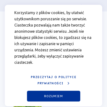
Osoba prywatna
Firma
więcej
EN
Czytaj
Przejdź
Przejdź
Przejdź
Przejdź
Menu
Menu
Korzystamy z plików cookies, by ułatwić
do
do
do
do
użytkownikom poruszanie się po serwisie.
nowy
Header
top
głównej
wyszukiwarki
zawartości
stopki
Ciasteczka pozwalają nam także tworzyć
nawigacji
strony
Top
left
Monitor
anonimowe statystyki serwisu. Jeżeli nie
blokujesz plików cookies, to zgadzasz się na
(kwiecień
ich używanie i zapisanie w pamięci
urządzenia. Możesz zmienić ustawienia
Czytaj nowy Monitor (kwiecień
2025)
przeglądarki, żeby wyłączyć zapisywanie
2025)
ciasteczek.
|
Publikacje
Ścieżka
Fundusze
PRZECZYTAJ O POLITYCE
27.04.2025
nawigacyjna
PRYWATNOŚCI
Europejskie
ROZUMIEM
dla