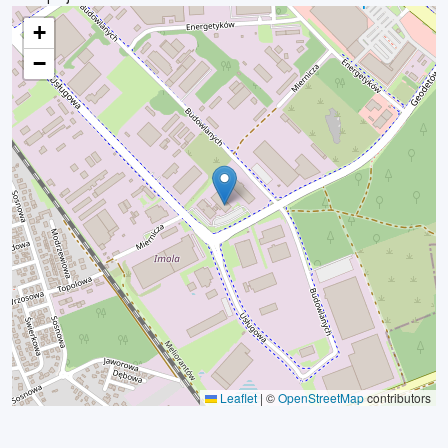
+
−
Leaflet
|
©
OpenStreetMap
contributors