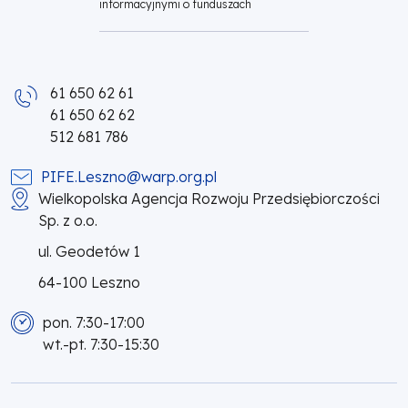
informacyjnymi o funduszach
61 650 62 61
61 650 62 62
512 681 786
PIFE.Leszno@warp.org.pl
Wielkopolska Agencja Rozwoju Przedsiębiorczości
Sp. z o.o.
ul. Geodetów 1
64-100 Leszno
pon. 7:30-17:00
wt.-pt. 7:30-15:30