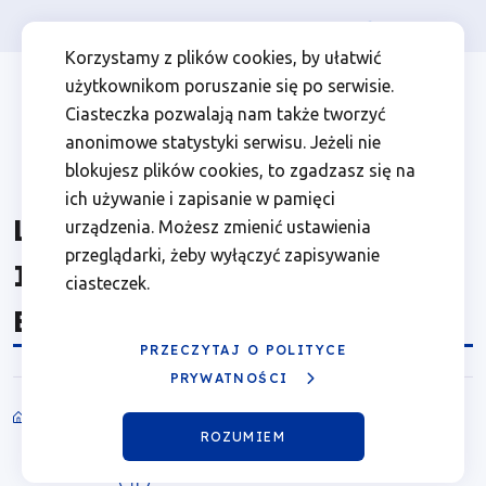
Osoba prywatna
Firma
więcej
EN
Leszno,
Przejdź
Przejdź
Przejdź
Przejdź
Menu
Menu
Korzystamy z plików cookies, by ułatwić
do
do
do
do
użytkownikom poruszanie się po serwisie.
Lokalny
Header
top
głównej
wyszukiwarki
zawartości
stopki
Ciasteczka pozwalają nam także tworzyć
nawigacji
strony
Top
left
Punkt
anonimowe statystyki serwisu. Jeżeli nie
blokujesz plików cookies, to zgadzasz się na
Informacyjny
ich używanie i zapisanie w pamięci
Leszno, Lokalny Punkt
urządzenia. Możesz zmienić ustawienia
Funduszy
przeglądarki, żeby wyłączyć zapisywanie
Informacyjny Funduszy
ciasteczek.
Europejskich
Europejskich w Lesznie
w
PRZECZYTAJ O POLITYCE
PRYWATNOŚCI
Lesznie
Punkty informacyjne
Ścieżka
ROZUMIEM
|
nawigacyjna