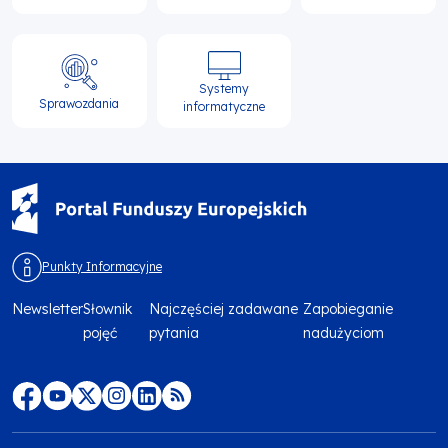
Systemy
Sprawozdania
informatyczne
Punkty Informacyjne
Newsletter
Słownik
Najczęściej zadawane
Zapobieganie
Menu
pojęć
pytania
nadużyciom
footer
top
Menu