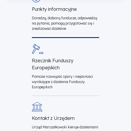
Skontaktuj
Fundusze
Punkty informacyjne
się
Doradzą, dobiorą fundusze, odpowiedzą
Europejskie
na pytania, pomogą przygotować się i
kafle
zrealizować działanie
dla
Wielkopolski
Rzecznik Funduszy
Europejskich
Pomoże rozwiązać spory i niejasności
wynikające z działania Funduszy
Europejskich
Kontakt z Urzędem
Urząd Marszałkowski kieruje działaniami