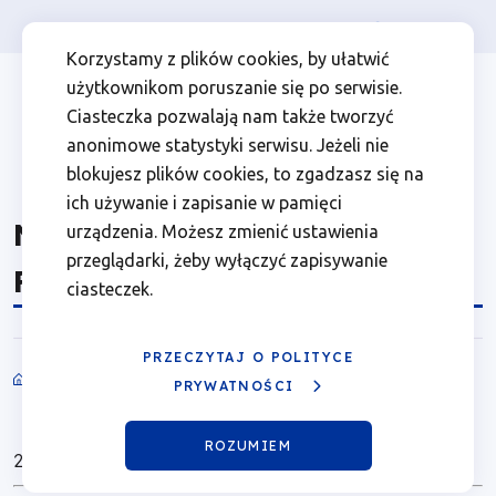
Osoba prywatna
Firma
więcej
EN
New
Przejdź
Przejdź
Przejdź
Przejdź
Menu
Menu
Korzystamy z plików cookies, by ułatwić
do
do
do
do
użytkownikom poruszanie się po serwisie.
European
Header
top
głównej
wyszukiwarki
zawartości
stopki
Ciasteczka pozwalają nam także tworzyć
nawigacji
strony
Top
left
Bauhaus
anonimowe statystyki serwisu. Jeżeli nie
blokujesz plików cookies, to zgadzasz się na
Facility
ich używanie i zapisanie w pamięci
New European Bauhaus
urządzenia. Możesz zmienić ustawienia
2025–
przeglądarki, żeby wyłączyć zapisywanie
Facility 2025–2027
ciasteczek.
2027
|
PRZECZYTAJ O POLITYCE
Rewitalizacja
PRYWATNOŚCI
Ścieżka
Fundusze
nawigacyjna
ROZUMIEM
22.10.2025
Europejskie