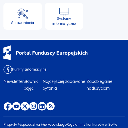
Systemy
Sprawozdania
informatyczne
Punkty Informacyjne
Newsletter
Słownik
Najczęściej zadawane
Zapobieganie
Menu
pojęć
pytania
nadużyciom
footer
top
Menu
footer
Projekty Województwa Wielkopolskiego
Regulaminy konkursów w SoMe