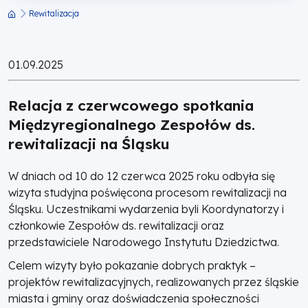
Śląsku
Rewitalizacja
Ścieżka
nawigacyjna
|
01.09.2025
Fundusze
Relacja z czerwcowego spotkania
Europejskie
Międzyregionalnego Zespołów ds.
rewitalizacji na Śląsku
dla
W dniach od 10 do 12 czerwca 2025 roku odbyła się
Wielkopolski
wizyta studyjna poświęcona procesom rewitalizacji na
Śląsku. Uczestnikami wydarzenia byli Koordynatorzy i
członkowie Zespołów ds. rewitalizacji oraz
przedstawiciele Narodowego Instytutu Dziedzictwa.
Celem wizyty było pokazanie dobrych praktyk –
projektów rewitalizacyjnych, realizowanych przez śląskie
miasta i gminy oraz doświadczenia społeczności