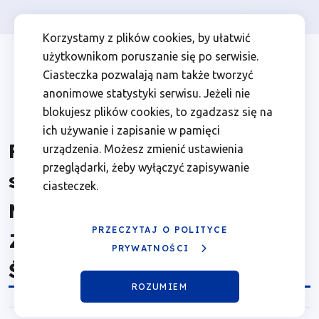
Osoba prywatna
Firma
więcej
EN
Relacja
Przejdź
Przejdź
Przejdź
Przejdź
Menu
Menu
Korzystamy z plików cookies, by ułatwić
do
do
do
do
użytkownikom poruszanie się po serwisie.
z
Header
top
głównej
wyszukiwarki
zawartości
stopki
Ciasteczka pozwalają nam także tworzyć
nawigacji
strony
Top
left
czerwcowego
anonimowe statystyki serwisu. Jeżeli nie
blokujesz plików cookies, to zgadzasz się na
spotkania
ich używanie i zapisanie w pamięci
Relacja z czerwcowego
urządzenia. Możesz zmienić ustawienia
Międzyregionalnego
przeglądarki, żeby wyłączyć zapisywanie
spotkania
ciasteczek.
Zespołów
Międzyregionalnego
ds.
PRZECZYTAJ O POLITYCE
Zespołów ds. rewitalizacji na
PRYWATNOŚCI
rewitalizacji
Śląsku
ROZUMIEM
na