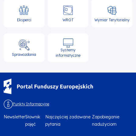
Eksperci
WROT
Wymiar Terytorialny
Systemy
Sprawozdania
informatyczne
Punkty Informacyjne
Newsletter
Słownik
Najczęściej zadawane
Zapobieganie
Menu
pojęć
pytania
nadużyciom
footer