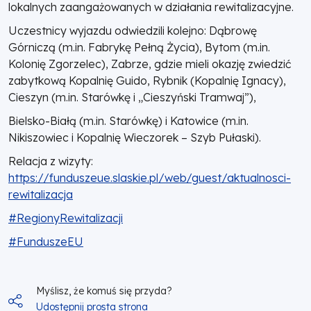
lokalnych zaangażowanych w działania rewitalizacyjne.
Uczestnicy wyjazdu odwiedzili kolejno: Dąbrowę
Górniczą (m.in. Fabrykę Pełną Życia), Bytom (m.in.
Kolonię Zgorzelec), Zabrze, gdzie mieli okazję zwiedzić
zabytkową Kopalnię Guido, Rybnik (Kopalnię Ignacy),
Cieszyn (m.in. Starówkę i „Cieszyński Tramwaj”),
Bielsko-Białą (m.in. Starówkę) i Katowice (m.in.
Nikiszowiec i Kopalnię Wieczorek – Szyb Pułaski).
Relacja z wizyty:
https://funduszeue.slaskie.pl/web/guest/aktualnosci-
rewitalizacja
#RegionyRewitalizacji
#FunduszeEU
Myślisz, że komuś się przyda?
Udostępnij prosta strona