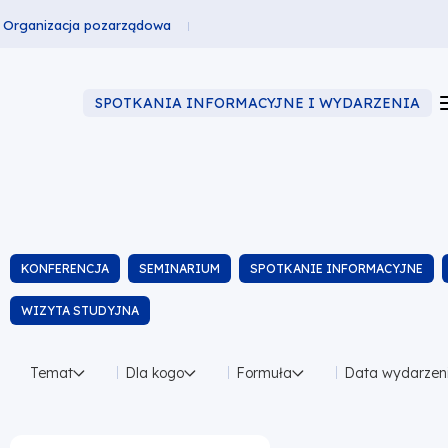
Organizacja pozarządowa
SPOTKANIA INFORMACYJNE I WYDARZENIA
Typ
KONFERENCJA
SEMINARIUM
SPOTKANIE INFORMACYJNE
stępny
WIZYTA STUDYJNA
esiąc
Temat
Dla kogo
Formuła
Data wydarzen