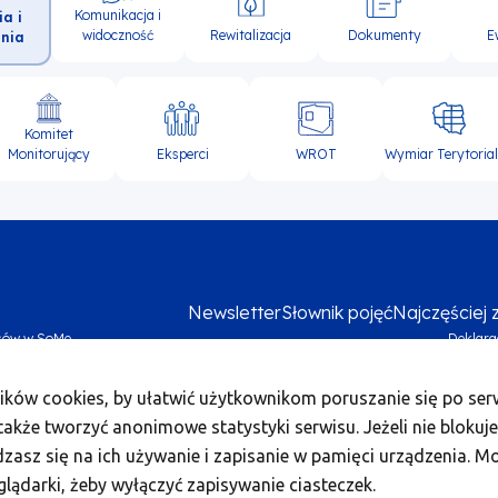
Komunikacja i
ia i
widoczność
Rewitalizacja
Dokumenty
E
nia
Komitet
Eksperci
WROT
Wymiar Terytoria
Monitorujący
Newsletter
Słownik pojęć
Najczęściej
sów w SoMe
Deklara
Me
ików cookies, by ułatwić użytkownikom poruszanie się po serw
foo
akże tworzyć anonimowe statystyki serwisu. Jeżeli nie blokuje
bo
dzasz się na ich używanie i zapisanie w pamięci urządzenia. M
2
glądarki, żeby wyłączyć zapisywanie ciasteczek.