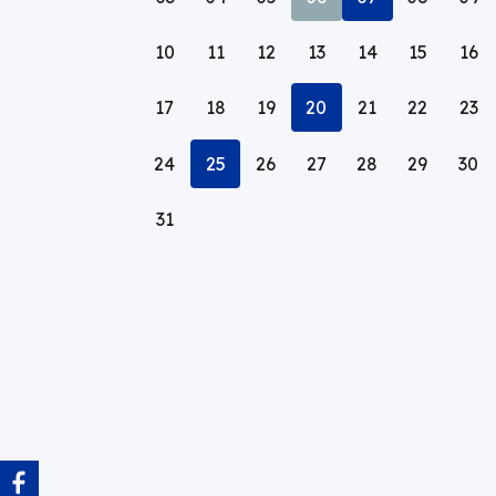
listę
2026
wydarzeń
10
11
12
13
14
15
16
z
dnia:
17
18
19
Pokaż
20
Sierpień
21
22
23
listę
2026
wydarzeń
24
Pokaż
25
Sierpień
26
27
28
29
30
z
listę
2026
dnia:
wydarzeń
31
z
dnia:
Obraz