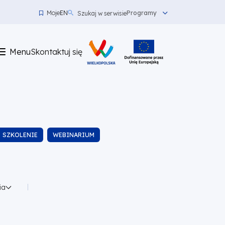
Moje
EN
Programy
Szukaj w serwisie
Menu
top
Menu
Skontaktuj się
left
Skontaktuj
się
SZKOLENIE
WEBINARIUM
ia