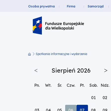
Osoba prywatna
Firma
Samorząd
Kalendarz
Przejdź
Przejdź
Przejdź
Przejdź
Menu
do
do
do
do
wydarzeń
Header
głównej
wyszukiwarki
zawartości
stopki
nawigacji
strony
Top
-
01.10.2025
Spotkania informacyjne i wydarzenia
|
Ścieżka
nawigacyjna
Fundusze
Sierpień 2026
Poprzedni
Na
miesiąc
mi
Europejskie
Pn.
Wt.
Śr.
Czw.
Pt.
Sob.
Ndz.
dla
01
02
Wielkopolski
03
04
05
06
Pokaż
07
Sierpień
08
09