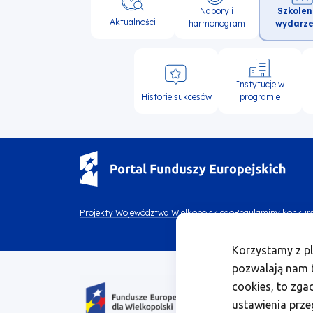
Szkolen
Nabory i
nawigacja
Aktualności
wydarze
harmonogram
Instytucje w
Historie sukcesów
programie
Menu
Projekty Województwa Wielkopolskiego
Regulaminy konkur
Menu
footer
Korzystamy z pl
footer
top
pozwalają nam t
Obraz
bottom
cookies, to zga
1
ustawienia prze