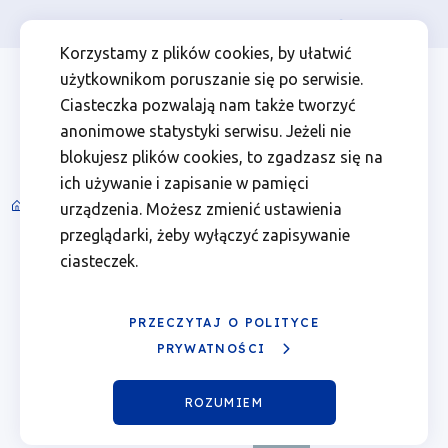
Osoba prywatna
Firma
więcej
EN
Kalendarz
Przejdź
Przejdź
Przejdź
Przejdź
Menu
Menu
Korzystamy z plików cookies, by ułatwić
do
do
do
do
użytkownikom poruszanie się po serwisie.
wydarzeń
Header
top
głównej
wyszukiwarki
zawartości
stopki
Ciasteczka pozwalają nam także tworzyć
nawigacji
strony
Top
left
-
anonimowe statystyki serwisu. Jeżeli nie
blokujesz plików cookies, to zgadzasz się na
06.10.2025
ich używanie i zapisanie w pamięci
Spotkania informacyjne i wydarzenia
urządzenia. Możesz zmienić ustawienia
Ścieżka
|
przeglądarki, żeby wyłączyć zapisywanie
nawigacyjna
Sierpień 2026
ciasteczek.
Fundusze
Poprzedni
Nast
miesiąc
miesi
Europejskie
PRZECZYTAJ O POLITYCE
Pn.
Wt.
Śr.
Czw.
Pt.
Sob.
Ndz.
PRYWATNOŚCI
dla
01
02
ROZUMIEM
Wielkopolski
03
04
05
06
Pokaż
07
Sierpień
08
09