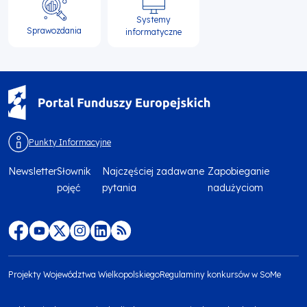
Systemy
Sprawozdania
informatyczne
Punkty Informacyjne
Newsletter
Słownik
Najczęściej zadawane
Zapobieganie
Menu
pojęć
pytania
nadużyciom
footer
top
Menu
footer
Projekty Województwa Wielkopolskiego
Regulaminy konkursów w SoMe
media
Menu