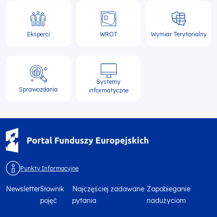
Eksperci
WROT
Wymiar Terytorialny
Systemy
Sprawozdania
informatyczne
Punkty Informacyjne
Newsletter
Słownik
Najczęściej zadawane
Zapobieganie
Menu
pojęć
pytania
nadużyciom