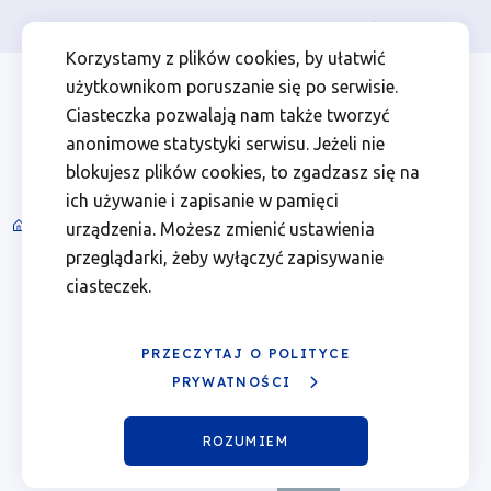
Osoba prywatna
Firma
więcej
EN
Kalendarz
Przejdź
Przejdź
Przejdź
Przejdź
Menu
Menu
Korzystamy z plików cookies, by ułatwić
do
do
do
do
użytkownikom poruszanie się po serwisie.
wydarzeń
Header
top
głównej
wyszukiwarki
zawartości
stopki
Ciasteczka pozwalają nam także tworzyć
nawigacji
strony
Top
left
-
anonimowe statystyki serwisu. Jeżeli nie
blokujesz plików cookies, to zgadzasz się na
07.10.2025
ich używanie i zapisanie w pamięci
Spotkania informacyjne i wydarzenia
urządzenia. Możesz zmienić ustawienia
Ścieżka
|
przeglądarki, żeby wyłączyć zapisywanie
nawigacyjna
Sierpień 2026
ciasteczek.
Fundusze
Poprzedni
Nast
miesiąc
miesi
Europejskie
PRZECZYTAJ O POLITYCE
Pn.
Wt.
Śr.
Czw.
Pt.
Sob.
Ndz.
PRYWATNOŚCI
dla
01
02
ROZUMIEM
Wielkopolski
03
04
05
06
Pokaż
07
Sierpień
08
09