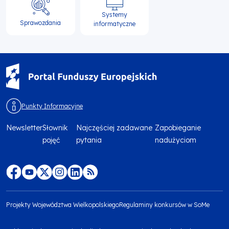
Systemy
Sprawozdania
informatyczne
Punkty Informacyjne
Newsletter
Słownik
Najczęściej zadawane
Zapobieganie
Menu
pojęć
pytania
nadużyciom
footer
top
Menu
footer
Projekty Województwa Wielkopolskiego
Regulaminy konkursów w SoMe
media
Menu