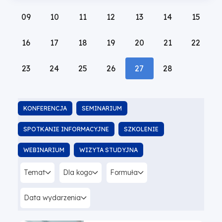
09
10
11
12
13
14
15
16
17
18
19
20
21
22
23
24
25
26
Pokaż
27
Luty
28
listę
2026
wydarzeń
Typ
z
KONFERENCJA
SEMINARIUM
dnia:
SPOTKANIE INFORMACYJNE
SZKOLENIE
WEBINARIUM
WIZYTA STUDYJNA
Temat
Dla kogo
Formuła
Data wydarzenia