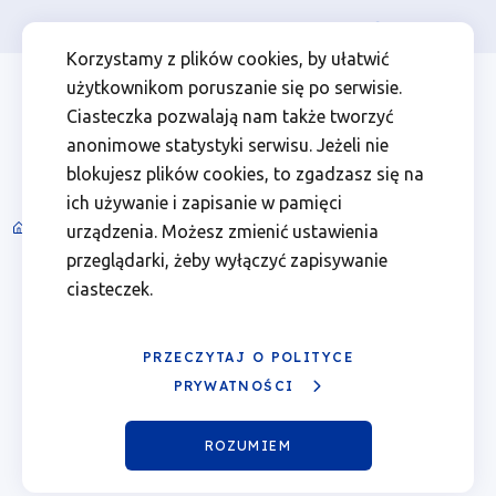
Osoba prywatna
Firma
więcej
EN
Kalendarz
Przejdź
Przejdź
Przejdź
Przejdź
Menu
Menu
Korzystamy z plików cookies, by ułatwić
do
do
do
do
użytkownikom poruszanie się po serwisie.
wydarzeń
Header
top
głównej
wyszukiwarki
zawartości
stopki
Ciasteczka pozwalają nam także tworzyć
nawigacji
strony
Top
left
-
anonimowe statystyki serwisu. Jeżeli nie
blokujesz plików cookies, to zgadzasz się na
08.05.2026
ich używanie i zapisanie w pamięci
Spotkania informacyjne i wydarzenia
urządzenia. Możesz zmienić ustawienia
Ścieżka
|
przeglądarki, żeby wyłączyć zapisywanie
nawigacyjna
Luty 2026
ciasteczek.
Fundusze
Poprzedni
Nast
miesiąc
miesi
Europejskie
PRZECZYTAJ O POLITYCE
Pn.
Wt.
Śr.
Czw.
Pt.
Sob.
Ndz.
PRYWATNOŚCI
dla
01
ROZUMIEM
Wielkopolski
02
03
04
05
06
07
08