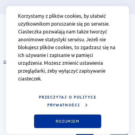
Osoba prywatna
Firma
więcej
EN
Kalendarz
Przejdź
Przejdź
Przejdź
Przejdź
Menu
Menu
Korzystamy z plików cookies, by ułatwić
do
do
do
do
użytkownikom poruszanie się po serwisie.
wydarzeń
Header
top
głównej
wyszukiwarki
zawartości
stopki
Ciasteczka pozwalają nam także tworzyć
nawigacji
strony
Top
left
-
anonimowe statystyki serwisu. Jeżeli nie
blokujesz plików cookies, to zgadzasz się na
14.05.2026
ich używanie i zapisanie w pamięci
Spotkania informacyjne i wydarzenia
urządzenia. Możesz zmienić ustawienia
Ścieżka
|
przeglądarki, żeby wyłączyć zapisywanie
nawigacyjna
Sierpień 2026
ciasteczek.
Fundusze
Poprzedni
Nast
miesiąc
miesi
Europejskie
PRZECZYTAJ O POLITYCE
Pn.
Wt.
Śr.
Czw.
Pt.
Sob.
Ndz.
PRYWATNOŚCI
dla
01
02
ROZUMIEM
Wielkopolski
03
04
05
06
Pokaż
07
Sierpień
08
09