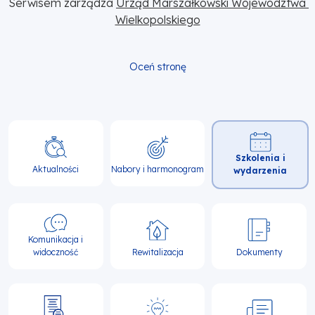
Serwisem zarządza 
Urząd Marszałkowski Województwa 
Wielkopolskiego
Oceń stronę
Główna
Szkolenia i
nawigacja
Aktualności
Nabory i harmonogram
wydarzenia
Komunikacja i
widoczność
Rewitalizacja
Dokumenty