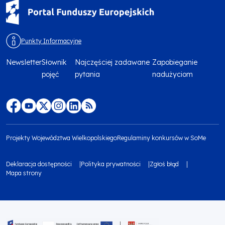
Punkty Informacyjne
Newsletter
Słownik
Najczęściej zadawane
Zapobieganie
Menu
pojęć
pytania
nadużyciom
footer
top
Menu
footer
Projekty Województwa Wielkopolskiego
Regulaminy konkursów w SoMe
media
Menu
Deklaracja dostępności
Polityka prywatności
Zgłoś błąd
społecznościowe
footer
Mapa strony
Menu
bottom
footer
1
bottom
Obraz