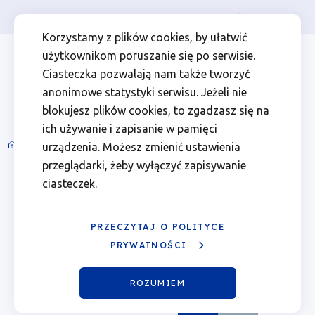
Osoba prywatna
Firma
więcej
EN
Kalendarz
Przejdź
Przejdź
Przejdź
Przejdź
Menu
Menu
Korzystamy z plików cookies, by ułatwić
do
do
do
do
użytkownikom poruszanie się po serwisie.
wydarzeń
Header
top
głównej
wyszukiwarki
zawartości
stopki
Ciasteczka pozwalają nam także tworzyć
nawigacji
strony
Top
left
-
anonimowe statystyki serwisu. Jeżeli nie
blokujesz plików cookies, to zgadzasz się na
18.05.2026
ich używanie i zapisanie w pamięci
Spotkania informacyjne i wydarzenia
urządzenia. Możesz zmienić ustawienia
Ścieżka
|
przeglądarki, żeby wyłączyć zapisywanie
nawigacyjna
Sierpień 2026
ciasteczek.
Fundusze
Poprzedni
Nast
miesiąc
miesi
Europejskie
PRZECZYTAJ O POLITYCE
Pn.
Wt.
Śr.
Czw.
Pt.
Sob.
Ndz.
PRYWATNOŚCI
dla
01
02
ROZUMIEM
Wielkopolski
03
04
05
06
Pokaż
07
Sierpień
08
09