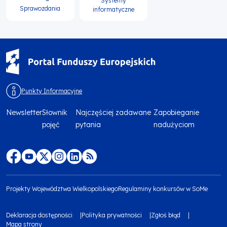
Systemy
Sprawozdania
informatyczne
Punkty Informacyjne
Newsletter
Słownik
Najczęściej zadawane
Zapobieganie
Menu
pojęć
pytania
nadużyciom
footer
top
Menu
footer
Projekty Województwa Wielkopolskiego
Regulaminy konkursów w SoMe
media
Menu
Deklaracja dostępności
Polityka prywatności
Zgłoś błąd
społecznościowe
footer
Mapa strony