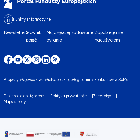
Punkty Informacyjne
Newsletter
Słownik
Najczęściej zadawane
Zapobieganie
Menu
pojęć
pytania
nadużyciom
footer
top
Menu
footer
Projekty Województwa Wielkopolskiego
Regulaminy konkursów w SoMe
media
Menu
Deklaracja dostępności
Polityka prywatności
Zgłoś błąd
społecznościowe
footer
Mapa strony
Menu
bottom
footer
1
bottom
Obraz
2