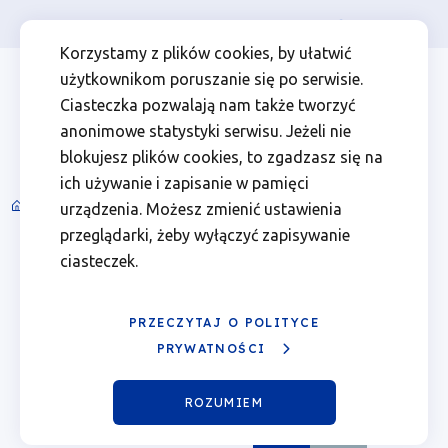
Osoba prywatna
Firma
więcej
EN
Kalendarz
Przejdź
Przejdź
Przejdź
Przejdź
Menu
Menu
Korzystamy z plików cookies, by ułatwić
do
do
do
do
użytkownikom poruszanie się po serwisie.
wydarzeń
Header
top
głównej
wyszukiwarki
zawartości
stopki
Ciasteczka pozwalają nam także tworzyć
nawigacji
strony
Top
left
-
anonimowe statystyki serwisu. Jeżeli nie
blokujesz plików cookies, to zgadzasz się na
10.06.2026
ich używanie i zapisanie w pamięci
Spotkania informacyjne i wydarzenia
urządzenia. Możesz zmienić ustawienia
Ścieżka
|
przeglądarki, żeby wyłączyć zapisywanie
nawigacyjna
Sierpień 2026
ciasteczek.
Fundusze
Poprzedni
Nast
miesiąc
miesi
Europejskie
PRZECZYTAJ O POLITYCE
Pn.
Wt.
Śr.
Czw.
Pt.
Sob.
Ndz.
PRYWATNOŚCI
dla
01
02
ROZUMIEM
Wielkopolski
03
04
05
06
Pokaż
07
Sierpień
08
09