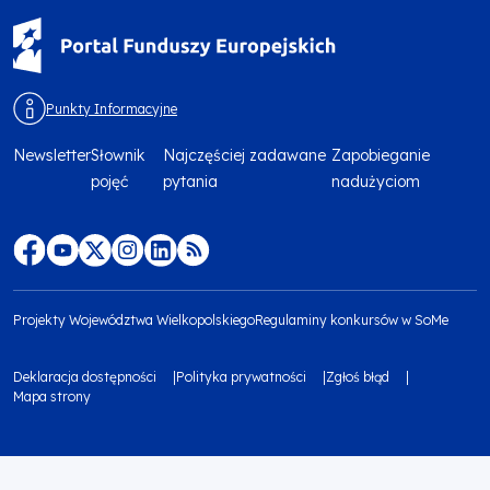
Punkty Informacyjne
Newsletter
Słownik
Najczęściej zadawane
Zapobieganie
Menu
pojęć
pytania
nadużyciom
footer
top
Menu
footer
Projekty Województwa Wielkopolskiego
Regulaminy konkursów w SoMe
media
Menu
Deklaracja dostępności
Polityka prywatności
Zgłoś błąd
społecznościowe
footer
Mapa strony
Menu
bottom
footer
1
bottom
Obraz