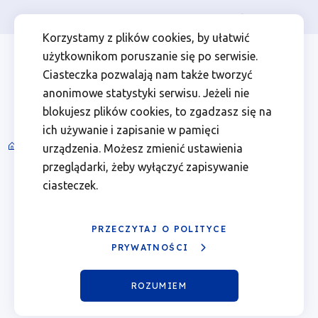
Osoba prywatna
Firma
więcej
EN
Kalendarz
Przejdź
Przejdź
Przejdź
Przejdź
Menu
Menu
Korzystamy z plików cookies, by ułatwić
do
do
do
do
użytkownikom poruszanie się po serwisie.
wydarzeń
Header
top
głównej
wyszukiwarki
zawartości
stopki
Ciasteczka pozwalają nam także tworzyć
nawigacji
strony
Top
left
-
anonimowe statystyki serwisu. Jeżeli nie
blokujesz plików cookies, to zgadzasz się na
16.06.2026
ich używanie i zapisanie w pamięci
Spotkania informacyjne i wydarzenia
urządzenia. Możesz zmienić ustawienia
Ścieżka
|
przeglądarki, żeby wyłączyć zapisywanie
nawigacyjna
Luty 2026
ciasteczek.
Fundusze
Poprzedni
Nast
miesiąc
miesi
Europejskie
PRZECZYTAJ O POLITYCE
Pn.
Wt.
Śr.
Czw.
Pt.
Sob.
Ndz.
PRYWATNOŚCI
dla
01
ROZUMIEM
Wielkopolski
02
03
04
05
06
07
08