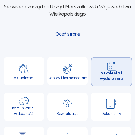
Serwisem zarządza 
Urząd Marszałkowski Województwa 
Wielkopolskiego
Oceń stronę
Główna
Szkolenia i
nawigacja
Aktualności
Nabory i harmonogram
wydarzenia
Komunikacja i
widoczność
Rewitalizacja
Dokumenty