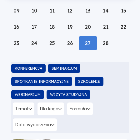
09
10
11
12
13
14
15
16
17
18
19
20
21
22
23
24
25
26
Pokaż
27
Luty
28
listę
2026
wydarzeń
Typ
z
KONFERENCJA
SEMINARIUM
dnia:
SPOTKANIE INFORMACYJNE
SZKOLENIE
WEBINARIUM
WIZYTA STUDYJNA
Temat
Dla kogo
Formuła
Data wydarzenia