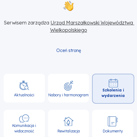
Serwisem zarządza 
Urząd Marszałkowski Województwa 
Wielkopolskiego
Oceń stronę
Główna
Szkolenia i
nawigacja
Aktualności
Nabory i harmonogram
wydarzenia
Komunikacja i
widoczność
Rewitalizacja
Dokumenty