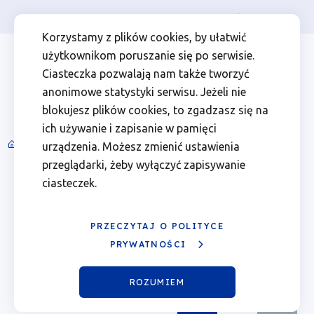
Osoba prywatna
Firma
więcej
EN
Kalendarz
Przejdź
Przejdź
Przejdź
Przejdź
Menu
Menu
Korzystamy z plików cookies, by ułatwić
do
do
do
do
użytkownikom poruszanie się po serwisie.
wydarzeń
Header
top
głównej
wyszukiwarki
zawartości
stopki
Ciasteczka pozwalają nam także tworzyć
nawigacji
strony
Top
left
-
anonimowe statystyki serwisu. Jeżeli nie
blokujesz plików cookies, to zgadzasz się na
18.06.2026
ich używanie i zapisanie w pamięci
Spotkania informacyjne i wydarzenia
urządzenia. Możesz zmienić ustawienia
Ścieżka
|
przeglądarki, żeby wyłączyć zapisywanie
nawigacyjna
Sierpień 2026
ciasteczek.
Fundusze
Poprzedni
Nast
miesiąc
miesi
Europejskie
PRZECZYTAJ O POLITYCE
Pn.
Wt.
Śr.
Czw.
Pt.
Sob.
Ndz.
PRYWATNOŚCI
dla
01
02
ROZUMIEM
Wielkopolski
03
04
05
06
Pokaż
07
Sierpień
08
09