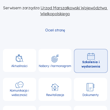
Serwisem zarządza 
Urząd Marszałkowski Województwa 
Wielkopolskiego
Oceń stronę
Główna
Szkolenia i
nawigacja
Aktualności
Nabory i harmonogram
wydarzenia
Komunikacja i
widoczność
Rewitalizacja
Dokumenty