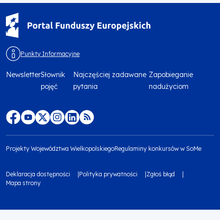
Punkty Informacyjne
Newsletter
Słownik
Najczęściej zadawane
Zapobieganie
Menu
pojęć
pytania
nadużyciom
footer
top
Menu
footer
Projekty Województwa Wielkopolskiego
Regulaminy konkursów w SoMe
media
Menu
Deklaracja dostępności
Polityka prywatności
Zgłoś błąd
społecznościowe
footer
Mapa strony
Menu
bottom
footer
1