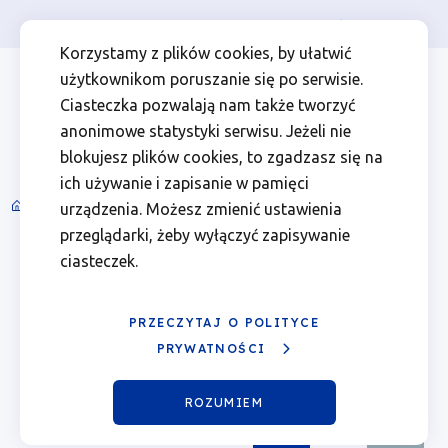
Osoba prywatna
Firma
więcej
EN
Kalendarz
Przejdź
Przejdź
Przejdź
Przejdź
Menu
Menu
Korzystamy z plików cookies, by ułatwić
do
do
do
do
użytkownikom poruszanie się po serwisie.
wydarzeń
Header
top
głównej
wyszukiwarki
zawartości
stopki
Ciasteczka pozwalają nam także tworzyć
nawigacji
strony
Top
left
-
anonimowe statystyki serwisu. Jeżeli nie
blokujesz plików cookies, to zgadzasz się na
24.06.2026
ich używanie i zapisanie w pamięci
Spotkania informacyjne i wydarzenia
urządzenia. Możesz zmienić ustawienia
Ścieżka
|
przeglądarki, żeby wyłączyć zapisywanie
nawigacyjna
Sierpień 2026
ciasteczek.
Fundusze
Poprzedni
Nast
miesiąc
miesi
Europejskie
PRZECZYTAJ O POLITYCE
Pn.
Wt.
Śr.
Czw.
Pt.
Sob.
Ndz.
PRYWATNOŚCI
dla
01
02
ROZUMIEM
Wielkopolski
03
04
05
06
Pokaż
07
Sierpień
08
09