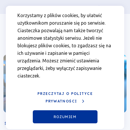
Osoba prywatna
Firma
więcej
EN
Fundusze
Przejdź
Przejdź
Przejdź
Przejdź
Menu
Menu
Korzystamy z plików cookies, by ułatwić
do
do
do
do
użytkownikom poruszanie się po serwisie.
Europejskie
Header
top
głównej
wyszukiwarki
zawartości
stopki
Ciasteczka pozwalają nam także tworzyć
nawigacji
strony
Top
left
na
anonimowe statystyki serwisu. Jeżeli nie
blokujesz plików cookies, to zgadzasz się na
aktywizację
ich używanie i zapisanie w pamięci
urządzenia. Możesz zmienić ustawienia
zawodową
przeglądarki, żeby wyłączyć zapisywanie
ciasteczek.
|
Fundusze
PRZECZYTAJ O POLITYCE
PRYWATNOŚCI
Europejskie
ROZUMIEM
dla
SPOTKANIE INFORMACYJNE
STACJONARNE