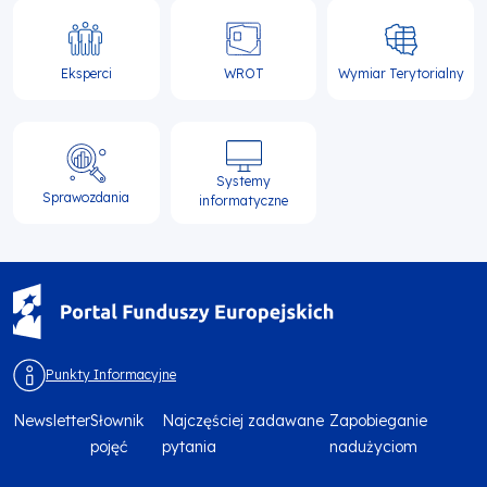
Eksperci
WROT
Wymiar Terytorialny
Systemy
Sprawozdania
informatyczne
Punkty Informacyjne
Newsletter
Słownik
Najczęściej zadawane
Zapobieganie
Menu
pojęć
pytania
nadużyciom