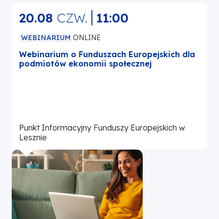
20.08
CZW.
11:00
WEBINARIUM
ONLINE
Webinarium o Funduszach Europejskich dla
podmiotów ekonomii społecznej
r
Punkt Informacyjny Funduszy Europejskich w
P
Lesznie
L