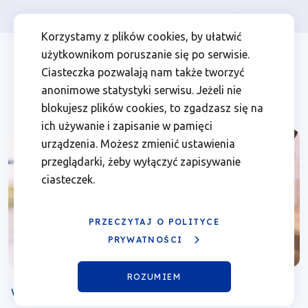
Osoba prywatna
Firma
więcej
EN
Prawo
Przejdź
Przejdź
Przejdź
Przejdź
Menu
Menu
Korzystamy z plików cookies, by ułatwić
do
do
do
do
użytkownikom poruszanie się po serwisie.
zamówień
Header
top
głównej
wyszukiwarki
zawartości
stopki
Ciasteczka pozwalają nam także tworzyć
nawigacji
strony
Top
left
publicznych
anonimowe statystyki serwisu. Jeżeli nie
blokujesz plików cookies, to zgadzasz się na
z
ich używanie i zapisanie w pamięci
urządzenia. Możesz zmienić ustawienia
uwzględnieniem
przeglądarki, żeby wyłączyć zapisywanie
ciasteczek.
nowelizacji
|
PRZECZYTAJ O POLITYCE
PRYWATNOŚCI
Fundusze
ROZUMIEM
Europejskie
WEBINARIUM
ONLINE