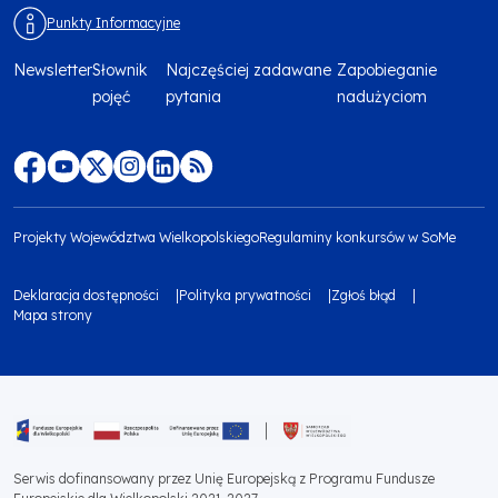
Punkty Informacyjne
Newsletter
Słownik
Najczęściej zadawane
Zapobieganie
Menu
pojęć
pytania
nadużyciom
footer
top
Menu
footer
Projekty Województwa Wielkopolskiego
Regulaminy konkursów w SoMe
media
Menu
Deklaracja dostępności
Polityka prywatności
Zgłoś błąd
społecznościowe
footer
Mapa strony
Menu
bottom
footer
1
bottom
Obraz
2
Serwis dofinansowany przez Unię Europejską z Programu Fundusze