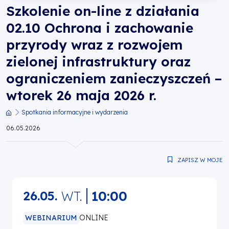
Szkolenie on-line z działania
przyrody
02.10 Ochrona i zachowanie
wraz
przyrody wraz z rozwojem
zielonej infrastruktury oraz
z
ograniczeniem zanieczyszczeń –
rozwojem
wtorek 26 maja 2026 r.
zielonej
Spotkania informacyjne i wydarzenia
Ścieżka
06.05.2026
infrastruktury
nawigacyjna
oraz
ZAPISZ W MOJE
ograniczeniem
WT.
10:00
26.05.
zanieczyszczeń
WEBINARIUM
ONLINE