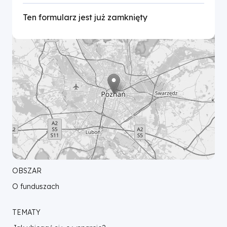
–
Ten formularz jest już zamknięty
wtorek
26
maja
2026
r.
|
OBSZAR
Fundusze
O funduszach
Europejskie
TEMATY
dla