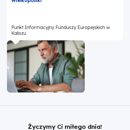
Wielkopolski”
Punkt Informacyjny Funduszy Europejskich w
P
Kaliszu
L
Życzymy Ci miłego dnia!