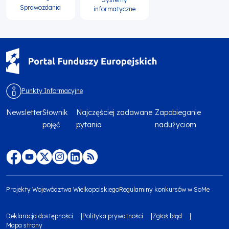
Sprawozdania
informatyczne
Punkty Informacyjne
Newsletter
Słownik
Najczęściej zadawane
Zapobieganie
Menu
pojęć
pytania
nadużyciom
footer
top
Menu
footer
Projekty Województwa Wielkopolskiego
Regulaminy konkursów w SoMe
media
Menu
Deklaracja dostępności
Polityka prywatności
Zgłoś błąd
społecznościowe
footer
Mapa strony