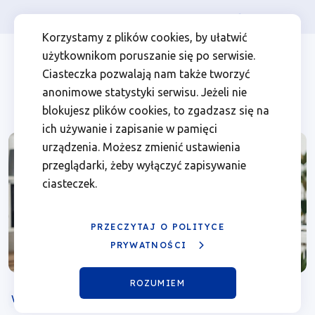
Osoba prywatna
Firma
więcej
EN
Szkolenie
Przejdź
Przejdź
Przejdź
Przejdź
Menu
Menu
Korzystamy z plików cookies, by ułatwić
do
do
do
do
użytkownikom poruszanie się po serwisie.
on-
Header
top
głównej
wyszukiwarki
zawartości
stopki
Ciasteczka pozwalają nam także tworzyć
nawigacji
strony
Top
left
line
anonimowe statystyki serwisu. Jeżeli nie
blokujesz plików cookies, to zgadzasz się na
z
ich używanie i zapisanie w pamięci
urządzenia. Możesz zmienić ustawienia
działania
przeglądarki, żeby wyłączyć zapisywanie
ciasteczek.
02.10
Ochrona
PRZECZYTAJ O POLITYCE
PRYWATNOŚCI
i
ROZUMIEM
zachowanie
WEBINARIUM
ONLINE