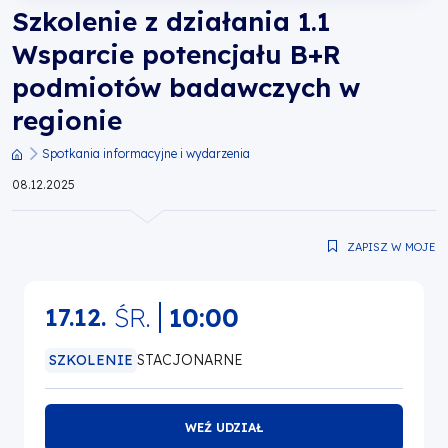
Szkolenie z działania 1.1
w
Wsparcie potencjału B+R
regionie
podmiotów badawczych w
regionie
|
Spotkania informacyjne i wydarzenia
Fundusze
Ścieżka
08.12.2025
nawigacyjna
Europejskie
ZAPISZ W MOJE
dla
Wielkopolski
ŚR.
10:00
17.12.
SZKOLENIE
STACJONARNE
WEŹ UDZIAŁ