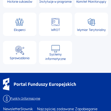
Historie sukcesów
Instytucje w programie
Komitet Monitorujący
Eksperci
WROT
Wymiar Terytorialny
Systemy
Sprawozdania
informatyczne
Punkty Informacyjne
Newsletter
Słownik
Najczęściej zadawane
Zapobieganie