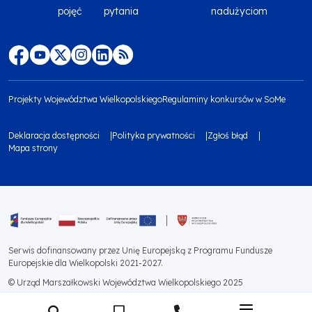
Menu
pojęć
pytania
nadużyciom
footer
top
Menu
footer
Projekty Województwa Wielkopolskiego
Regulaminy konkursów w SoMe
media
Menu
Deklaracja dostępności
Polityka prywatności
Zgłoś błąd
społecznościowe
footer
Mapa strony
Menu
bottom
footer
1
bottom
Obraz
2
Serwis dofinansowany przez Unię Europejską z Programu Fundusze
Europejskie dla Wielkopolski 2021-2027.
© Urząd Marszałkowski Województwa Wielkopolskiego 2025