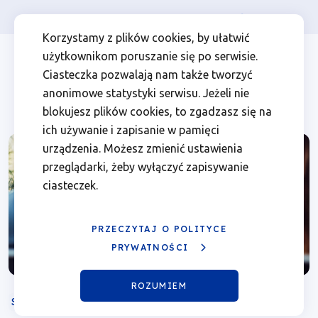
Osoba prywatna
Firma
więcej
EN
Szkolenie
Przejdź
Przejdź
Przejdź
Przejdź
Menu
Menu
Korzystamy z plików cookies, by ułatwić
do
do
do
do
użytkownikom poruszanie się po serwisie.
z
Header
top
głównej
wyszukiwarki
zawartości
stopki
Ciasteczka pozwalają nam także tworzyć
nawigacji
strony
Top
left
działania
anonimowe statystyki serwisu. Jeżeli nie
blokujesz plików cookies, to zgadzasz się na
1.1
ich używanie i zapisanie w pamięci
urządzenia. Możesz zmienić ustawienia
Wsparcie
przeglądarki, żeby wyłączyć zapisywanie
ciasteczek.
potencjału
B+R
PRZECZYTAJ O POLITYCE
PRYWATNOŚCI
podmiotów
ROZUMIEM
badawczych
SZKOLENIE
STACJONARNE