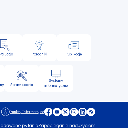
waluacja
Poradniki
Publikacje
Systemy
lny
Sprawozdania
informatyczne
Punkty Informacyjne
Menu
 zadawane pytania
Zapobieganie nadużyciom
footer