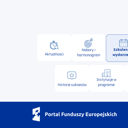
Główna
Szkolen
Nabory i
nawigacja
Aktualności
wydarze
harmonogram
Instytucje w
Historie sukcesów
programie