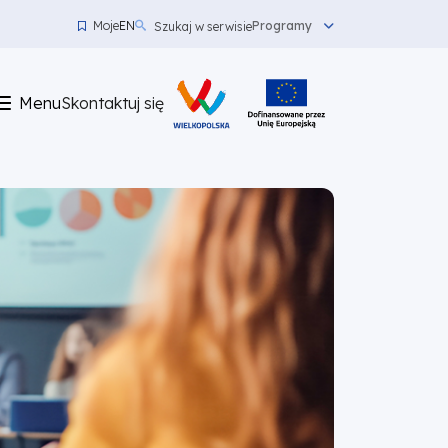
Moje
EN
Programy
Szukaj w serwisie
Menu
top
Menu
Skontaktuj się
left
Skontaktuj
się