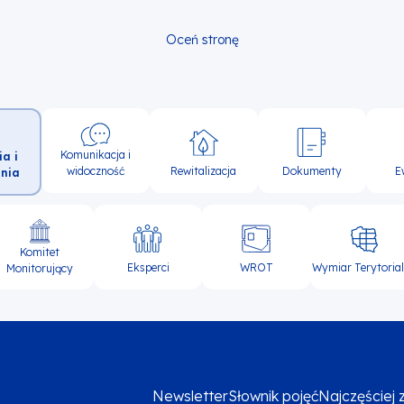
Oceń stronę
Komunikacja i
ia i
widoczność
Rewitalizacja
Dokumenty
E
nia
Komitet
Eksperci
WROT
Wymiar Terytoria
Monitorujący
Newsletter
Słownik pojęć
Najczęściej