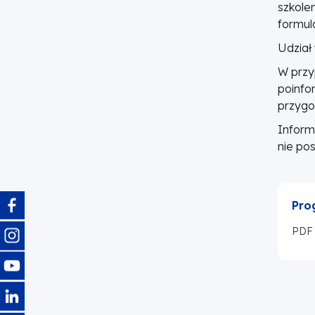
Wielkopolski
szkolen
formula
Udział 
W przy
poinfo
przygo
Inform
nie po
Obraz
Pro
Obraz
PDF
Obraz
Obraz