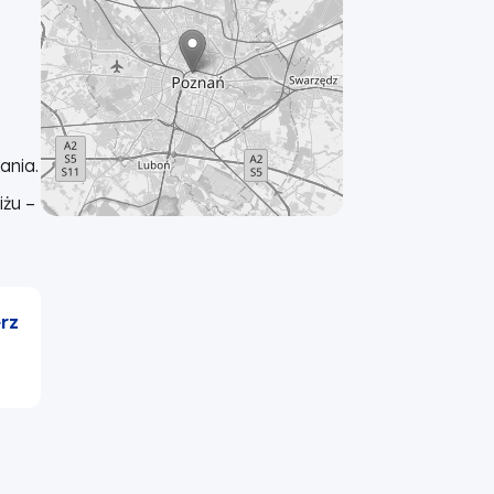
ania.
iżu –
.
rz