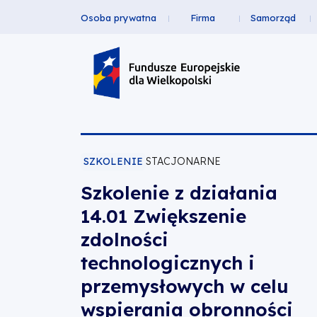
Osoba prywatna
Firma
Samorząd
Szkolenie
Przejdź
Przejdź
Przejdź
Przejdź
Menu
do
do
do
do
z
Header
głównej
wyszukiwarki
zawartości
stopki
nawigacji
strony
Top
działania
14.01
Zwiększenie
SZKOLENIE
STACJONARNE
Szkolenie z działania
zdolności
14.01 Zwiększenie
technologicznych
zdolności
technologicznych i
i
przemysłowych w celu
przemysłowych
wspierania obronności