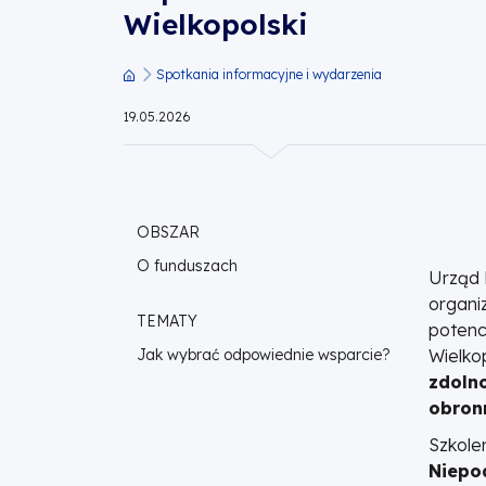
Wielkopolski
w
celu
Spotkania informacyjne i wydarzenia
Ścieżka
19.05.2026
wspierania
nawigacyjna
obronności
Wielkopolski
OBSZAR
O funduszach
Urząd 
|
organi
TEMATY
potenc
Fundusze
Jak wybrać odpowiednie wsparcie?
Wielko
zdolno
Europejskie
obronn
dla
Szkole
Niepod