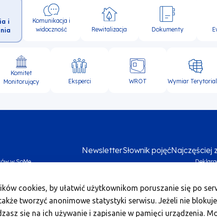
Komunikacja i
ia i
widoczność
Rewitalizacja
Dokumenty
E
nia
Komitet
Eksperci
WROT
Wymiar Terytoria
Monitorujący
Newsletter
Słownik pojęć
Najczęściej
sów w SoMe
Deklara
Me
ików cookies, by ułatwić użytkownikom poruszanie się po serw
foo
akże tworzyć anonimowe statystyki serwisu. Jeżeli nie blokuje
bo
dzasz się na ich używanie i zapisanie w pamięci urządzenia. M