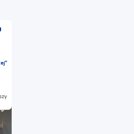
0
ej”
szy