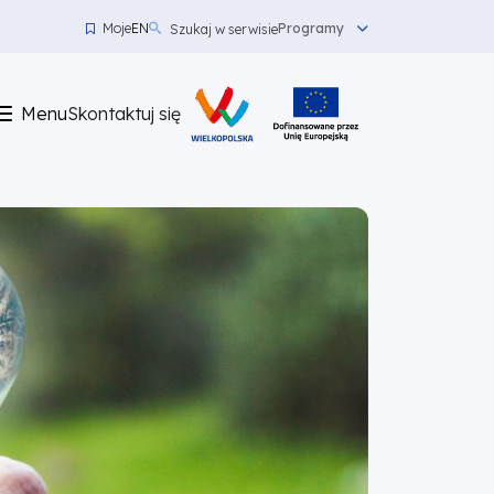
Moje
EN
Programy
Szukaj w serwisie
Menu
top
Menu
Skontaktuj się
left
Skontaktuj
się