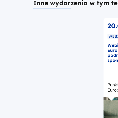
Inne wydarzenia w tym t
20
WEB
Webi
Euro
podm
społ
Punk
Europ