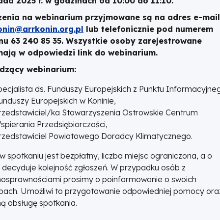
ada 2025 r. w godzinach od 10:00 do 11:10.
zenia na webinarium przyjmowane są na adres e-mai
onin@arrkonin.org.pl
lub telefonicznie pod numerem
nu 63 240 85 35. Wszystkie osoby zarejestrowane
mają w odpowiedzi link do webinarium.
dzący webinarium:
pecjalista ds. Funduszy Europejskich z Punktu Informacyjne
unduszy Europejskich w Koninie,
rzedstawiciel/ka Stowarzyszenia Ostrowskie Centrum
spierania Przedsiębiorczości,
rzedstawiciel Powiatowego Doradcy Klimatycznego.
w spotkaniu jest bezpłatny, liczba miejsc ograniczona, a o
e decyduje kolejność zgłoszeń. W przypadku osób z
nosprawnościami prosimy o poinformowanie o swoich
bach. Umożliwi to przygotowanie odpowiedniej pomocy ora
ą obsługę spotkania.