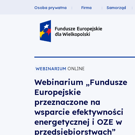
Osoba prywatna
Firma
Samorząd
Webinarium
Przejdź
Przejdź
Przejdź
Przejdź
Menu
do
do
do
do
„Fundusze
Header
głównej
wyszukiwarki
zawartości
stopki
nawigacji
strony
Top
Europejskie
przeznaczone
na
WEBINARIUM
ONLINE
Webinarium „Fundusze
wsparcie
Europejskie
efektywności
przeznaczone na
wsparcie efektywności
energetycznej
energetycznej i OZE w
i
przedsiębiorstwach”