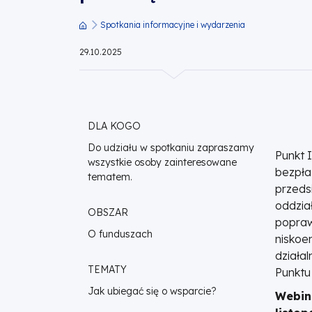
OZE
Spotkania informacyjne i wydarzenia
Ścieżka
w
29.10.2025
nawigacyjna
przedsiębiorstwach”
|
DLA KOGO
Fundusze
Do udziału w spotkaniu zapraszamy
Punkt 
wszystkie osoby zainteresowane
bezpła
tematem.
Europejskie
przeds
oddzia
OBSZAR
dla
popraw
O funduszach
niskoe
Wielkopolski
działa
TEMATY
Punktu
Jak ubiegać się o wsparcie?
Webin