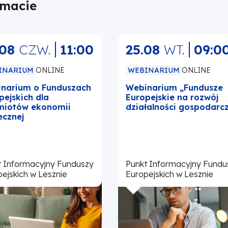
emacie
.08
CZW.
11:00
25.08
WT.
09:0
INARIUM
ONLINE
WEBINARIUM
ONLINE
narium o Funduszach
Webinarium „Fundusze
pejskich dla
Europejskie na rozwój
iotów ekonomii
działalności gospodarcz
ecznej
t Informacyjny Funduszy
Punkt Informacyjny Fundu
ejskich w Lesznie
Europejskich w Lesznie