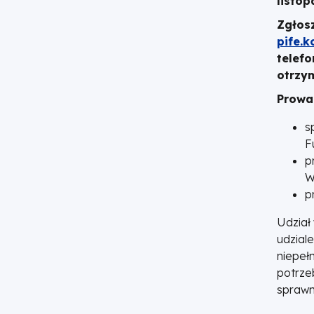
listop
Zgłos
pife.k
telefo
otrzy
Prowa
s
F
p
W
p
Udział 
udzial
niepeł
potrze
sprawn