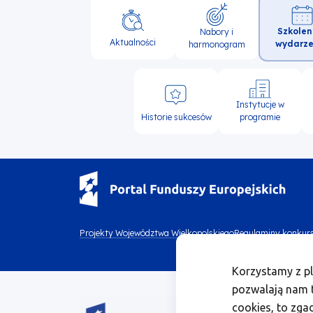
Główna
Szkolen
Nabory i
nawigacja
Aktualności
wydarze
harmonogram
Instytucje w
Historie sukcesów
programie
Menu
Projekty Województwa Wielkopolskiego
Regulaminy konkur
Menu
footer
Korzystamy z pl
footer
top
pozwalają nam t
Obraz
bottom
cookies, to zga