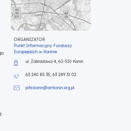
l
ORGANIZATOR
Punkt Informacyjny Funduszy
Europejskich w Koninie
go
ul. Zakładowa 4, 62-510 Konin
63 240 85 35, 63 249 31 02
pife.konin@arrkonin.org.pl
z