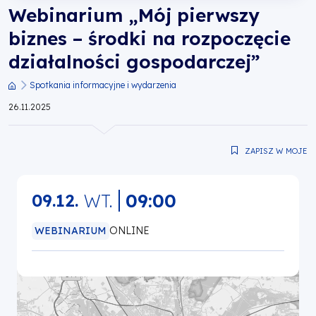
Webinarium „Mój pierwszy
gospodarczej”
biznes – środki na rozpoczęcie
|
działalności gospodarczej”
Fundusze
Spotkania informacyjne i wydarzenia
Ścieżka
26.11.2025
Europejskie
nawigacyjna
dla
ZAPISZ W MOJE
Wielkopolski
WT.
09:00
09.12.
WEBINARIUM
ONLINE