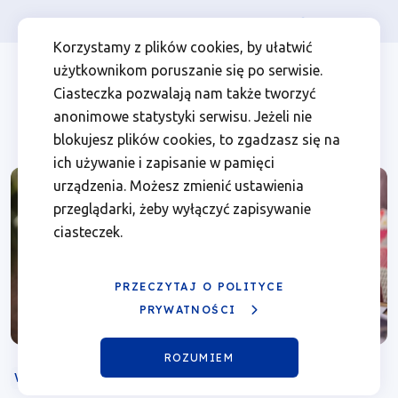
Osoba prywatna
Firma
więcej
EN
Webinarium
Przejdź
Przejdź
Przejdź
Przejdź
Menu
Menu
Korzystamy z plików cookies, by ułatwić
do
do
do
do
użytkownikom poruszanie się po serwisie.
„Mój
Header
top
głównej
wyszukiwarki
zawartości
stopki
Ciasteczka pozwalają nam także tworzyć
nawigacji
strony
Top
left
pierwszy
anonimowe statystyki serwisu. Jeżeli nie
blokujesz plików cookies, to zgadzasz się na
biznes
ich używanie i zapisanie w pamięci
urządzenia. Możesz zmienić ustawienia
–
przeglądarki, żeby wyłączyć zapisywanie
ciasteczek.
środki
na
PRZECZYTAJ O POLITYCE
PRYWATNOŚCI
rozpoczęcie
ROZUMIEM
działalności
WEBINARIUM
ONLINE