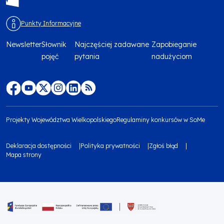
Punkty Informacyjne
Newsletter
Słownik
Najczęściej zadawane
Zapobieganie
Menu
pojęć
pytania
nadużyciom
footer
top
Menu
footer
Projekty Województwa Wielkopolskiego
Regulaminy konkursów w SoMe
media
Menu
Deklaracja dostępności
Polityka prywatności
Zgłoś błąd
społecznościowe
footer
Mapa strony
Menu
bottom
footer
1
bottom
Obraz
2