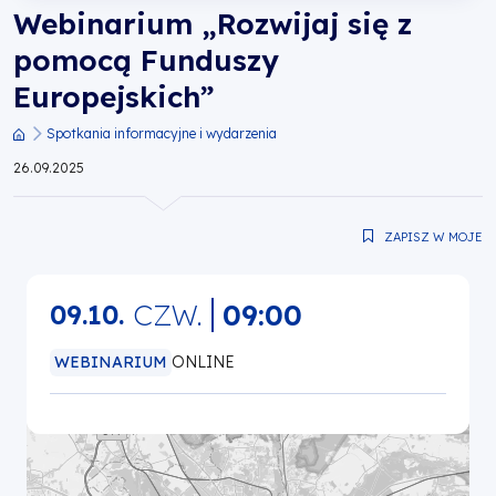
Webinarium „Rozwijaj się z
Europejskie
pomocą Funduszy
dla
Europejskich”
Wielkopolski
Spotkania informacyjne i wydarzenia
Ścieżka
26.09.2025
nawigacyjna
ZAPISZ W MOJE
CZW.
09:00
09.10.
WEBINARIUM
ONLINE