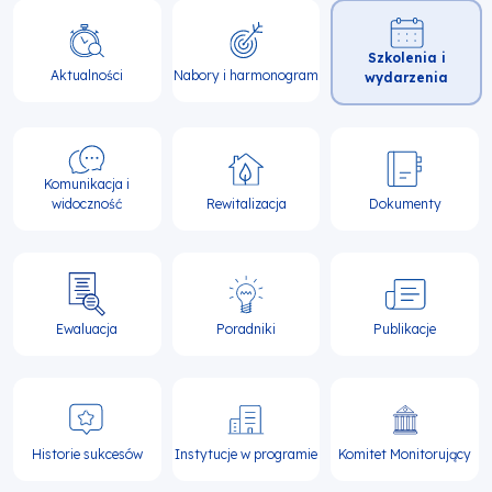
Główna
Szkolenia i
nawigacja
Aktualności
Nabory i harmonogram
wydarzenia
Komunikacja i
widoczność
Rewitalizacja
Dokumenty
Ewaluacja
Poradniki
Publikacje
Historie sukcesów
Instytucje w programie
Komitet Monitorujący