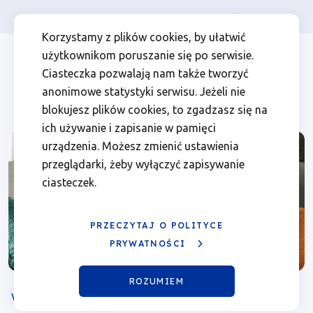
Osoba prywatna
Firma
więcej
EN
Webinarium
Przejdź
Przejdź
Przejdź
Przejdź
Menu
Menu
Korzystamy z plików cookies, by ułatwić
do
do
do
do
użytkownikom poruszanie się po serwisie.
„Rozwijaj
Header
top
głównej
wyszukiwarki
zawartości
stopki
Ciasteczka pozwalają nam także tworzyć
nawigacji
strony
Top
left
się
anonimowe statystyki serwisu. Jeżeli nie
blokujesz plików cookies, to zgadzasz się na
z
ich używanie i zapisanie w pamięci
urządzenia. Możesz zmienić ustawienia
pomocą
przeglądarki, żeby wyłączyć zapisywanie
ciasteczek.
Funduszy
Europejskich”
PRZECZYTAJ O POLITYCE
PRYWATNOŚCI
|
ROZUMIEM
Fundusze
WEBINARIUM
ONLINE