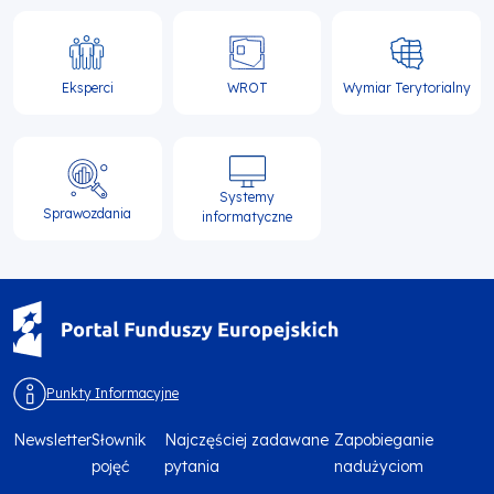
Eksperci
WROT
Wymiar Terytorialny
Systemy
Sprawozdania
informatyczne
Punkty Informacyjne
Newsletter
Słownik
Najczęściej zadawane
Zapobieganie
Menu
pojęć
pytania
nadużyciom