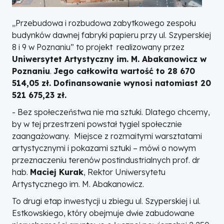
„Przebudowa i rozbudowa zabytkowego zespołu
budynków dawnej fabryki papieru przy ul. Szyperskiej
8 i 9 w Poznaniu” to projekt realizowany przez
Uniwersytet Artystyczny im. M. Abakanowicz w
Poznaniu
.
Jego całkowita wartość to 28 670
514,05 zł. Dofinansowanie wynosi natomiast 20
521 675,23 zł.
-
Bez społeczeństwa nie ma sztuki. Dlatego chcemy,
by w tej przestrzeni powstał tygiel społecznie
zaangażowany. Miejsce z rozmaitymi warsztatami
artystycznymi i pokazami sztuki
– mówi o nowym
przeznaczeniu terenów postindustrialnych prof. dr
hab.
Maciej Kurak
, Rektor Uniwersytetu
Artystycznego im. M. Abakanowicz.
To drugi etap inwestycji u zbiegu ul. Szyperskiej i ul.
Estkowskiego, który obejmuje dwie zabudowane