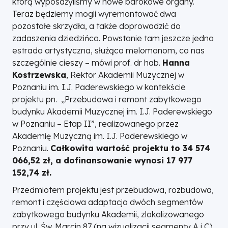
którą wyposażyliśmy w nowe barokowe organy.
Teraz będziemy mogli wyremontować dwa
pozostałe skrzydła, a także doprowadzić do
zadaszenia dziedzińca. Powstanie tam jeszcze jedna
estrada artystyczna, służąca melomanom, co nas
szczególnie cieszy – mówi prof. dr hab.
Hanna
Kostrzewska
, Rektor Akademii Muzycznej w
Poznaniu im. I.J. Paderewskiego w kontekście
projektu pn. „Przebudowa i remont zabytkowego
budynku Akademii Muzycznej im. I.J. Paderewskiego
w Poznaniu – Etap II”, realizowanego przez
Akademię Muzyczną im. I.J. Paderewskiego w
Poznaniu.
Całkowita wartość projektu to 34 574
066,52 zł, a dofinansowanie wynosi 17 977
152,74 zł.
Przedmiotem projektu jest przebudowa, rozbudowa,
remont i częściowa adaptacja dwóch segmentów
zabytkowego budynku Akademii, zlokalizowanego
przy ul. Św. Marcin 87 (na wizualizacji segmenty A i C).