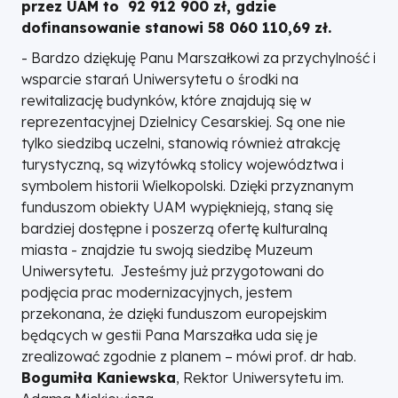
przez UAM to 92 912 900 zł, gdzie
dofinansowanie stanowi 58 060 110,69 zł.
- Bardzo dziękuję Panu Marszałkowi za przychylność i
wsparcie starań Uniwersytetu o środki na
rewitalizację budynków, które znajdują się w
reprezentacyjnej Dzielnicy Cesarskiej. Są one nie
tylko siedzibą uczelni, stanowią również atrakcję
turystyczną, są wizytówką stolicy województwa i
symbolem historii Wielkopolski. Dzięki przyznanym
funduszom obiekty UAM wypięknieją, staną się
bardziej dostępne i poszerzą ofertę kulturalną
miasta - znajdzie tu swoją siedzibę Muzeum
Uniwersytetu.
Jesteśmy już przygotowani do
podjęcia prac modernizacyjnych, jestem
przekonana, że dzięki funduszom europejskim
będących w gestii Pana Marszałka uda się je
zrealizować zgodnie z planem
– mówi prof. dr hab.
Bogumiła Kaniewska
, Rektor Uniwersytetu im.