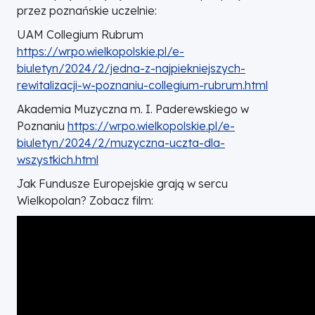
przez poznańskie uczelnie:
UAM Collegium Rubrum
https://wrpo.wielkopolskie.pl/e-
biuletyn/2024/2/jedna-z-najpiekniejszych-
rewitalizacji-w-poznaniu-collegium-rubrum.html
Akademia Muzyczna m. I. Paderewskiego w
Poznaniu
https://wrpo.wielkopolskie.pl/e-
biuletyn/2024/2/muzyczna-uczta-dla-
wszystkich.html
Jak Fundusze Europejskie grają w sercu
Wielkopolan? Zobacz film: