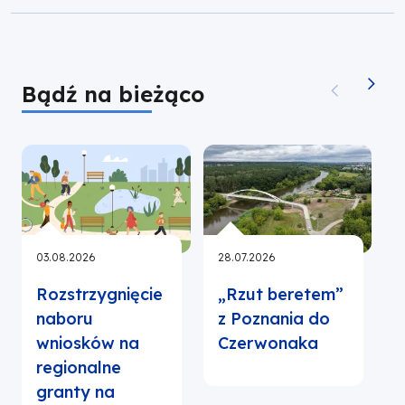
Bądź na bieżąco
03.08.2026
28.07.2026
2
Rozstrzygnięcie
„Rzut beretem”
naboru
z Poznania do
wniosków na
Czerwonaka
regionalne
granty na