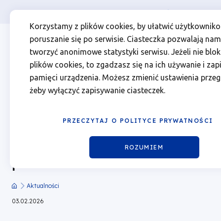
Osoba prywatna
Firma
więcej
EN
100
Przejdź
Przejdź
Przejdź
Przejdź
Menu
Menu
Korzystamy z plików cookies, by ułatwić użytkownik
do
do
do
do
poruszanie się po serwisie. Ciasteczka pozwalają nam
milionów
Header
top
głównej
wyszukiwarki
zawartości
stopki
tworzyć anonimowe statystyki serwisu. Jeżeli nie blok
nawigacji
strony
Top
left
unijnego
plików cookies, to zgadzasz się na ich używanie i zap
pamięci urządzenia. Możesz zmienić ustawienia przegl
dofinansowania
żeby wyłączyć zapisywanie ciasteczek.
100 milionów unijnego
od
PRZECZYTAJ O POLITYCE PRYWATNOŚCI
dofinansowania od Marszałka
Marszałka
na rewitalizację obiektów
ROZUMIEM
na
poznańskich uczelni
rewitalizację
Aktualności
Ścieżka
03.02.2026
obiektów
nawigacyjna