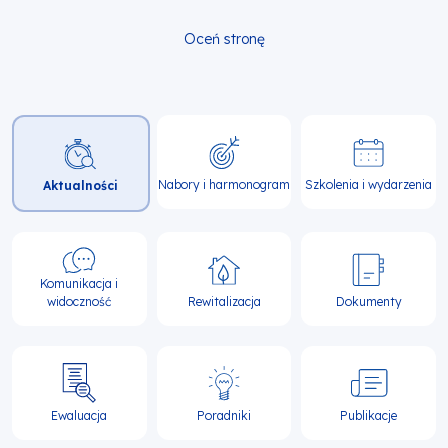
Oceń stronę
Główna
nawigacja
Nabory i harmonogram
Szkolenia i wydarzenia
Aktualności
Komunikacja i
widoczność
Rewitalizacja
Dokumenty
Ewaluacja
Poradniki
Publikacje