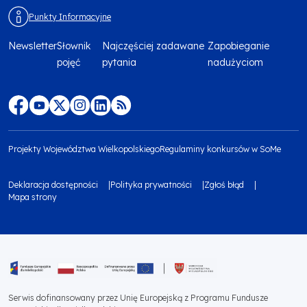
Punkty Informacyjne
Newsletter
Słownik
Najczęściej zadawane
Zapobieganie
Menu
pojęć
pytania
nadużyciom
footer
top
Menu
footer
Projekty Województwa Wielkopolskiego
Regulaminy konkursów w SoMe
media
Menu
Deklaracja dostępności
Polityka prywatności
Zgłoś błąd
społecznościowe
footer
Mapa strony
Menu
bottom
footer
1
bottom
Obraz
2
Serwis dofinansowany przez Unię Europejską z Programu Fundusze