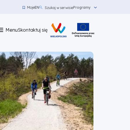
Moje
EN
Programy
Szukaj w serwisie
Menu
top
Menu
Skontaktuj się
left
Skontaktuj
się