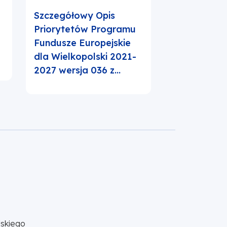
Szczegółowy Opis
Harmonogr
y
Priorytetów Programu
wniosków 2
Fundusze Europejskie
dla Wielkopolski 2021-
2027 wersja 036 z…
skiego