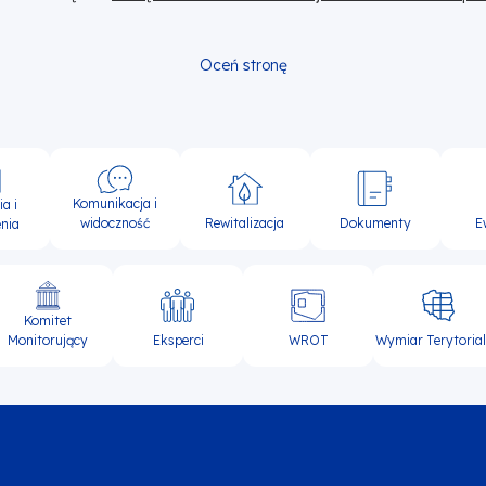
Oceń stronę
Komunikacja i
a i
widoczność
Rewitalizacja
Dokumenty
E
nia
Komitet
Eksperci
WROT
Wymiar Terytoria
Monitorujący