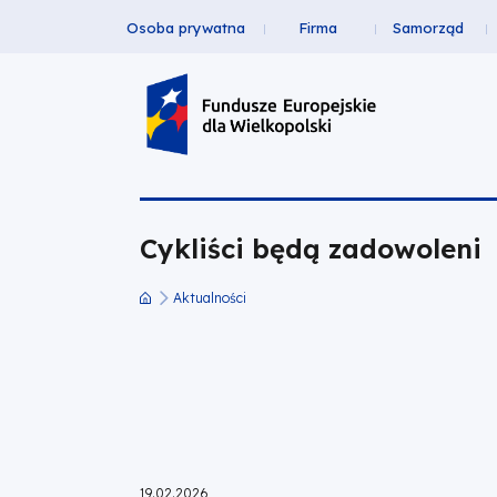
Osoba prywatna
Firma
Samorząd
Cykliści
Przejdź
Przejdź
Przejdź
Przejdź
Menu
do
do
do
do
będą
Header
głównej
wyszukiwarki
zawartości
stopki
nawigacji
strony
Top
zadowoleni
|
Cykliści będą zadowoleni
Fundusze
Aktualności
Europejskie
Ścieżka
dla
nawigacyjna
Wielkopolski
19.02.2026