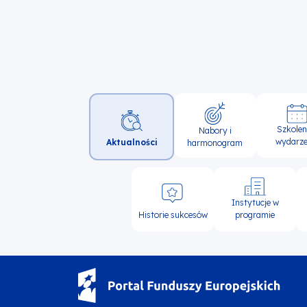
Główna
Szkoleni
Nabory i
nawigacja
wydarze
Aktualności
harmonogram
Instytucje w
Historie sukcesów
programie