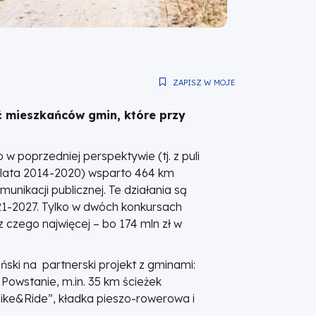
ZAPISZ W MOJE
ść mieszkańców gmin, które przy
 w poprzedniej perspektywie (tj. z puli
lata 2014-2020) wsparto 464 km
unikacji publicznej. Te działania są
21-2027. Tylko w dwóch konkursach
z czego najwięcej – bo 174 mln zł w
ński na partnerski projekt z gminami:
 Powstanie, m.in. 35 km ścieżek
Bike&Ride”, kładka pieszo-rowerowa i