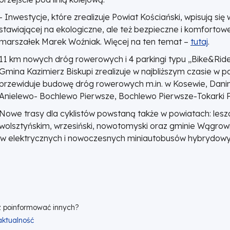
- Inwestycje, które zrealizuje Powiat Kościański, wpisują si
stawiającej na ekologiczne, ale też bezpieczne i komfortow
marszałek Marek Woźniak. Więcej na ten temat –
tutaj
.
11 km nowych dróg rowerowych i 4 parkingi typu „Bike&Ride”
Gmina Kazimierz Biskupi zrealizuje w najbliższym czasie w p
przewiduje budowę dróg rowerowych m.in. w Kosewie, Danin
Anielewo- Bochlewo Pierwsze, Bochlewo Pierwsze-Tokarki P
Nowe trasy dla cyklistów powstaną także w powiatach: lesz
wolsztyńskim, wrzesiński, nowotomyski oraz gminie Wągrowi
sów elektrycznych i nowoczesnych miniautobusów hybrydowy
 poinformować innych?
 aktualność