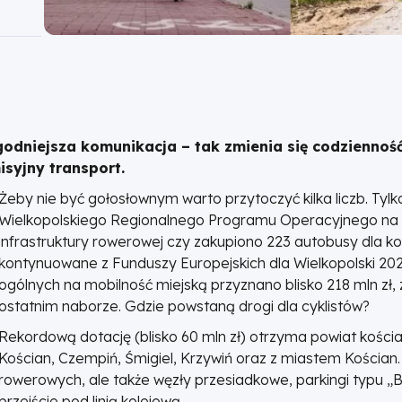
ygodniejsza komunikacja – tak zmienia się codzienno
syjny transport.
Żeby nie być gołosłownym warto przytoczyć kilka liczb. Tylko
Wielkopolskiego Regionalnego Programu Operacyjnego na 
infrastruktury rowerowej czy zakupiono 223 autobusy dla kom
kontynuowane z Funduszy Europejskich dla Wielkopolski 20
ogólnych na mobilność miejską przyznano blisko 218 mln zł, 
ostatnim naborze. Gdzie powstaną drogi dla cyklistów?
Rekordową dotację (blisko 60 mln zł) otrzyma powiat kościa
Kościan, Czempiń, Śmigiel, Krzywiń oraz z miastem Kościan.
rowerowych, ale także węzły przesiadkowe, parkingi typu „
przejście pod linią kolejową.