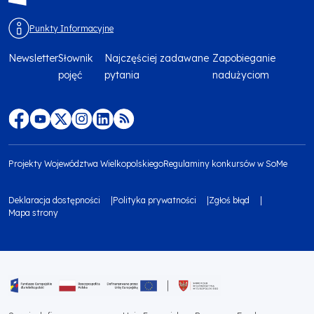
Punkty Informacyjne
Newsletter
Słownik
Najczęściej zadawane
Zapobieganie
Menu
pojęć
pytania
nadużyciom
footer
top
Menu
footer
Projekty Województwa Wielkopolskiego
Regulaminy konkursów w SoMe
media
Menu
Deklaracja dostępności
Polityka prywatności
Zgłoś błąd
społecznościowe
footer
Mapa strony
Menu
bottom
footer
1
bottom
Obraz
2