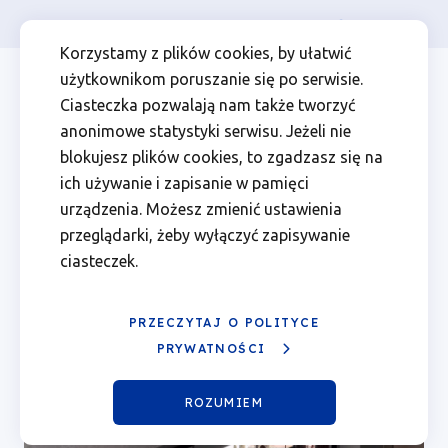
Osoba prywatna
Firma
więcej
EN
Kształcenie
Przejdź
Przejdź
Przejdź
Przejdź
Menu
Menu
Korzystamy z plików cookies, by ułatwić
do
do
do
do
użytkownikom poruszanie się po serwisie.
zawodowe
Header
top
głównej
wyszukiwarki
zawartości
stopki
Ciasteczka pozwalają nam także tworzyć
nawigacji
strony
Top
left
w
anonimowe statystyki serwisu. Jeżeli nie
blokujesz plików cookies, to zgadzasz się na
komfortowych
ich używanie i zapisanie w pamięci
urządzenia. Możesz zmienić ustawienia
Kształcenie zawodowe w
warunkach
przeglądarki, żeby wyłączyć zapisywanie
komfortowych warunkach
ciasteczek.
|
Aktualności
Fundusze
PRZECZYTAJ O POLITYCE
Ścieżka
27.02.2026
PRYWATNOŚCI
nawigacyjna
Europejskie
ROZUMIEM
dla