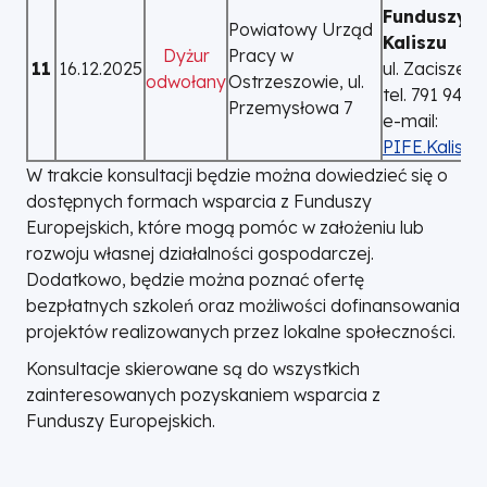
Funduszy E
Powiatowy Urząd
Kaliszu
Dyżur
Pracy w
11
16.12.2025
ul. Zacisze 2
odwołany
Ostrzeszowie, ul.
tel. 791 940
Przemysłowa 7
e-mail:
PIFE.Kalisz@
W trakcie konsultacji będzie można dowiedzieć się o
dostępnych formach wsparcia z Funduszy
Europejskich, które mogą pomóc w założeniu lub
rozwoju własnej działalności gospodarczej.
Dodatkowo, będzie można poznać ofertę
bezpłatnych szkoleń oraz możliwości dofinansowania
projektów realizowanych przez lokalne społeczności.
Konsultacje skierowane są do wszystkich
zainteresowanych pozyskaniem wsparcia z
Funduszy Europejskich.