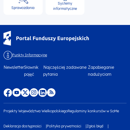
Systemy
Sprawozdania
informatyczne
Punkty Informacyjne
Newsletter
Słownik
Najczęściej zadawane
Zapobieganie
Menu
pojęć
pytania
nadużyciom
footer
top
Menu
footer
Projekty Województwa Wielkopolskiego
Regulaminy konkursów w SoMe
media
Menu
Deklaracja dostępności
Polityka prywatności
Zgłoś błąd
społecznościowe