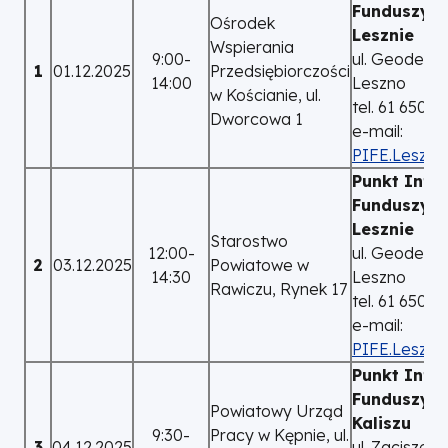
Funduszy E
Ośrodek
Lesznie
Wspierania
9:00-
ul. Geodetów
1
01.12.2025
Przedsiębiorczości
14:00
Leszno
w Kościanie, ul.
tel. 61 650 6
Dworcowa 1
e-mail:
PIFE.Leszno
Punkt Info
Funduszy E
Lesznie
Starostwo
12:00-
ul. Geodetów
2
03.12.2025
Powiatowe w
14:30
Leszno
Rawiczu, Rynek 17
tel. 61 650 6
e-mail:
PIFE.Leszno
Punkt Info
Funduszy E
Powiatowy Urząd
Kaliszu
9:30-
Pracy w Kępnie, ul.
3
04.12.2025
ul. Zacisze 2