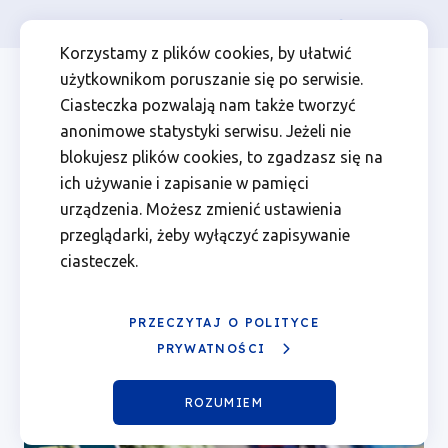
Osoba prywatna
Firma
więcej
EN
Mobilne
Przejdź
Przejdź
Przejdź
Przejdź
Menu
Menu
Korzystamy z plików cookies, by ułatwić
do
do
do
do
użytkownikom poruszanie się po serwisie.
Punkty
Header
top
głównej
wyszukiwarki
zawartości
stopki
Ciasteczka pozwalają nam także tworzyć
nawigacji
strony
Top
left
Informacyjne
anonimowe statystyki serwisu. Jeżeli nie
blokujesz plików cookies, to zgadzasz się na
Funduszy
ich używanie i zapisanie w pamięci
urządzenia. Możesz zmienić ustawienia
Mobilne Punkty Informacyjne
Europejskich
przeglądarki, żeby wyłączyć zapisywanie
Funduszy Europejskich w
ciasteczek.
w
grudniu 2025 roku
grudniu
PRZECZYTAJ O POLITYCE
Aktualności
PRYWATNOŚCI
Ścieżka
2025
25.11.2025
nawigacyjna
ROZUMIEM
roku