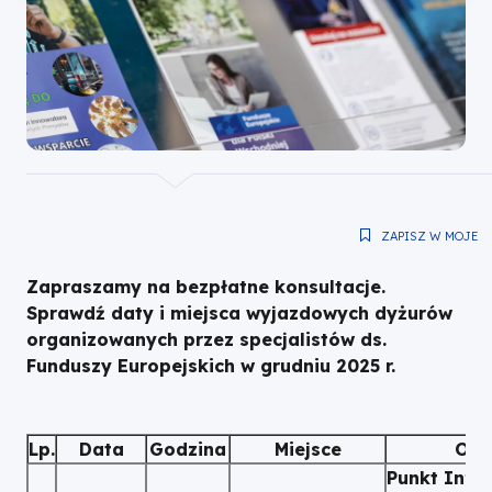
|
Fundusze
Europejskie
dla
Wielkopolski
ZAPISZ W MOJE
Zapraszamy na bezpłatne konsultacje.
Sprawdź daty i miejsca wyjazdowych dyżurów
organizowanych przez specjalistów ds.
Funduszy Europejskich w grudniu 2025 r.
Lp.
Data
Godzina
Miejsce
Org
Punkt Info