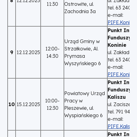
8
12.12.2025
ul. Zakładow
11:30
Ostrowite, ul.
tel. 63 240 8
Zachodnia 3a
e-mail:
PIFE.Konin@a
Punkt Info
Funduszy E
Urząd Gminy w
Koninie
12:00-
Strzałkowie, Al.
9
12.12.2025
ul. Zakładow
14:30
Prymasa
tel. 63 240 8
Wyszyńskiego 6
e-mail:
PIFE.Konin@a
Punkt Info
Funduszy E
Powiatowy Urząd
Kaliszu
10:00-
Pracy w
10
15.12.2025
ul. Zacisze 2
12:30
Pleszewie, ul.
tel. 791 940
Wyspiańskiego 6
e-mail:
PIFE.Kalisz@
Punkt Info