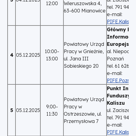
12:00
Wieruszowska 4,
tel. 791 940
63-600 Mianowice
e-mail:
PIFE.Kalisz@
Główny Pun
Informacyj
Powiatowy Urząd
Europejski
10:00-
Pracy w Gnieźnie,
al. Niepodleg
4
05.12.2025
13:00
ul. Jana III
Poznań
Sobieskiego 20
tel. 61 626 7
e-mail:
PIFE.Poznan
Punkt Info
Funduszy E
Powiatowy Urząd
Kaliszu
9:00-
Pracy w
5
05.12.2025
ul. Zacisze 2
11:30
Ostrzeszowie, ul.
tel. 791 940
Przemysłowa 7
e-mail:
PIFE.Kalisz@