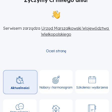
Życzymy Ci miłego dnia!
Serwisem zarządza 
Urząd Marszałkowski Województwa 
Wielkopolskiego
Oceń stronę
Główna
nawigacja
Nabory i harmonogram
Szkolenia i wydarzenia
Aktualności