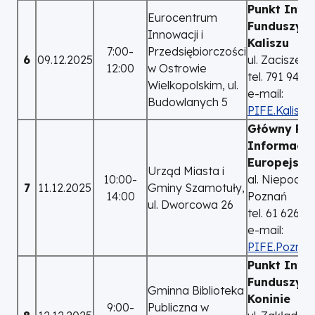
Punkt Info
Eurocentrum
Funduszy E
Innowacji i
Kaliszu
7:00-
Przedsiębiorczości
6
09.12.2025
ul. Zacisze 2
12:00
w Ostrowie
tel. 791 940
Wielkopolskim, ul.
e-mail:
Budowlanych 5
PIFE.Kalisz@
Główny Pun
Informacyj
Europejski
Urząd Miasta i
10:00-
al. Niepodleg
7
11.12.2025
Gminy Szamotuły,
14:00
Poznań
ul. Dworcowa 26
tel. 61 626 7
e-mail:
PIFE.Poznan
Punkt Info
Funduszy E
Gminna Biblioteka
Koninie
9:00-
Publiczna w