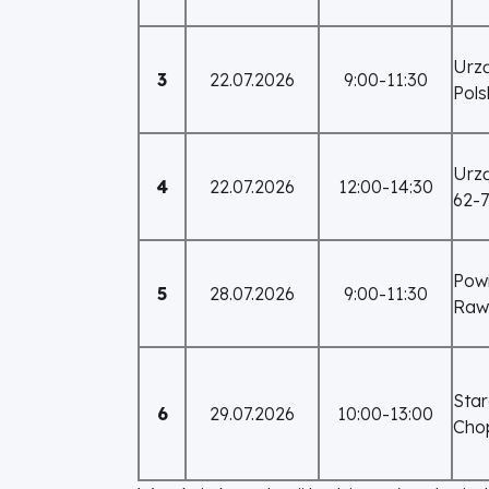
Urzą
3
22.07.2026
9:00-11:30
Pols
Urzą
4
22.07.2026
12:00-14:30
62-
Powi
5
28.07.2026
9:00-11:30
Rawi
Star
6
29.07.2026
10:00-13:00
Chop