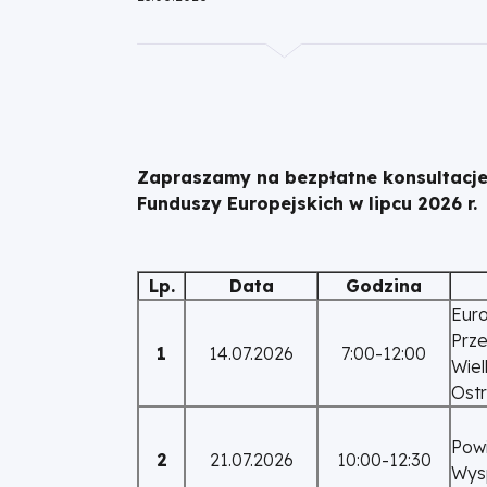
|
Fundusze
Europejskie
Zapraszamy na bezpłatne konsultacje
dla
Funduszy Europejskich w lipcu 2026 r.
Wielkopolski
Lp.
Data
Godzina
Euro
Prze
1
14.07.2026
7:00-12:00
Wiel
Ostr
Powi
2
21.07.2026
10:00-12:30
Wysp