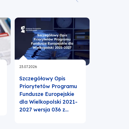
23.07.2026
23.07.2026
Szczegółowy Opis
Harmonogr
y
Priorytetów Programu
wniosków 2
Fundusze Europejskie
dla Wielkopolski 2021-
2027 wersja 036 z…