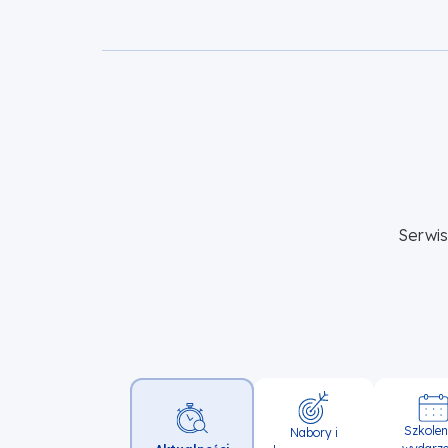
Serwi
Główna
Szkoleni
Nabory i