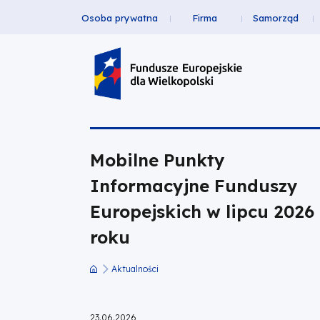
Osoba prywatna
Firma
Samorząd
Mobilne
Przejdź
Przejdź
Przejdź
Przejdź
Menu
do
do
do
do
Punkty
Header
głównej
wyszukiwarki
zawartości
stopki
nawigacji
strony
Top
Informacyjne
Funduszy
Mobilne Punkty
Europejskich
Informacyjne Funduszy
w
Europejskich w lipcu 2026
lipcu
roku
2026
Aktualności
Ścieżka
roku
nawigacyjna
23.06.2026