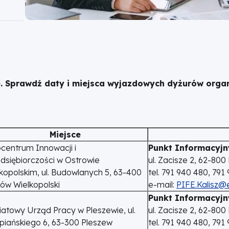
. Sprawdź daty i miejsca wyjazdowych dyżurów organ
Miejsce
centrum Innowacji i
Punkt Informacyjn
dsiębiorczości w Ostrowie
ul. Zacisze 2, 62-800 
kopolskim, ul. Budowlanych 5, 63-400
tel. 791 940 480, 791
ów Wielkopolski
e-mail:
PIFE.Kalisz@e
Punkt Informacyjn
atowy Urząd Pracy w Pleszewie, ul.
ul. Zacisze 2, 62-800 
iańskiego 6, 63-300 Pleszew
tel. 791 940 480, 791