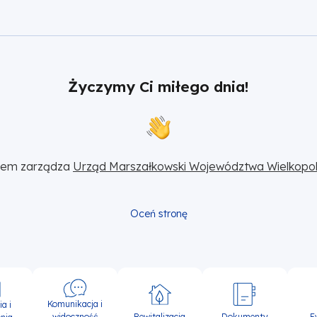
Życzymy Ci miłego dnia!
sem zarządza 
Urząd Marszałkowski Województwa Wielkopol
Oceń stronę
Komunikacja i
a i
widoczność
Rewitalizacja
Dokumenty
E