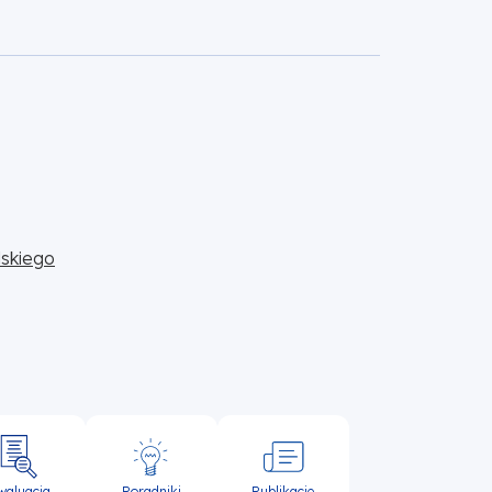
skiego
waluacja
Poradniki
Publikacje