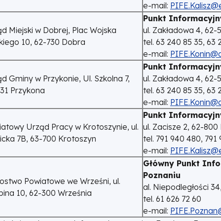
e-mail:
PIFE.Kalisz@e
Punkt Informacyjn
d Miejski w Dobrej, Plac Wojska
ul. Zakładowa 4, 62-
kiego 10, 62-730 Dobra
tel. 63 240 85 35, 63
e-mail:
PIFE.Konin@ar
Punkt Informacyjn
d Gminy w Przykonie, Ul. Szkolna 7,
ul. Zakładowa 4, 62-
731 Przykona
tel. 63 240 85 35, 63
e-mail:
PIFE.Konin@ar
Punkt Informacyjn
atowy Urząd Pracy w Krotoszynie, ul.
ul. Zacisze 2, 62-800 
cka 7B, 63-700 Krotoszyn
tel. 791 940 480, 791
e-mail:
PIFE.Kalisz@e
Główny Punkt Info
Poznaniu
ostwo Powiatowe we Wrześni, ul.
al. Niepodległości 3
ina 10, 62-300 Września
tel. 61 626 72 60
e-mail:
PIFE.Poznan@