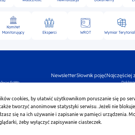
nia
Komitet
Eksperci
WROT
Wymiar Terytoria
Monitorujący
Newsletter
Słownik pojęć
Najczęściej
sów w SoMe
Deklara
Me
ików cookies, by ułatwić użytkownikom poruszanie się po serw
foo
akże tworzyć anonimowe statystyki serwisu. Jeżeli nie blokuje
bo
dzasz się na ich używanie i zapisanie w pamięci urządzenia. M
2
glądarki, żeby wyłączyć zapisywanie ciasteczek.