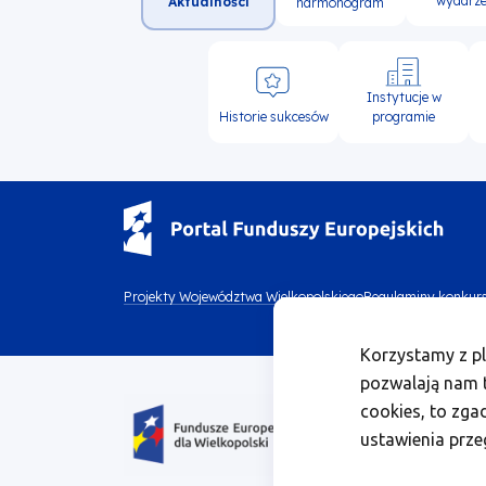
nawigacja
wydarze
Aktualności
harmonogram
Instytucje w
Historie sukcesów
programie
Menu
Projekty Województwa Wielkopolskiego
Regulaminy konkur
Menu
footer
Korzystamy z pl
footer
top
pozwalają nam t
Obraz
bottom
cookies, to zga
1
ustawienia prze