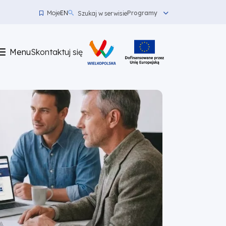
Moje
EN
Programy
Szukaj w serwisie
Menu
top
Menu
Skontaktuj się
left
Skontaktuj
się