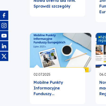
Nowa oferta dla firm.
Inf
Sprawdź szczegóły
Fu
Eur
Obraz
Obraz
Obraz
Obraz
Obraz
02.07.2025
06.
Mobilne Punkty
No
Informacyjne
ma
Funduszy…
Re