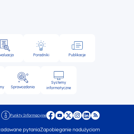
waluacja
Poradniki
Publikacje
Systemy
lny
Sprawozdania
informatyczne
Punkty Informacyjne
Menu
 zadawane pytania
Zapobieganie nadużyciom
footer