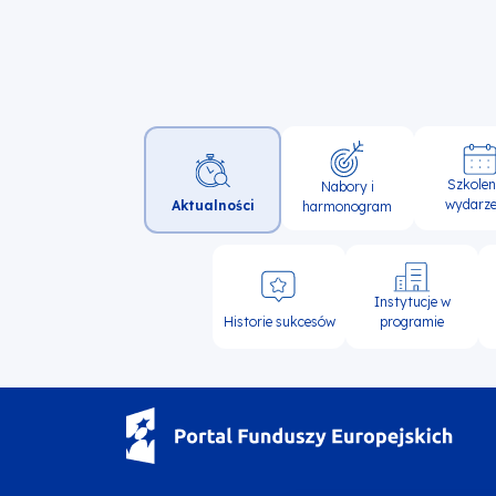
Główna
Szkoleni
Nabory i
nawigacja
wydarze
Aktualności
harmonogram
Instytucje w
Historie sukcesów
programie