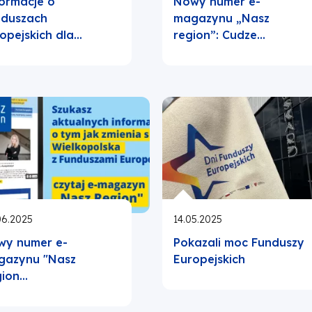
ormacje o
Nowy numer e-
nduszach
magazynu „Nasz
opejskich dla…
region”: Cudze…
06.2025
14.05.2025
wy numer e-
Pokazali moc Funduszy
gazynu "Nasz
Europejskich
gion…