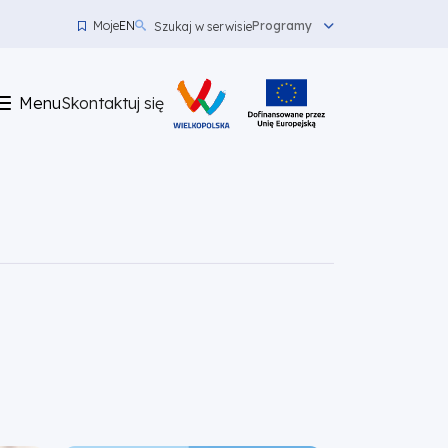
Moje
EN
Programy
Szukaj w serwisie
Menu
top
Menu
Skontaktuj się
left
Skontaktuj
się