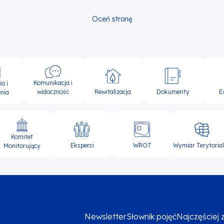
Oceń stronę
Komunikacja i
a i
widoczność
Rewitalizacja
Dokumenty
E
nia
Komitet
Eksperci
WROT
Wymiar Terytoria
Monitorujący
Newsletter
Słownik pojęć
Najczęściej