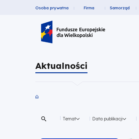
Osoba prywatna
Firma
Samorząd
Aktualności
Przejdź
Przejdź
Przejdź
Przejdź
Menu
do
do
do
do
|
Header
głównej
wyszukiwarki
zawartości
stopki
nawigacji
strony
Top
Fundusze
Europejskie
Aktualności
dla
Wielkopolski
Ścieżka
nawigacyjna
Temat
Data publikacji