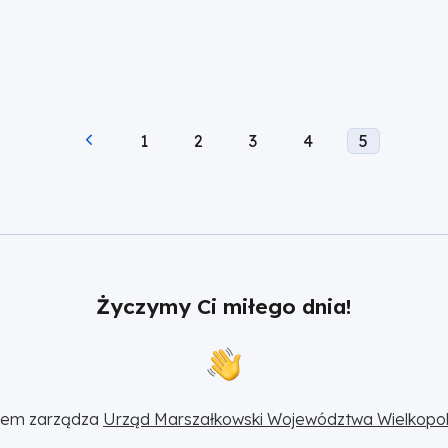
Page
Page
Page
Page
Current
1
2
3
4
5
page
Życzymy Ci miłego dnia!
sem zarządza 
Urząd Marszałkowski Województwa Wielkopol