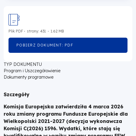
Europejskie
dla
Plik
PDF
strony: 431
1.62 MB
Wielkopolski
POBIERZ DOKUMENT: PDF
OTWORZY
SIĘ
W
NOWEJ
TYP DOKUMENTU
KARCIE
Program i Uszczegółowienie
Dokumenty programowe
Szczegóły
Komisja Europejska zatwierdziła 4 marca 2026
roku zmiany programu Fundusze Europejskie dla
Wielkopolski 2021-2027 (decyzja wykonawcza
Komisji C(2026) 1596. Wydatki, które stają się
kwalifikowalne w wyniku zmiany programu FEW