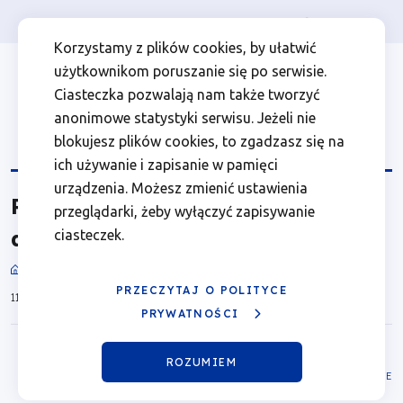
Osoba prywatna
Firma
więcej
EN
Program
Przejdź
Przejdź
Przejdź
Przejdź
Menu
Menu
Korzystamy z plików cookies, by ułatwić
do
do
do
do
użytkownikom poruszanie się po serwisie.
Fundusze
Header
top
głównej
wyszukiwarki
zawartości
stopki
Ciasteczka pozwalają nam także tworzyć
nawigacji
strony
Top
left
Europejskie
anonimowe statystyki serwisu. Jeżeli nie
blokujesz plików cookies, to zgadzasz się na
dla
ich używanie i zapisanie w pamięci
urządzenia. Możesz zmienić ustawienia
Program Fundusze Europejskie
Wielkopolski
przeglądarki, żeby wyłączyć zapisywanie
dla Wielkopolski 2021-2027
ciasteczek.
2021-
Dokumenty
Ścieżka
2027
PRZECZYTAJ O POLITYCE
11.03.2026
nawigacyjna
PRYWATNOŚCI
|
ROZUMIEM
Fundusze
ZAPISZ W MOJE