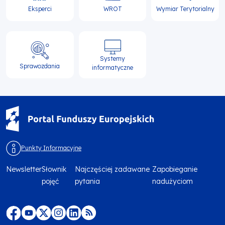
Eksperci
WROT
Wymiar Terytorialny
Systemy
Sprawozdania
informatyczne
Punkty Informacyjne
Newsletter
Słownik
Najczęściej zadawane
Zapobieganie
Menu
pojęć
pytania
nadużyciom
footer
top
Menu