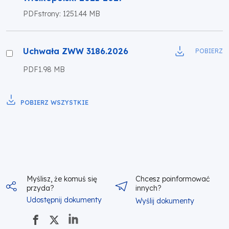
programu
PDF
strony: 125
1.44 MB
Fundusze
Europejskie
dla
Uchwała
Uchwała ZWW 3186.2026
POBIERZ
Wielkopolski
ZWW
PDF
1.98 MB
2021-
3186.2026
2027
POBIERZ WSZYSTKIE
Myślisz, że komuś się
Chcesz poinformować
przyda?
innych?
Udostępnij dokumenty
Wyślij dokumenty