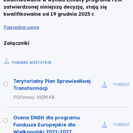
zatwierdzonej niniejszą decyzją, stają się
kwalifikowalne od 19 grudnia 2025 r.
Poprzednie wersje
Załączniki
POBIERZ WSZYSTKIE
Terytorialny
Terytorialny Plan Sprawiedliwej
POBIERZ
Plan
Transformacji
Sprawiedliwej
PDF
strony: 19
239 KB
Transformacji
Ocena
Ocena DNSH dla programu
DNSH
Fundusze Europejskie dla
POBIERZ
dla
Wielkopolski 2021-2027