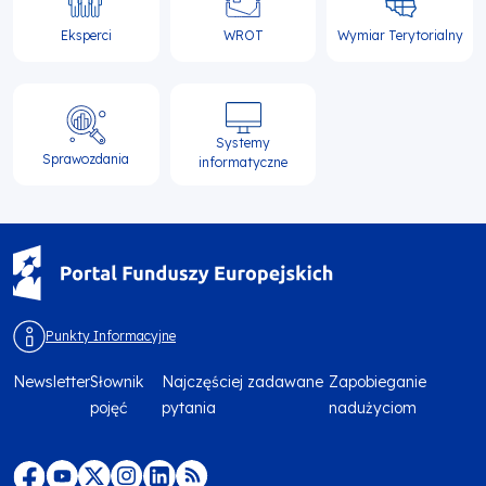
Eksperci
WROT
Wymiar Terytorialny
Systemy
Sprawozdania
informatyczne
Punkty Informacyjne
Newsletter
Słownik
Najczęściej zadawane
Zapobieganie
Menu
pojęć
pytania
nadużyciom
footer