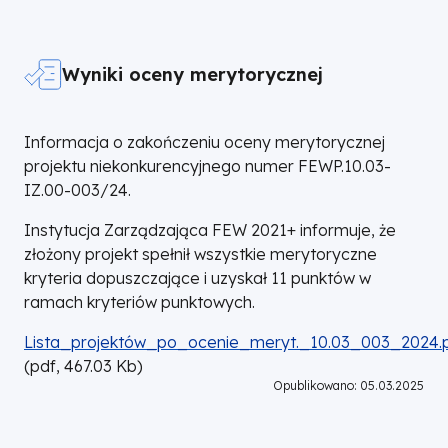
Wyniki oceny merytorycznej
Informacja o zakończeniu oceny merytorycznej
projektu niekonkurencyjnego numer FEWP.10.03-
IZ.00-003/24.
Instytucja Zarządzająca FEW 2021+ informuje, że
złożony projekt spełnił wszystkie merytoryczne
kryteria dopuszczające i uzyskał 11 punktów w
ramach kryteriów punktowych.
DOKUMENT
Lista_projektów_po_ocenie_meryt._10.03_003_2024.
(
pdf,
467.03
Kb
)
Opublikowano: 05.03.2025