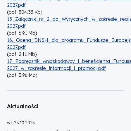
2027.pdf
(
pdf,
304.33
Kb
)
DOKUMENT
15_Załącznik_nr_2_do_Wytycznych_w_zakresie_realiz
2027.pdf
(
pdf,
6.91
Mb
)
DOKUMENT
16._Ocena_DNSH_dla_programu_Fundusze_Europejski
2027.pdf
(
pdf,
2.11
Mb
)
DOKUMENT
17._Podręcznik_wnioskodawcy_i_beneficjenta_Fundus
2027_w_zakresie_informacji_i_promocji.pdf
(
pdf,
3.96
Mb
)
Aktualności
wt. 28.10.2025