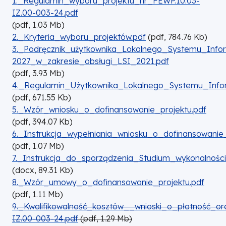
1._Regulamin_wyboru_projektu_nr_FEWP.10.03-
IZ.00-003-24.pdf
(
pdf,
1.03
Mb
)
DOKUMENT
2._Kryteria_wyboru_projektów.pdf
(
pdf,
784.76
Kb
)
DOKUMENT
3._Podręcznik_użytkownika_Lokalnego_Systemu_Inf
2027_w_zakresie_obsługi_LSI_2021.pdf
(
pdf,
3.93
Mb
)
DOKUMENT
4._Regulamin_Użytkownika_Lokalnego_Systemu_Inf
(
pdf,
671.55
Kb
)
DOKUMENT
5._Wzór_wniosku_o_dofinansowanie_projektu.pdf
(
pdf,
394.07
Kb
)
DOKUMENT
6._Instrukcja_wypełniania_wniosku_o_dofinansowanie_
(
pdf,
1.07
Mb
)
DOKUMENT
7._Instrukcja_do_sporządzenia_Studium_wykonalności
(
docx,
89.31
Kb
)
DOKUMENT
8._Wzór_umowy_o_dofinansowanie_projektu.pdf
(
pdf,
1.11
Mb
)
9._Kwalifikowalność_kosztów__wnioski_o_płatność_o
IZ.00-003-24.pdf
(pdf, 1.29 Mb)