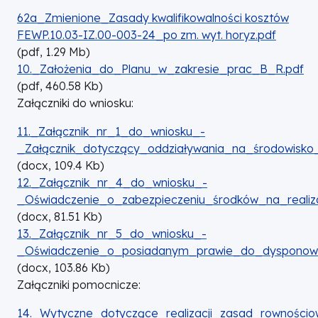
DOKUMENT
62a_Zmienione_Zasady kwalifikowalności kosztów
FEWP.10.03-IZ.00-003-24_po zm. wyt. horyz.pdf
(
pdf,
1.29
Mb
)
DOKUMENT
10._Założenia_do_Planu_w_zakresie_prac_B_R.pdf
(
pdf,
460.58
Kb
)
Załączniki do wniosku:
DOKUMENT
11._Załącznik_nr_1_do_wniosku_-
_Załącznik_dotyczący_oddziaływania_na_środowisk
(
docx,
109.4
Kb
)
DOKUMENT
12._Załącznik_nr_4_do_wniosku_-
_Oświadczenie_o_zabezpieczeniu_środków_na_realizac
(
docx,
81.51
Kb
)
DOKUMENT
13._Załącznik_nr_5_do_wniosku_-
_Oświadczenie_o_posiadanym_prawie_do_dysponowa
(
docx,
103.86
Kb
)
Załączniki pomocnicze:
DOKUMENT
14._Wytyczne_dotyczące_realizacji_zasad_rowności