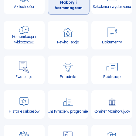
Nabory i
nawigacja
Aktualności
Szkolenia i wydarzenia
harmonogram
Komunikacja i
widoczność
Rewitalizacja
Dokumenty
Ewaluacja
Poradniki
Publikacje
Historie sukcesów
Instytucje w programie
Komitet Monitorujący