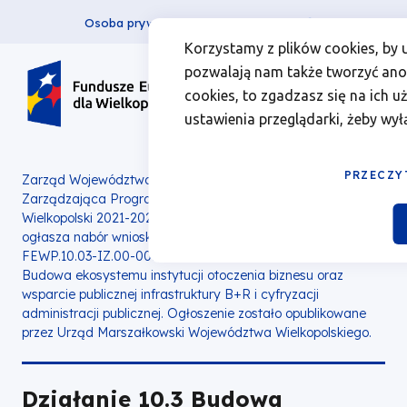
Osoba prywatna
Firma
więcej
EN
Działanie
Przejdź
Przejdź
Przejdź
Przejdź
Menu
Menu
Korzystamy z plików cookies, by 
do
do
do
do
pozwalają nam także tworzyć anoni
10.3
Header
top
głównej
wyszukiwarki
zawartości
stopki
cookies, to zgadzasz się na ich u
nawigacji
strony
Top
left
Budowa
ustawienia przeglądarki, żeby wył
ekosystemu
PRZECZY
Zarząd Województwa Wielkopolskiego jako Instytucja
Zarządzająca Programem Fundusze Europejskie dla
instytucji
Wielkopolski 2021-2027 z dniem 25 października 2024 roku
ogłasza nabór wniosku w sposób niekonkurencyjny nr
otoczenia
FEWP.10.03-IZ.00-003/24 w ramach Działania 10.03
Budowa ekosystemu instytucji otoczenia biznesu oraz
biznesu
wsparcie publicznej infrastruktury B+R i cyfryzacji
administracji publicznej.
Ogłoszenie zostało opublikowane
przez Urząd Marszałkowski Województwa Wielkopolskiego.
oraz
wsparcie
Działanie 10.3 Budowa