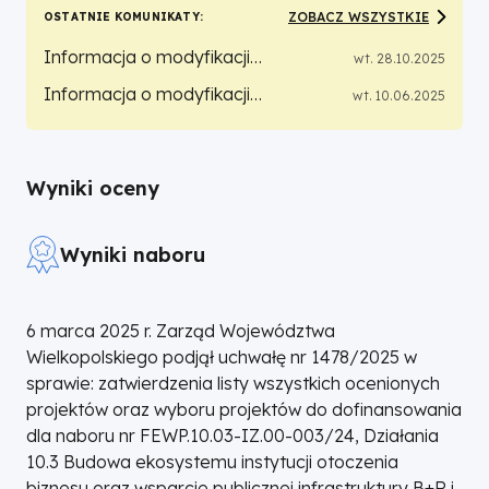
Europejskie
ZOBACZ WSZYSTKIE
OSTATNIE KOMUNIKATY
dla
Informacja o modyfikacji
wt. 28.10.2025
dokumentów związanych z
Informacja o modyfikacji
wt. 10.06.2025
Wielkopolski
realizacją projektów:
dokumentów związanych z
realizacją projektów:
Wyniki oceny
Wyniki naboru
6 marca 2025 r. Zarząd Województwa
Wielkopolskiego podjął uchwałę nr 1478/2025 w
sprawie: zatwierdzenia listy wszystkich ocenionych
projektów oraz wyboru projektów do dofinansowania
dla naboru nr FEWP.10.03-IZ.00-003/24, Działania
10.3 Budowa ekosystemu instytucji otoczenia
biznesu oraz wsparcie publicznej infrastruktury B+R i