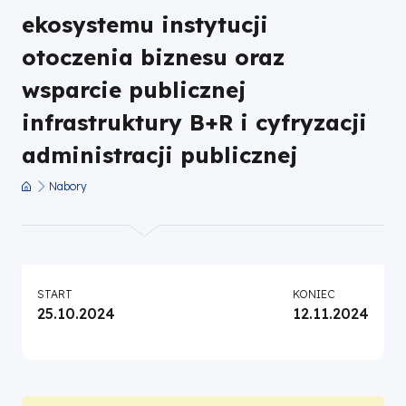
publicznej
ekosystemu instytucji
otoczenia biznesu oraz
infrastruktury
wsparcie publicznej
B+R
infrastruktury B+R i cyfryzacji
i
administracji publicznej
Nabory
cyfryzacji
Ścieżka
nawigacyjna
administracji
publicznej
START
KONIEC
25.10.2024
12.11.2024
|
Fundusze