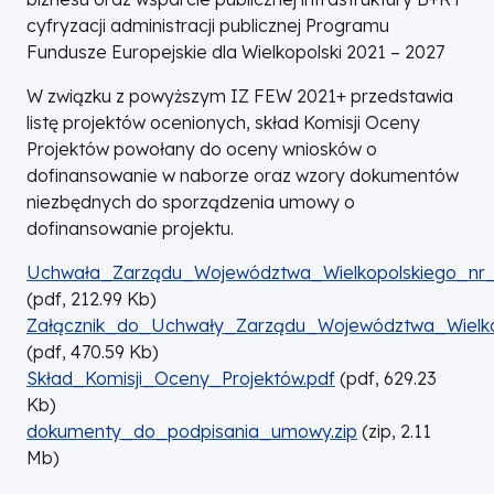
cyfryzacji administracji publicznej Programu
Fundusze Europejskie dla Wielkopolski 2021 – 2027
W związku z powyższym IZ FEW 2021+ przedstawia
listę projektów ocenionych, skład Komisji Oceny
Projektów powołany do oceny wniosków o
dofinansowanie w naborze oraz wzory dokumentów
niezbędnych do sporządzenia umowy o
dofinansowanie projektu.
DOKUMENT
Uchwała_Zarządu_Województwa_Wielkopolskiego_nr
(
pdf,
212.99
Kb
)
DOKUMENT
Załącznik_do_Uchwały_Zarządu_Województwa_Wielk
(
pdf,
470.59
Kb
)
DOKUMENT
Skład_Komisji_Oceny_Projektów.pdf
(
pdf,
629.23
Kb
)
DOKUMENT
dokumenty_do_podpisania_umowy.zip
(
zip,
2.11
Mb
)