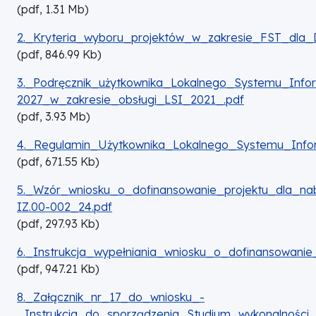
(
pdf,
1.31
Mb
)
DOKUMENT
2._Kryteria_wyboru_projektów_w_zakresie_FST_dla
(
pdf,
846.99
Kb
)
DOKUMENT
3._Podręcznik_użytkownika_Lokalnego_Systemu_Inf
2027_w_zakresie_obsługi_LSI_2021_.pdf
(
pdf,
3.93
Mb
)
DOKUMENT
4._Regulamin_Użytkownika_Lokalnego_Systemu_Inf
(
pdf,
671.55
Kb
)
DOKUMENT
5._Wzór_wniosku_o_dofinansowanie_projektu_dla_na
IZ.00-002_24.pdf
(
pdf,
297.93
Kb
)
DOKUMENT
6._Instrukcja_wypełniania_wniosku_o_dofinansowanie_
(
pdf,
947.21
Kb
)
DOKUMENT
8._Załącznik_nr_17_do_wniosku_-
_Instrukcja_do_sporządzenia_Studium_wykonalności_c