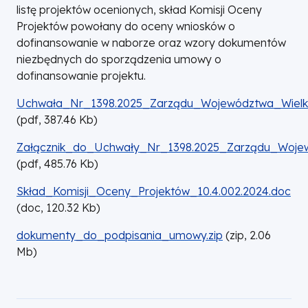
listę projektów ocenionych, skład Komisji Oceny
Projektów powołany do oceny wniosków o
dofinansowanie w naborze oraz wzory dokumentów
niezbędnych do sporządzenia umowy o
dofinansowanie projektu.
DOKUMENT
Uchwała_Nr_1398.2025_Zarządu_Województwa_Wielko
(
pdf,
387.46
Kb
)
DOKUMENT
Załącznik_do_Uchwały_Nr_1398.2025_Zarządu_Wojew
(
pdf,
485.76
Kb
)
DOKUMENT
Skład_Komisji_Oceny_Projektów_10.4.002.2024.doc
(
doc,
120.32
Kb
)
DOKUMENT
dokumenty_do_podpisania_umowy.zip
(
zip,
2.06
Mb
)