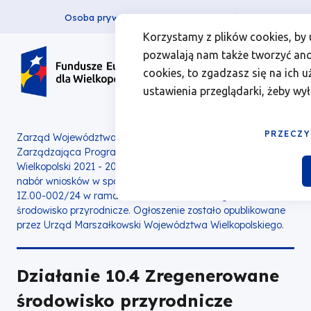
Osoba prywatna
Firma
więcej
EN
Działanie
Przejdź
Przejdź
Przejdź
Przejdź
Menu
Menu
Korzystamy z plików cookies, by 
do
do
do
do
pozwalają nam także tworzyć anon
10.4
Header
top
głównej
wyszukiwarki
zawartości
stopki
cookies, to zgadzasz się na ich 
nawigacji
strony
Top
left
Zregenerowane
ustawienia przeglądarki, żeby wył
środowisko
PRZECZY
Zarząd Województwa Wielkopolskiego jako Instytucja
Zarządzająca Programem Fundusze Europejskie dla
przyrodnicze
Wielkopolski 2021 - 2027 z dniem 17 lipca 2024 roku ogłasza
nabór wniosków w sposób konkurencyjny nr
FEWP.10.04-
|
IZ.00-002/24
w ramach
Działania 10.04
Zregenerowane
środowisko przyrodnicze. Ogłoszenie zostało opublikowane
Fundusze
przez Urząd Marszałkowski Województwa Wielkopolskiego.
Europejskie
Działanie 10.4 Zregenerowane
dla
środowisko przyrodnicze