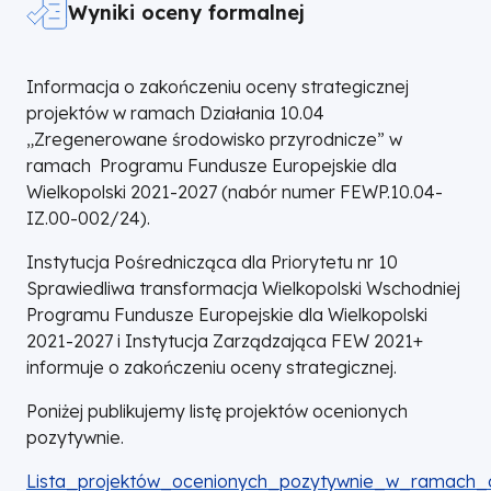
w związku z wejściem w życie Wytycznych
Wyniki oceny formalnej
dotyczących kwalifikowalności wydatków na lata
2021–2027 z 14 marca 2025 r. oraz Wytycznych
Informacja o zakończeniu oceny strategicznej
dotyczących realizacji zasad równościowych w
projektów w ramach Działania 10.04
ramach funduszy unijnych na lata 2021–2027 z
„Zregenerowane środowisko przyrodnicze” w
10 marca 2025 r.
ramach Programu Fundusze Europejskie dla
Wielkopolski 2021-2027 (nabór numer FEWP.10.04-
Jednocześnie zaktualizowany został załącznik
IZ.00-002/24).
pn. „Kwalifikowalność kosztów, wnioski o płatność
oraz zwroty środków”, który obowiązuje dla
Instytucja Pośrednicząca dla Priorytetu nr 10
umów o dofinansowanie zawartych od 26 marca
Sprawiedliwa transformacja Wielkopolski Wschodniej
2025 r.
Programu Fundusze Europejskie dla Wielkopolski
2021-2027 i Instytucja Zarządzająca FEW 2021+
informuje o zakończeniu oceny strategicznej.
Poniżej publikujemy listę projektów ocenionych
pozytywnie.
DOKUMENT
Lista_projektów_ocenionych_pozytywnie_w_ramach_o