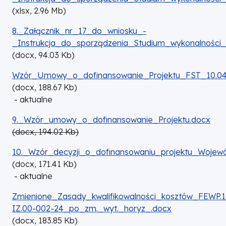
(
xlsx,
2.96
Mb
)
DOKUMENT
8._Załącznik_nr_17_do_wniosku_-
_Instrukcja_do_sporządzenia_Studium_wykonalności
(
docx,
94.03
Kb
)
DOKUMENT
Wzór_Umowy_o_dofinansowanie_Projektu_FST_10.04
(
docx,
188.67
Kb
)
- aktualne
DOKUMENT
9._Wzór_umowy_o_dofinansowanie_Projektu.docx
(
docx,
194.02
Kb
)
DOKUMENT
10._Wzór_decyzji_o_dofinansowaniu_projektu_Wojewó
(
docx,
171.41
Kb
)
- aktualne
DOKUMENT
Zmienione_Zasady_kwalifikowalności_kosztów_FEWP.1
IZ.00-002-24_po_zm._wyt._horyz_.docx
(
docx,
183.85
Kb
)