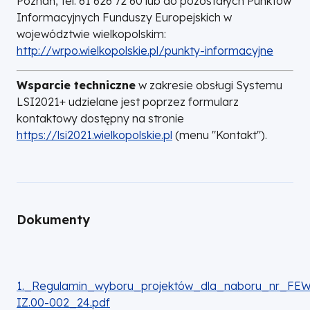
Poznań, tel. 61 626 72 60 lub do pozostałych Punktów
Informacyjnych Funduszy Europejskich w
województwie wielkopolskim:
http://wrpo.wielkopolskie.pl/punkty-informacyjne
Wsparcie techniczne
w zakresie obsługi Systemu
LSI2021+ udzielane jest poprzez formularz
kontaktowy dostępny na stronie
https://lsi2021.wielkopolskie.pl
(menu "Kontakt").
Dokumenty
DOKUMENT
1._Regulamin_wyboru_projektów_dla_naboru_nr_FEWP
IZ.00-002_24.pdf