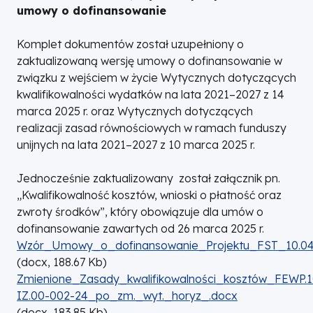
umowy o dofinansowanie
Komplet dokumentów został uzupełniony o
zaktualizowaną wersję umowy o dofinansowanie w
związku z wejściem w życie Wytycznych dotyczących
kwalifikowalności wydatków na lata 2021–2027 z 14
marca 2025 r. oraz Wytycznych dotyczących
realizacji zasad równościowych w ramach funduszy
unijnych na lata 2021–2027 z 10 marca 2025 r.
Jednocześnie zaktualizowany został załącznik pn.
„Kwalifikowalność kosztów, wnioski o płatność oraz
zwroty środków”, który obowiązuje dla umów o
dofinansowanie zawartych od 26 marca 2025 r.
DOKUMENT
Wzór_Umowy_o_dofinansowanie_Projektu_FST_10.04
(
docx,
188.67
Kb
)
DOKUMENT
Zmienione_Zasady_kwalifikowalności_kosztów_FEWP.1
IZ.00-002-24_po_zm._wyt._horyz_.docx
(
docx,
183.85
Kb
)