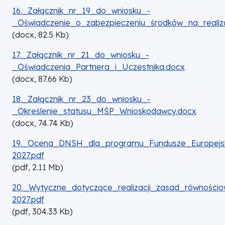
DOKUMENT
16._Załącznik_nr_19_do_wniosku_-
_Oświadczenie_o_zabezpieczeniu_środków_na_realizac
(
docx,
82.5
Kb
)
DOKUMENT
17._Załącznik_nr_21_do_wniosku_-
_Oświadczenia_Partnera_i_Uczestnika.docx
(
docx,
87.66
Kb
)
DOKUMENT
18._Załącznik_nr_23_do_wniosku_-
_Określenie_statusu_MŚP_Wnioskodawcy.docx
(
docx,
74.74
Kb
)
DOKUMENT
19._Ocena_DNSH_dla_programu_Fundusze_Europejski
2027.pdf
(
pdf,
2.11
Mb
)
DOKUMENT
20._Wytyczne_dotyczące_realizacji_zasad_równości
2027.pdf
(
pdf,
304.33
Kb
)