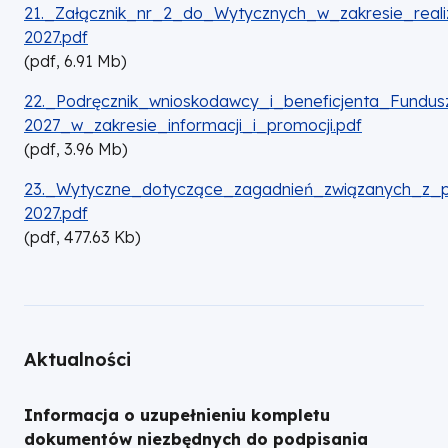
DOKUMENT
21._Załącznik_nr_2_do_Wytycznych_w_zakresie_reali
2027.pdf
(
pdf,
6.91
Mb
)
DOKUMENT
22._Podręcznik_wnioskodawcy_i_beneficjenta_Fundus
2027_w_zakresie_informacji_i_promocji.pdf
(
pdf,
3.96
Mb
)
DOKUMENT
23._Wytyczne_dotyczące_zagadnień_związanych_z_
2027.pdf
(
pdf,
477.63
Kb
)
Aktualności
Informacja o uzupełnieniu kompletu
dokumentów niezbędnych do podpisania