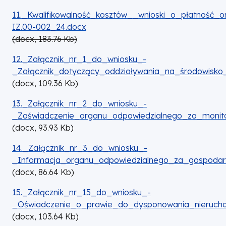
DOKUMENT
11._Kwalifikowalność_kosztów__wnioski_o_płatność_
IZ.00-002_24.docx
(
docx,
183.76
Kb
)
DOKUMENT
12._Załącznik_nr_1_do_wniosku_-
_Załącznik_dotyczący_oddziaływania_na_środowisk
(
docx,
109.36
Kb
)
DOKUMENT
13._Załącznik_nr_2_do_wniosku_-
_Zaświadczenie_organu_odpowiedzialnego_za_moni
(
docx,
93.93
Kb
)
DOKUMENT
14._Załącznik_nr_3_do_wniosku_-
_Informacja_organu_odpowiedzialnego_za_gospoda
(
docx,
86.64
Kb
)
DOKUMENT
15._Załącznik_nr_15_do_wniosku_-
_Oświadczenie_o_prawie_do_dysponowania_nierucho
(
docx,
103.64
Kb
)