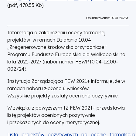
(
pdf,
470.53
Kb
)
Opublikowano: 09.01.2025r.
Informacja o zakończeniu oceny formalnej
projektów w ramach Działania 10.04
„Zregenerowane środowisko przyrodnicze”
Programu Fundusze Europejskie dla Wielkopolski na
lata 2021-2027 (nabór numer FEWP.10.04-IZ.00-
002/24).
Instytucja Zarządzająca FEW 2021+ informuje, że w
ramach naboru złożono 6 wniosków.
Wszystkie projekty zostały ocenione pozytywnie.
W związku z powyższym IZ FEW 2021+ przedstawia
listę projektów ocenionych pozytywnie
i przekazanych do oceny merytorycznej.
DOKUMENT
Lista_projektów_pozytywnych_po_ocenie_formalnej.p